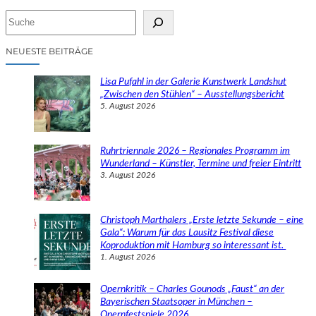
S
u
c
NEUESTE BEITRÄGE
h
e
Lisa Pufahl in der Galerie Kunstwerk Landshut
n
„Zwischen den Stühlen“ – Ausstellungsbericht
5. August 2026
Ruhrtriennale 2026 – Regionales Programm im
Wunderland – Künstler, Termine und freier Eintritt
3. August 2026
Christoph Marthalers „Erste letzte Sekunde – eine
Gala“: Warum für das Lausitz Festival diese
Koproduktion mit Hamburg so interessant ist.
1. August 2026
Opernkritik – Charles Gounods „Faust“ an der
Bayerischen Staatsoper in München –
Opernfestspiele 2026