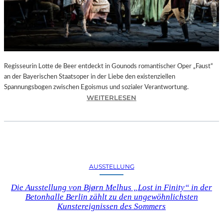
T
E
L
E
T
Z
T
Regisseurin Lotte de Beer entdeckt in Gounods romantischer Oper „Faust“
E
an der Bayerischen Staatsoper in der Liebe den existenziellen
S
Spannungsbogen zwischen Egoismus und sozialer Verantwortung.
E
:
WEITERLESEN
K
O
U
P
N
E
D
R
E
N
–
K
AUSSTELLUNG
E
R
I
I
Die Ausstellung von Bjørn Melhus „Lost in Finity“ in der
N
T
Betonhalle Berlin zählt zu den ungewöhnlichsten
E
I
Kunstereignissen des Sommers
G
K
A
–