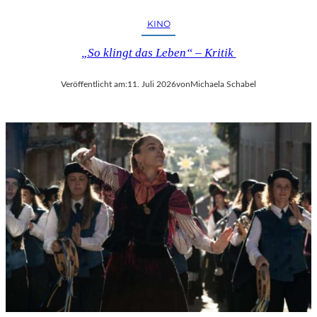
KINO
„So klingt das Leben“ – Kritik
Veröffentlicht am:
11. Juli 2026
von
Michaela Schabel