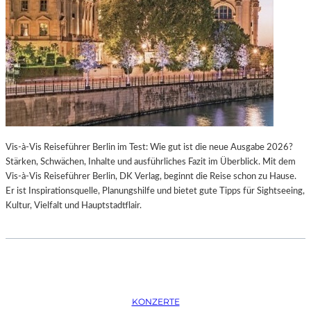
K
S
T
O
I
P
O
E
N
R
M
I
I
N
T
M
H
Ü
A
N
Vis-à-Vis Reiseführer Berlin im Test: Wie gut ist die neue Ausgabe 2026?
M
C
Stärken, Schwächen, Inhalte und ausführliches Fazit im Überblick. Mit dem
B
H
Vis-à-Vis Reiseführer Berlin, DK Verlag, beginnt die Reise schon zu Hause.
U
E
Er ist Inspirationsquelle, Planungshilfe und bietet gute Tipps für Sightseeing,
R
N
Kultur, Vielfalt und Hauptstadtflair.
G
–
S
O
O
P
I
E
N
R
T
N
E
F
KONZERTE
R
E