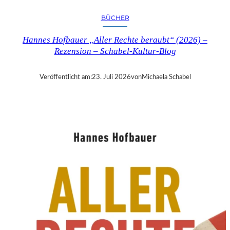
R
Y
BÜCHER
T
I
Hannes Hofbauer „Aller Rechte beraubt“ (2026) –
M
Rezension – Schabel-Kultur-Blog
E
“
–
Veröffentlicht am:
23. Juli 2026
von
Michaela Schabel
S
A
N
D
R
A
W
O
L
L
N
E
R
S