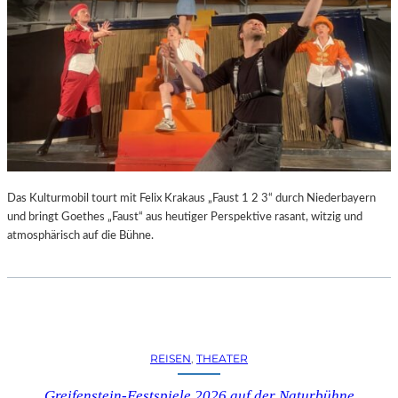
R
R
E
C
H
T
E
B
E
R
A
U
Das Kulturmobil tourt mit Felix Krakaus „Faust 1 2 3“ durch Niederbayern
B
und bringt Goethes „Faust“ aus heutiger Perspektive rasant, witzig und
T
atmosphärisch auf die Bühne.
“
(
2
0
2
6
REISEN
, 
THEATER
)
–
Greifenstein-Festspiele 2026 auf der Naturbühne