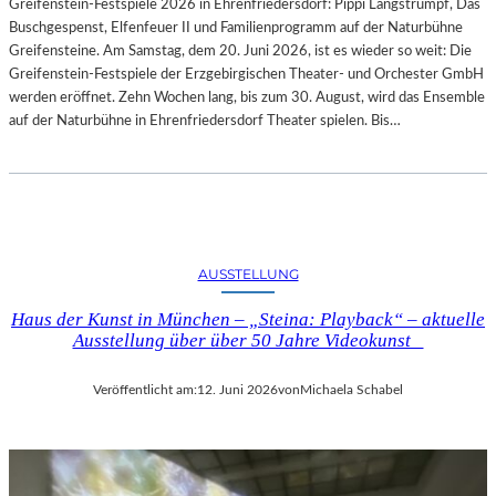
Greifenstein-Festspiele 2026 in Ehrenfriedersdorf: Pippi Langstrumpf, Das
U
Buschgespenst, Elfenfeuer II und Familienprogramm auf der Naturbühne
R
Greifensteine. Am Samstag, dem 20. Juni 2026, ist es wieder so weit: Die
-
Greifenstein-Festspiele der Erzgebirgischen Theater- und Orchester GmbH
B
werden eröffnet. Zehn Wochen lang, bis zum 30. August, wird das Ensemble
L
auf der Naturbühne in Ehrenfriedersdorf Theater spielen. Bis…
O
G
AUSSTELLUNG
Haus der Kunst in München – „Steina: Playback“ – aktuelle
Ausstellung über über 50 Jahre Videokunst
Veröffentlicht am:
12. Juni 2026
von
Michaela Schabel