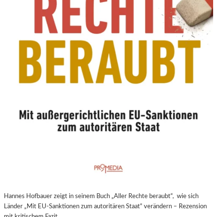
N
E
U
E
R
E
X
P
E
R
I
M
E
N
T
E
L
L
E
Hannes Hofbauer zeigt in seinem Buch „Aller Rechte beraubt“, wie sich
R
Länder „Mit EU-Sanktionen zum autoritären Staat“ verändern – Rezension
F
mit kritischem Fazit