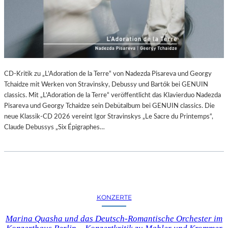
CD-Kritik zu „L’Adoration de la Terre“ von Nadezda Pisareva und Georgy
Tchaidze mit Werken von Stravinsky, Debussy und Bartók bei GENUIN
classics. Mit „L’Adoration de la Terre“ veröffentlicht das Klavierduo Nadezda
Pisareva und Georgy Tchaidze sein Debütalbum bei GENUIN classics. Die
neue Klassik-CD 2026 vereint Igor Stravinskys „Le Sacre du Printemps“,
Claude Debussys „Six Épigraphes…
KONZERTE
Marina Quasha und das Deutsch-Romantische Orchester im