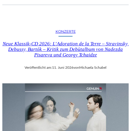
KONZERTE
Neue Klassik-CD 2026: L’Adoration de la Terre – Stravinsky,
Debussy, Bartók – Kritik zum Debütalbum von Nadezda
Pisareva und Georgy Tchaidze
Veröffentlicht am:
11. Juni 2026
von
Michaela Schabel