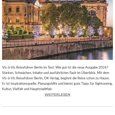
R
N
M
E
L
H
U
S
„
L
O
S
T
Vis-à-Vis Reiseführer Berlin im Test: Wie gut ist die neue Ausgabe 2026?
I
Stärken, Schwächen, Inhalte und ausführliches Fazit im Überblick. Mit dem
N
Vis-à-Vis Reiseführer Berlin, DK Verlag, beginnt die Reise schon zu Hause.
F
Er ist Inspirationsquelle, Planungshilfe und bietet gute Tipps für Sightseeing,
I
Kultur, Vielfalt und Hauptstadtflair.
N
:
WEITERLESEN
I
M
T
I
Y
T
“