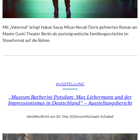
Z
R
Ä
L
H
I
L
N
Mit „Vatermal“ bringt Hakan Savaş Mican Necati Özıris gefeierten Roman am
T
E
Maxim Gorki Theater Berlin als postmigrantische Familiengeschichte im
Z
N
Showformat auf die Bühne.
U
T
D
D
E
E
N
C
U
K
N
E
G
AUSSTELLUNG
N
E
–
W
„Museum Barberini Potsdam: Max Liebermann und der
W
Ö
Impressionismus in Deutschland“ – Ausstellungsbericht
A
H
S
N
B
Veröffentlicht am:
20. Mai 2026
von
Michaela Schabel
L
I
I
E
C
T