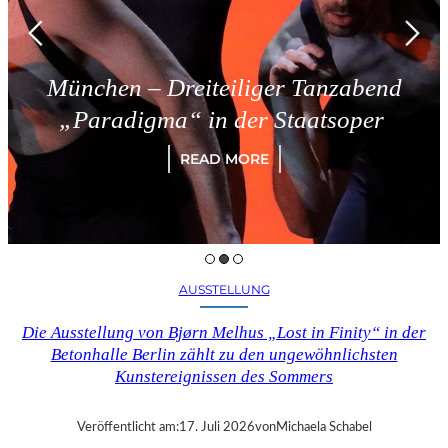
München – Dreiteiliger Tanzabend
„Paradigma“ in der Staatsoper
READ MORE
AUSSTELLUNG
Die Ausstellung von Bjørn Melhus „Lost in Finity“ in der
Betonhalle Berlin zählt zu den ungewöhnlichsten
Kunstereignissen des Sommers
Veröffentlicht am:
17. Juli 2026
von
Michaela Schabel