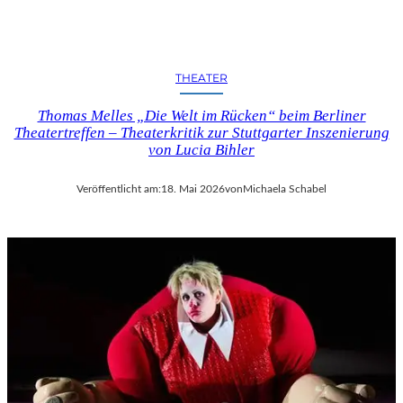
E
E
R
S
?
S
O
THEATER
M
M
Thomas Melles „Die Welt im Rücken“ beim Berliner
E
Theatertreffen – Theaterkritik zur Stuttgarter Inszenierung
R
von Lucia Bihler
S
Veröffentlicht am:
18. Mai 2026
von
Michaela Schabel