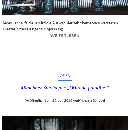
N
I
C
H
Jedes Jahr aufs Neue wird die Auswahl der zehn bemerkenswertesten
T
Theaterinszenierungen für Spannung…
W
:
WEITERLESEN
E
B
R
E
D
R
E
L
N
I
“
N
OPER
–
„
Münchner Staatsoper „Orlando paladino“
6
2
Veröffentlicht am:
25. Juli 2018
von
Michaela Schabel
.
T
H
E
A