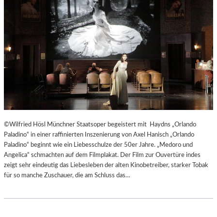
T
E
R
T
R
E
F
F
E
N
“
D
©Wilfried Hösl Münchner Staatsoper begeistert mit Haydns „Orlando
E
Paladino“ in einer raffinierten Inszenierung von Axel Hanisch „Orlando
R
Paladino“ beginnt wie ein Liebesschulze der 50er Jahre. „Medoro und
B
Angelica“ schmachten auf dem Filmplakat. Der Film zur Ouvertüre indes
E
zeigt sehr eindeutig das Liebesleben der alten Kinobetreiber, starker Tobak
R
für so manche Zuschauer, die am Schluss das…
L
I
N
E