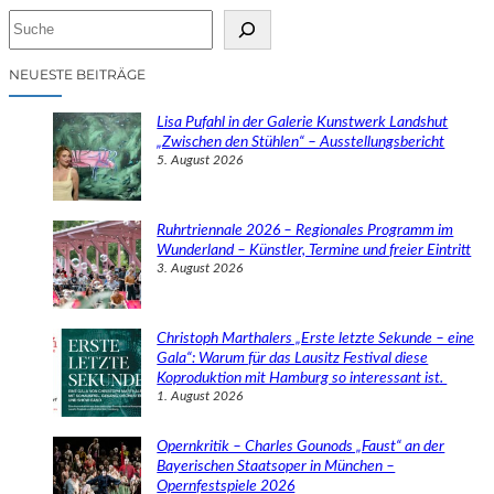
S
u
c
NEUESTE BEITRÄGE
h
e
Lisa Pufahl in der Galerie Kunstwerk Landshut
n
„Zwischen den Stühlen“ – Ausstellungsbericht
5. August 2026
Ruhrtriennale 2026 – Regionales Programm im
Wunderland – Künstler, Termine und freier Eintritt
3. August 2026
Christoph Marthalers „Erste letzte Sekunde – eine
Gala“: Warum für das Lausitz Festival diese
Koproduktion mit Hamburg so interessant ist.
1. August 2026
Opernkritik – Charles Gounods „Faust“ an der
Bayerischen Staatsoper in München –
Opernfestspiele 2026