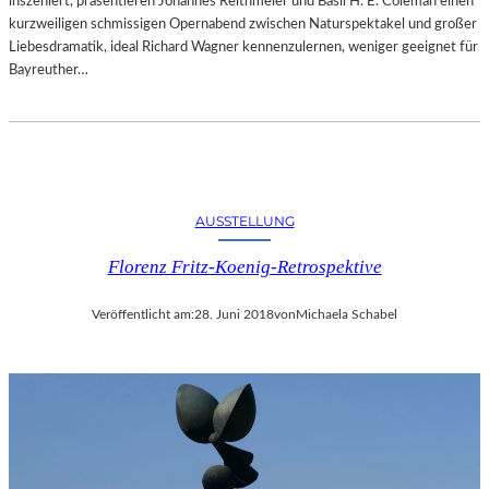
inszeniert, präsentieren Johannes Reithmeier und Basil H. E. Coleman einen
kurzweiligen schmissigen Opernabend zwischen Naturspektakel und großer
Liebesdramatik, ideal Richard Wagner kennenzulernen, weniger geeignet für
Bayreuther…
AUSSTELLUNG
Florenz Fritz-Koenig-Retrospektive
Veröffentlicht am:
28. Juni 2018
von
Michaela Schabel