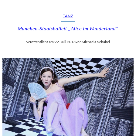
R
F
E
TANZ
S
T
München-Staatsballett „Alice im Wunderland“
S
P
Veröffentlicht am:
22. Juli 2018
von
Michaela Schabel
I
E
L
E