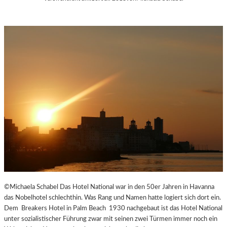
©Michaela Schabel Das Hotel National war in den 50er Jahren in Havanna
das Nobelhotel schlechthin. Was Rang und Namen hatte logiert sich dort ein.
Dem Breakers Hotel in Palm Beach 1930 nachgebaut ist das Hotel National
unter sozialistischer Führung zwar mit seinen zwei Türmen immer noch ein