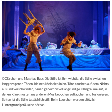
©Clärchen und Matthias Baus Die Stille ist ihm wichtig, die Stille zwischen
langgezogenen Tönen, kleinen Melodienlinien. Töne tauchen auf dem Nichts
aus und verschwinden, bauen geheimnisvoll abgründige Klangräume auf, in
denen Klangmuster aus anderen Musikepochen auftauchen und fusionieren.
Selten ist die Stille tatsächlich still. Beim Lauschen werden plötzlich
Hintergrundgeräusche hörbar.