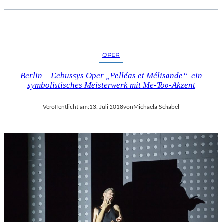
OPER
Berlin – Debussys Oper „Pelléas et Mélisande“ ein
symbolistisches Meisterwerk mit Me-Too-Akzent
Veröffentlicht am:
13. Juli 2018
von
Michaela Schabel