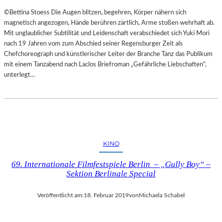
©Bettina Stoess Die Augen blitzen, begehren, Körper nähern sich
magnetisch angezogen, Hände berühren zärtlich, Arme stoßen wehrhaft ab.
Mit unglaublicher Subtilität und Leidenschaft verabschiedet sich Yuki Mori
nach 19 Jahren vom zum Abschied seiner Regensburger Zeit als
Chefchoreograph und künstlerischer Leiter der Branche Tanz das Publikum
mit einem Tanzabend nach Laclos Briefroman „Gefährliche Liebschaften“,
unterlegt…
KINO
69. Internationale Filmfestspiele Berlin – „Gully Boy“ –
Sektion Berlinale Special
Veröffentlicht am:
18. Februar 2019
von
Michaela Schabel