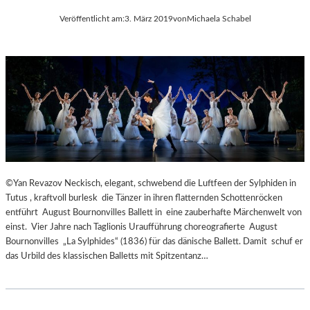
I
A
Veröffentlicht am:
3. März 2019
von
Michaela Schabel
A
N
–
K
E
O
R
S
Ö
D
F
O
F
K
N
U
E
M
T
E
D
©Yan Revazov Neckisch, elegant, schwebend die Luftfeen der Sylphiden in
N
I
Tutus , kraftvoll burlesk die Tänzer in ihren flatternden Schottenröcken
T
E
entführt August Bournonvilles Ballett in eine zauberhafte Märchenwelt von
A
S
einst. Vier Jahre nach Taglionis Uraufführung choreografierte August
T
A
Bournonvilles „La Sylphides“ (1836) für das dänische Ballett. Damit schuf er
I
I
das Urbild des klassischen Balletts mit Spitzentanz…
O
S
N
O
S
N
F
M