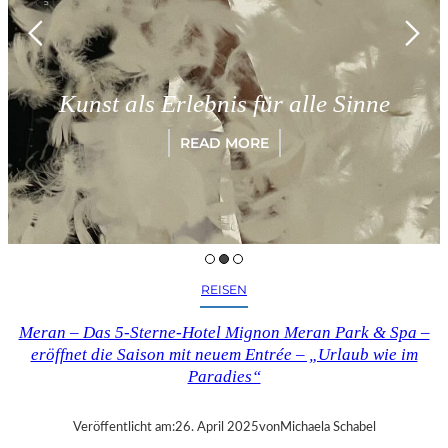
Münch
t als Erlebnis für alle Sinne
„Par
READ MORE
REISEN
Meran – Das 5-Sterne-Hotel Mignon Meran Park & Spa –
eröffnet die Saison mit neuem Entrée – „Urlaub wie im
Paradies“
Veröffentlicht am:
26. April 2025
von
Michaela Schabel