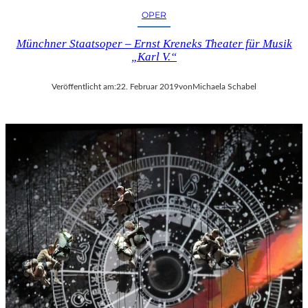
OPER
Münchner Staatsoper – Ernst Kreneks Theater für Musik
„Karl V.“
Veröffentlicht am:
22. Februar 2019
von
Michaela Schabel