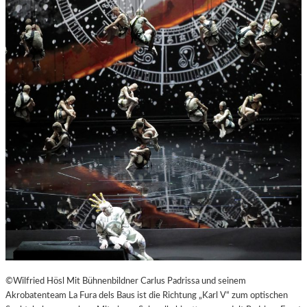
©Wilfried Hösl Mit Bühnenbildner Carlus Padrissa und seinem
Akrobatenteam La Fura dels Baus ist die Richtung „Karl V“ zum optischen