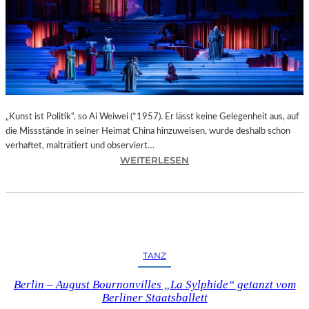
O
T
E
L
M
I
G
N
O
„Kunst ist Politik“, so Ai Weiwei (*1957). Er lässt keine Gelegenheit aus, auf
N
die Missstände in seiner Heimat China hinzuweisen, wurde deshalb schon
M
verhaftet, malträtiert und observiert…
:
WEITERLESEN
E
M
R
A
A
X
N
I
P
M
A
D
R
TANZ
E
K
R
&
Berlin – August Bournonvilles „La Sylphide“ getanzt vom
E
S
Berliner Staatsballett
V
P