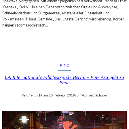
Spektakel vorgegeben. Mit einem Spiegelkabinett verwandelt Padrissa Ernst
Kreneks „Karl V.“ in einen Fieberwahn zwischen Orgie und Apokalypse,
Schneelandschaft und Blutgemetzel, existenzieller Einsamkeit und
Volksmassen. Tizians Gemälde „Das jüngste Gericht“ wird lebendig. Körper
hängen sadomasochistisch…
KINO
69. Internationale Filmfestspiele Berlin – Eine Ära geht zu
Ende
Veröffentlicht am:
20. Februar 2019
von
Michaela Schabel