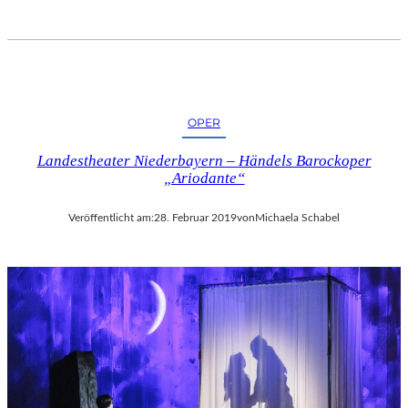
OPER
Landestheater Niederbayern – Händels Barockoper
„Ariodante“
Veröffentlicht am:
28. Februar 2019
von
Michaela Schabel