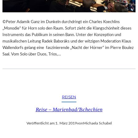
W
“
I
E
I
©Peter Adamik Ganz im Dunkeln durchdringt ein Charles Koechlins
M
„Monodie“ für Horn solo den Raum. Sofort zieht die Klangschönheit dieses
P
Instruments das Publikum in seinen Bann. Unter der Konzeption und
A
musikalischen Leitung Radek Baboráks und der witzigen Moderation Klaus
R
Wallendorfs gelang eine faszinierende „Nacht der Hörner“ im Pierre Boulez
A
Saal. Vom Solo über Duos, Trios,…
D
I
E
S
“
REISEN
Reise – Marienbad/Tschechien
Veröffentlicht am:
1. März 2019
von
Michaela Schabel