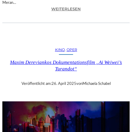
Meran…
:
WEITERLESEN
M
E
R
A
N
–
KINO
, 
OPER
D
A
Maxim Dereviankos Dokumentationsfilm „Ai Weiwei’s
S
Turandot“
5
-
S
Veröffentlicht am:
26. April 2025
von
Michaela Schabel
T
E
R
N
E
-
H