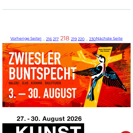
218
Vorherige Seite
Nächste Seite
1
…
216
217
219
220
…
230