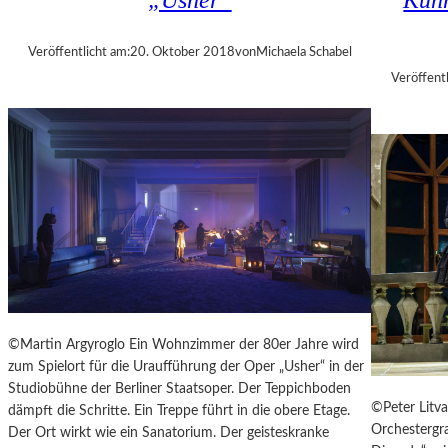
„Usher“
Künn
A
N
L
T
T
Veröffentlicht am:
20. Oktober 2018
von
Michaela Schabel
A
E
G
Veröffentl
R
1
0
M
I
N
U
T
E
N
W
I
R
©Martin Argyroglo Ein Wohnzimmer der 80er Jahre wird
B
zum Spielort für die Uraufführung der Oper „Usher“ in der
E
Studiobühne der Berliner Staatsoper. Der Teppichboden
L
©Peter Litva
dämpft die Schritte. Ein Treppe führt in die obere Etage.
S
Orchestergra
Der Ort wirkt wie ein Sanatorium. Der geisteskranke