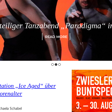
eiliger Tanzabend „Paradigma“ in
READ MORE
tation „Ice Aged“ über
orenalter
haela Schabel