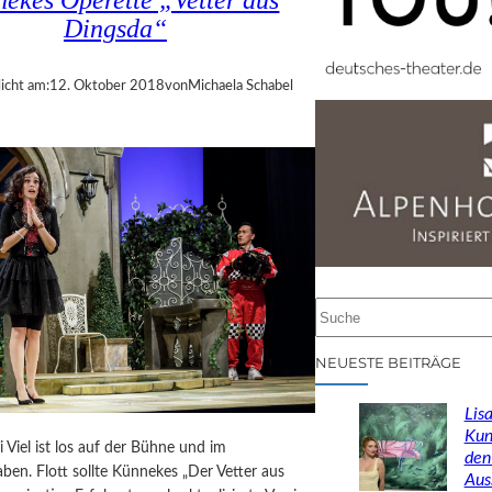
ekes Operette „Vetter aus
Dingsda“
icht am:
12. Oktober 2018
von
Michaela Schabel
S
u
c
NEUESTE BEITRÄGE
h
e
Lisa
n
Kun
i Viel ist los auf der Bühne und im
den
ben. Flott sollte Künnekes „Der Vetter aus
Aus