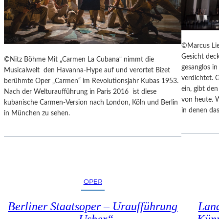
E
N
N
Z
A
E
K
S
U
©Marcus Lie
S
T
Gesicht deck
©Nitz Böhme Mit „Carmen La Cubana“ nimmt die
I
-
gesanglos i
Musicalwelt den Havanna-Hype auf und verortet Bizet
N
T
verdichtet. 
berühmte Oper „Carmen“ im Revolutionsjahr Kubas 1953.
N
R
ein, gibt de
Nach der Welturaufführung in Paris 2016 ist diese
E
A
von heute. 
kubanische Carmen-Version nach London, Köln und Berlin
N
I
in denen das
in München zu sehen.
I
N
M
I
S
N
E
G
N
“
I
–
O
OPER
J
R
E
E
D
Berliner Staatsoper – Uraufführung
Land
N
E