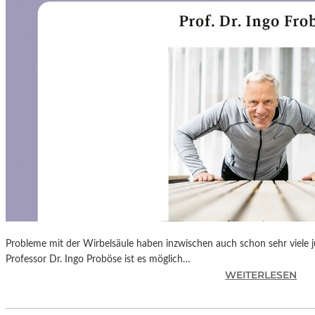
N
F
Ü
H
L
S
A
M
E
D
O
K
U
M
E
N
Probleme mit der Wirbelsäule haben inzwischen auch schon sehr viele 
T
Professor Dr. Ingo Proböse ist es möglich…
A
:
WEITERLESEN
T
I
I
N