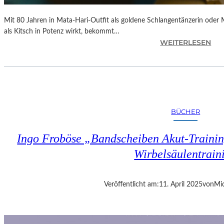
Mit 80 Jahren in Mata-Hari-Outfit als goldene Schlangentänzerin oder
als Kitsch in Potenz wirkt, bekommt…
:
WEITERLESEN
A
L
E
X
A
N
BÜCHER
D
R
Ingo Froböse „Bandscheiben Akut-Trainin
A
S
Wirbelsäulentrain
E
L
L
Veröffentlicht am:
11. April 2025
von
Mic
S
E
I