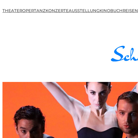
THEATER
OPER
TANZ
KONZERTE
AUSSTELLUNG
KINO
BUCH
REISEN