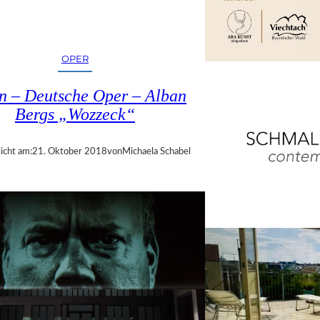
OPER
in – Deutsche Oper – Alban
Bergs „Wozzeck“
icht am:
21. Oktober 2018
von
Michaela Schabel