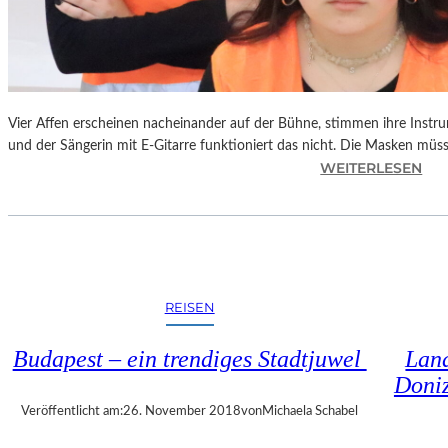
S
C
H
T
S
C
Vier Affen erscheinen nacheinander auf der Bühne, stimmen ihre Instr
H
und der Sängerin mit E-Gitarre funktioniert das nicht. Die Masken mü
I
:
WEITERLESEN
N
L
A
A
“
N
–
D
S
S
P
H
REISEN
A
U
N
T
Budapest – ein trendiges Stadtjuwel
Land
N
–
Doniz
E
T
N
H
Veröffentlicht am:
26. November 2018
von
Michaela Schabel
D
O