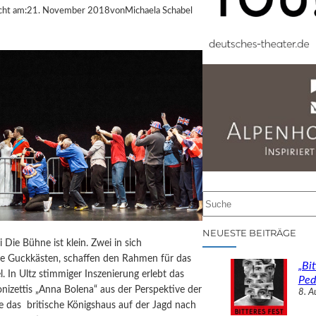
cht am:
21. November 2018
von
Michaela Schabel
S
u
c
NEUESTE BEITRÄGE
i Die Bühne ist klein. Zwei in sich
h
te Guckkästen, schaffen den Rahmen für das
e
„Bit
el. In Ultz stimmiger Inszenierung erlebt das
n
Ped
izettis „Anna Bolena“ aus der Perspektive der
8. A
ie das britische Königshaus auf der Jagd nach