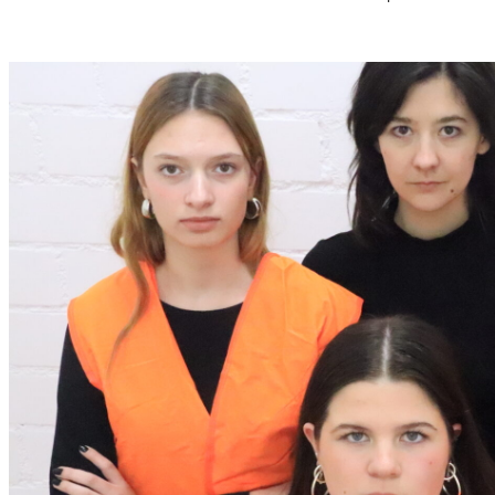
S
T
M
U
S
S
O
R
G
S
K
I
S
„
C
H
O
W
A
N