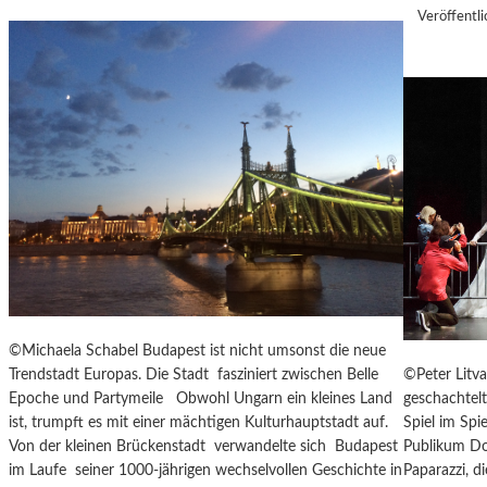
I
M
Veröffentli
N
A
S
S
Z
K
E
Ö
N
C
I
K
E
S
R
A
T
G
Z
I
U
T
R
A
E
T
R
I
©Michaela Schabel Budapest ist nicht umsonst die neue
Ö
O
©Peter Litva
Trendstadt Europas. Die Stadt fasziniert zwischen Belle
F
N
geschachtel
Epoche und Partymeile Obwohl Ungarn ein kleines Land
F
S
Spiel im Spi
ist, trumpft es mit einer mächtigen Kulturhauptstadt auf.
N
S
Publikum Don
Von der kleinen Brückenstadt verwandelte sich Budapest
U
T
Paparazzi, d
im Laufe seiner 1000-jährigen wechselvollen Geschichte in
N
Ü