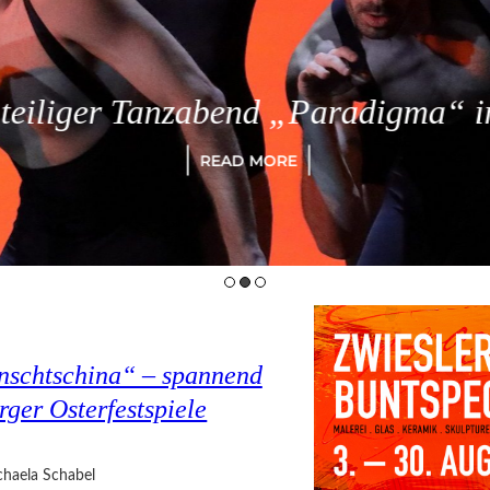
eiliger Tanzabend „Paradigma“ in
READ MORE
nschtschina“ – spannend
rger Osterfestspiele
haela Schabel