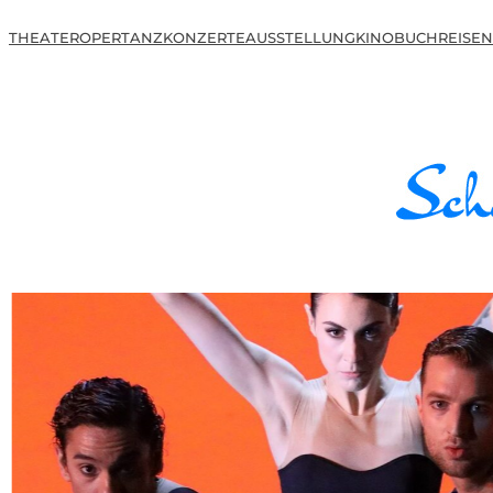
THEATER
OPER
TANZ
KONZERTE
AUSSTELLUNG
KINO
BUCH
REISEN