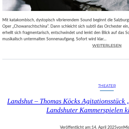
Mit katakombisch, dystopisch vibrierendem Sound beginnt die Salzburg
Oper „Chowanschtschina“. Dann schleicht sich subtil das Orchester ein
erhellt sich fragmentarisch, entschwindet und lenkt den Blick auf das 
musikalisch untermalten Sonnenaufgang. Sofort wird klar…
:
WEITERLESEN
S
A
L
Z
B
U
THEATER
R
G
Landshut – Thomas Köcks Agitationsstück „u
–
M
Landshuter Kammerspielen kl
O
D
E
Veröffentlicht am:
14. April 2025
von
Mic