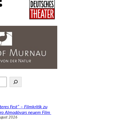
teres Fest“ – Filmkritik zu
ro Almodóvars neuem Film
ugust 2026