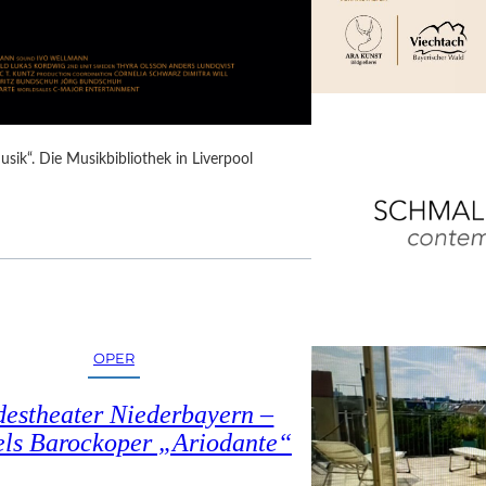
Musik“. Die Musikbibliothek in Liverpool
OPER
estheater Niederbayern –
ls Barockoper „Ariodante“