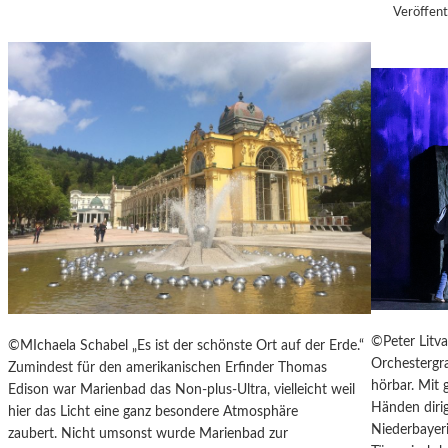
U
Veröffent
H
L
T
E
S
D
O
K
U
M
E
N
T
A
R
F
©Peter Litv
©MIchaela Schabel „Es ist der schönste Ort auf der Erde.“
I
Orchestergr
Zumindest für den amerikanischen Erfinder Thomas
L
hörbar. Mit
Edison war Marienbad das Non-plus-Ultra, vielleicht weil
M
Händen diri
hier das Licht eine ganz besondere Atmosphäre
-
Niederbayeri
zaubert. Nicht umsonst wurde Marienbad zur
„