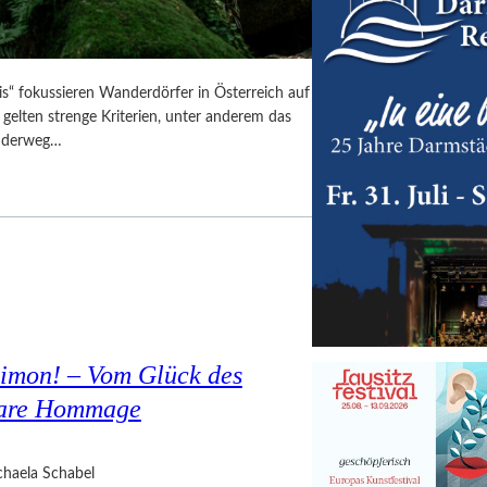
is“ fokussieren Wanderdörfer in Österreich auf
 gelten strenge Kriterien, unter anderem das
anderweg…
Simon! – Vom Glück des
bare Hommage
haela Schabel