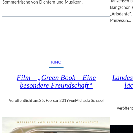
Tänzerisch b
Sommerfrische von Dichtern und Musikern.
S
klangschön 
I
„Ariodante“, 
M
Prinzessin…
O
N
!
–
V
O
KINO
M
G
Film – „Green Book – Eine
Landes
L
besondere Freundschaft“
lä
Ü
C
K
Veröffentlicht am:
25. Februar 2019
von
Michaela Schabel
D
Veröffent
E
S
D
I