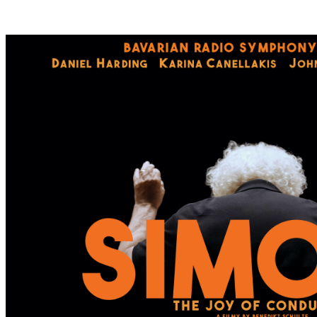
S
T
E
S
W
A
N
D
E
R
D
O
R
F
I
N
B
A
D
K