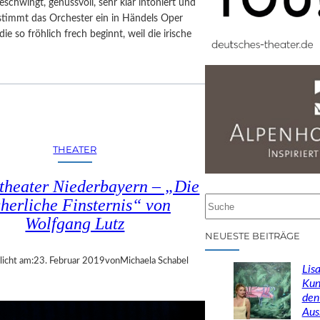
eschwingt, genussvoll, sehr klar intoniert und
stimmt das Orchester ein in Händels Oper
die so fröhlich frech beginnt, weil die irische
THEATER
theater Niederbayern – „Die
cherliche Finsternis“ von
S
u
Wolfgang Lutz
c
NEUESTE BEITRÄGE
h
licht am:
23. Februar 2019
von
Michaela Schabel
e
Lisa
n
Kun
den
Aus