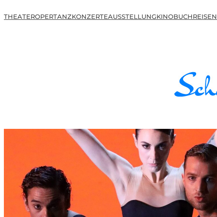
THEATER
OPER
TANZ
KONZERTE
AUSSTELLUNG
KINO
BUCH
REISEN