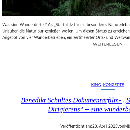
Was sind Wanderdörfer? Als „Startplatz für ein besonderes Naturerlebn
Urlauber, die Natur pur genießen wollen. Um diesen Status zu erreichen
Angebot von vier Wanderbetrieben, ein zertifizierter Orts- und Weitw
:
WEITERLESEN
Ö
S
T
E
R
R
KINO
, 
KONZERTE
E
I
Benedikt Schultes Dokumentarfilm- „
C
H
Dirigierens“ – eine wunder
–
E
R
Veröffentlicht am:
23. April 2025
von
Mic