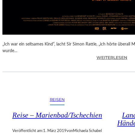
R
E
U
Z
E
N
I
„Ich war ein seltsames Kind“, lacht Sir Simon Rattle, „ich hörte überall 
N
wurde…
O
:
WEITERLESEN
B
B
E
E
R
N
Ö
E
S
D
T
I
REISEN
E
K
R
T
R
Reise – Marienbad/Tschechien
Land
S
E
Hände
C
I
H
Veröffentlicht am:
1. März 2019
von
Michaela Schabel
C