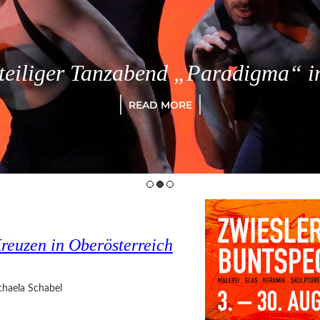
eiliger Tanzabend „Paradigma“ in
READ MORE
reuzen in Oberösterreich
haela Schabel