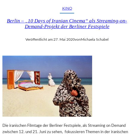
N
–
KINO
–
Z
H
W
Berlin – „10 Days of Iranian Cinema“ als Streaming-on-
E
I
Demand-Projekt der Berliner Festspiele
R
C
V
K
Veröffentlicht am:
27. Mai 2020
von
Michaela Schabel
O
A
R
U
R
2
A
0
G
2
E
5
N
P
D
U
E
N
„
K
B
T
A
E
L
T
L
M
Die iranischen Filmtage der Berliner Festspiele, als Streaming on Demand
E
I
zwischen 12. und 21. Juni zu sehen, fokussieren Themen in der iranischen