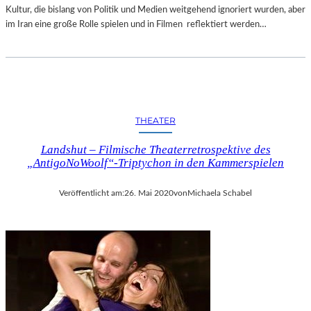
T
T
Kultur, die bislang von Politik und Medien weitgehend ignoriert wurden, aber
T
D
im Iran eine große Rolle spielen und in Filmen reflektiert werden…
-
E
G
M
A
G
L
E
A
M
“
E
THEATER
A
I
L
N
Landshut – Filmische Theaterretrospektive des
S
S
„AntigoNoWoolf“-Triptychon in den Kammerspielen
A
C
B
H
S
Veröffentlicht am:
26. Mai 2020
von
Michaela Schabel
A
C
F
H
T
L
S
U
P
S
R
S
O
D
J
E