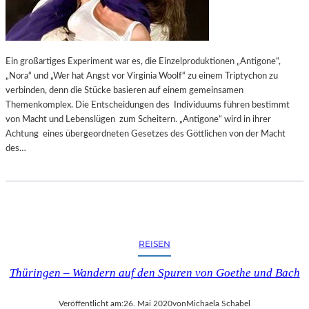
E
R
K
B
T
E
„
R
P
Ein großartiges Experiment war es, die Einzelproduktionen „Antigone“,
L
U
„Nora“ und „Wer hat Angst vor Virginia Woolf“ zu einem Triptychon zu
I
R
verbinden, denn die Stücke basieren auf einem gemeinsamen
N
P
Themenkomplex. Die Entscheidungen des Individuums führen bestimmt
E
L
von Macht und Lebenslügen zum Scheitern. „Antigone“ wird in ihrer
R
E
Achtung eines übergeordneten Gesetzes des Göttlichen von der Macht
B
P
des…
A
A
L
T
L
H
E
“
T
T
REISEN
W
O
Thüringen – Wandern auf den Spuren von Goethe und Bach
C
H
E
Veröffentlicht am:
26. Mai 2020
von
Michaela Schabel