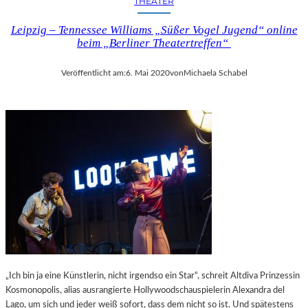
THEATER
Leipzig – Tennessee Williams „Süßer Vogel Jugend“ online
beim „Berliner Theatertreffen“
Veröffentlicht am:
6. Mai 2020
von
Michaela Schabel
„Ich bin ja eine Künstlerin, nicht irgendso ein Star“, schreit Altdiva Prinzessin
Kosmonopolis, alias ausrangierte Hollywoodschauspielerin Alexandra del
Lago, um sich und jeder weiß sofort, dass dem nicht so ist. Und spätestens