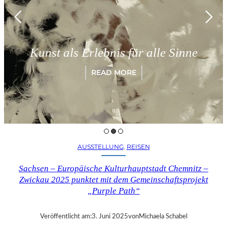
Kunst als Erlebnis für alle Sinne
READ MORE
AUSSTELLUNG
, 
REISEN
Sachsen – Europäische Kulturhauptstadt Chemnitz –
Zwickau 2025 punktet mit dem Gemeinschaftsprojekt
„Purple Path“
Veröffentlicht am:
3. Juni 2025
von
Michaela Schabel