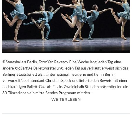
L
T
U
R
H
A
U
P
T
S
©Staatsballett Berlin, Foto: Yan Revazov Eine Woche lang jeden Tag eine
T
andere großartige Ballettvorstellung, jeden Tag ausverkauft erweist sich das
A
Berliner Staatsballett als… „international, neugierig und tief in Berlin
D
verwurzelt“, so Intendant Christian Spuck und lieferte den Beweis mit einer
T
hochkarätigen Ballett-Gala als Finale. Zweieinhalb Stunden präsentierten die
C
80 TänzerInnen ein mitreißendes Programm mit den…
H
:
WEITERLESEN
E
B
M
E
N
R
I
L
T
I
Z