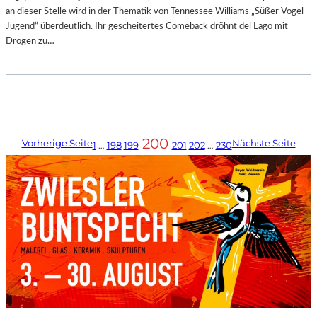
an dieser Stelle wird in der Thematik von Tennessee Williams „Süßer Vogel
Jugend“ überdeutlich. Ihr gescheitertes Comeback dröhnt del Lago mit
Drogen zu…
200
Vorherige Seite
Nächste Seite
1
…
198
199
201
202
…
230