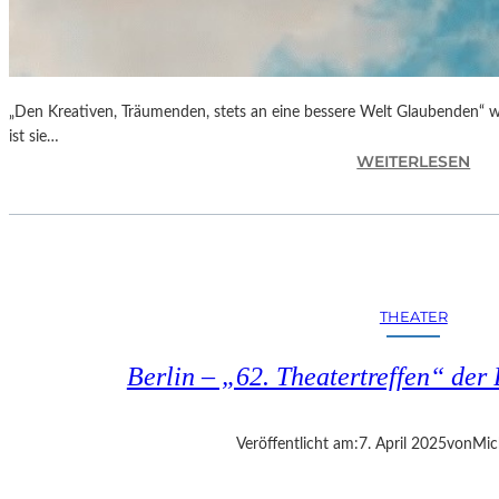
„Den Kreativen, Träumenden, stets an eine bessere Welt Glaubenden“ w
ist sie…
:
WEITERLESEN
G
L
O
R
I
A
THEATER
B
L
Berlin – „62. Theatertreffen“ der 
A
U
„
Veröffentlicht am:
7. April 2025
von
Mic
B
E