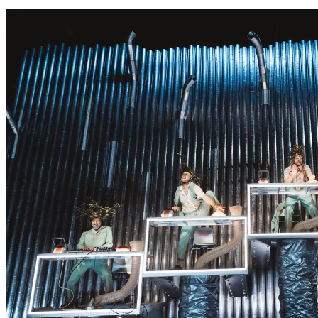
S
S
E
R
K
O
N
N
T
E
E
S
N
I
C
H
T
W
E
R
D