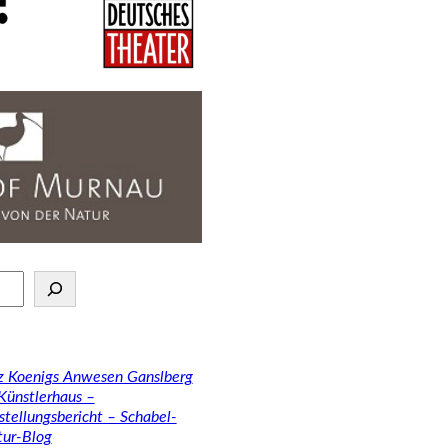
tz Koenigs Anwesen Ganslberg
 Künstlerhaus –
stellungsbericht – Schabel-
tur-Blog