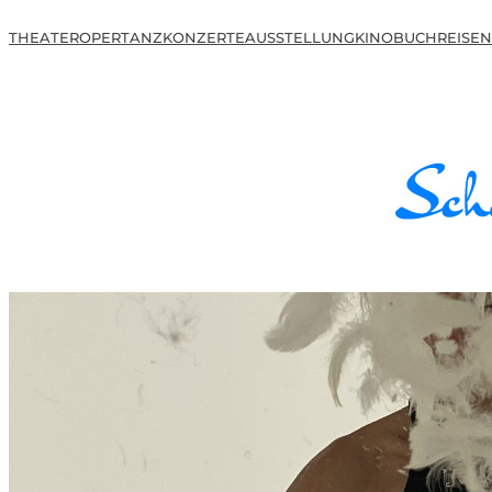
THEATER
OPER
TANZ
KONZERTE
AUSSTELLUNG
KINO
BUCH
REISEN