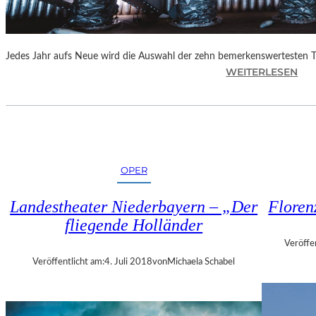
E
N
“
Jedes Jahr aufs Neue wird die Auswahl der zehn bemerkenswertesten 
:
WEITERLESEN
B
E
R
L
I
N
OPER
–
„
Landestheater Niederbayern – „Der
Floren
6
fliegende Holländer
2
.
Veröffe
T
Veröffentlicht am:
4. Juli 2018
von
Michaela Schabel
H
E
A