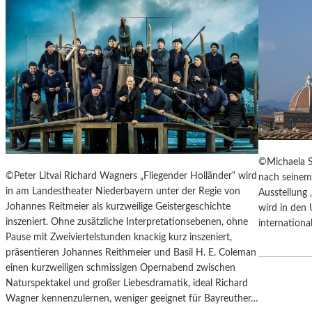
T
E
R
T
R
E
F
F
E
N
“
©Michaela Sc
D
©Peter Litvai Richard Wagners „Fliegender Holländer“ wird
nach seinem
E
in am Landestheater Niederbayern unter der Regie von
Ausstellung
R
Johannes Reitmeier als kurzweilige Geistergeschichte
wird in den 
B
inszeniert. Ohne zusätzliche Interpretationsebenen, ohne
internationa
E
Pause mit Zweiviertelstunden knackig kurz inszeniert,
R
präsentieren Johannes Reithmeier und Basil H. E. Coleman
L
einen kurzweiligen schmissigen Opernabend zwischen
I
Naturspektakel und großer Liebesdramatik, ideal Richard
N
Wagner kennenzulernen, weniger geeignet für Bayreuther…
E