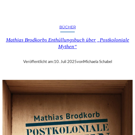
Y
E
R
N
BÜCHER
–
„
Mathias Brodkorbs Enthüllungsbuch über „Postkoloniale
S
Mythen“
O
M
M
Veröffentlicht am:
10. Juli 2025
von
Michaela Schabel
E
R
N
A
C
H
T
S
Z
A
U