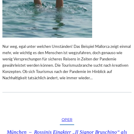
E
I
N
E
T
L
H
E
Ü
N
L
D
L
E
U
Nur weg, egal unter welchen Umständen! Das Beispiel Mallorca zeigt einmal
S
N
mehr, wie wichtig es den Menschen ist wegzufahren, doch genauso wie
L
G
wenig Versprechungen für sicheres Reisens in Zeiten der Pandemie
A
S
gewährleistet werden können. Die Tourismusbranche sucht nach kreativen
N
B
Konzepten. Ob sich Tourismus nach der Pandemie im Hinblick auf
D
U
Nachhaltigkeit tatsächlich ändert, wie immer wieder…
E
C
S
H
T
Ü
H
B
E
E
A
R
T
OPER
E
„
R
München – Rossinis Einakter „Il Signor Bruschino“ als
P