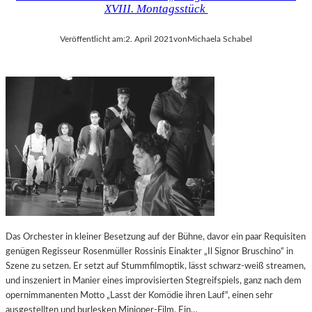
N
XVIII. Montagsstück
O
I
S
E
Veröffentlicht am:
2. April 2021
von
Michaela Schabel
T
D
K
E
O
R
L
B
O
A
N
Y
I
E
A
R
L
N
E
M
Y
T
H
Das Orchester in kleiner Besetzung auf der Bühne, davor ein paar Requisiten
E
genügen Regisseur Rosenmüller Rossinis Einakter „Il Signor Bruschino“ in
N
Szene zu setzen. Er setzt auf Stummfilmoptik, lässt schwarz-weiß streamen,
“
und inszeniert in Manier eines improvisierten Stegreifspiels, ganz nach dem
opernimmanenten Motto „Lasst der Komödie ihren Lauf“, einen sehr
ausgestellten und burlesken Minioper-Film. Ein…