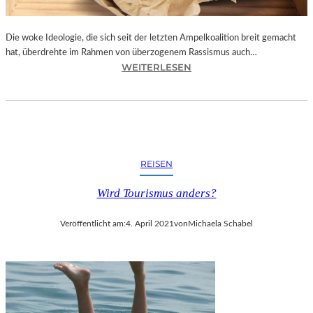
E
R
Die woke Ideologie, die sich seit der letzten Ampelkoalition breit gemacht
T
hat, überdrehte im Rahmen von überzogenem Rassismus auch…
B
:
WEITERLESEN
E
M
I
A
D
T
E
H
N
I
B
A
U
REISEN
S
R
B
G
Wird Tourismus anders?
R
E
O
N
Veröffentlicht am:
4. April 2021
von
Michaela Schabel
D
F
K
E
O
S
R
T
B
S
S
P