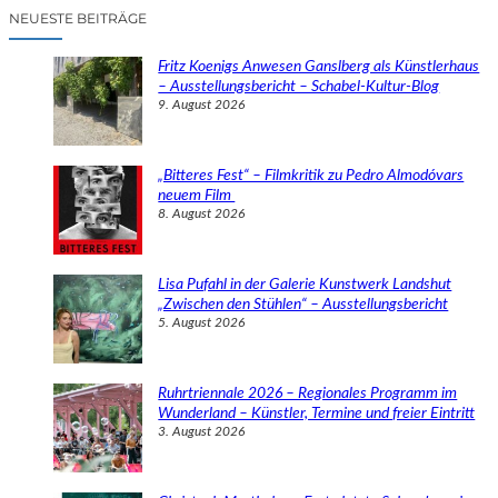
c
NEUESTE BEITRÄGE
h
e
Fritz Koenigs Anwesen Ganslberg als Künstlerhaus
n
– Ausstellungsbericht – Schabel-Kultur-Blog
9. August 2026
„Bitteres Fest“ – Filmkritik zu Pedro Almodóvars
neuem Film
8. August 2026
Lisa Pufahl in der Galerie Kunstwerk Landshut
„Zwischen den Stühlen“ – Ausstellungsbericht
5. August 2026
Ruhrtriennale 2026 – Regionales Programm im
Wunderland – Künstler, Termine und freier Eintritt
3. August 2026