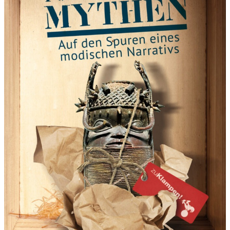
B
E
R
“
–
E
I
N
G
R
A
N
D
I
O
S
E
S
K
O
N
Z