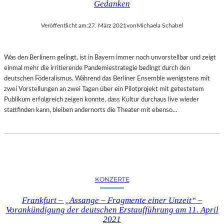
Gedanken
Veröffentlicht am:
27. März 2021
von
Michaela Schabel
Was den Berlinern gelingt, ist in Bayern immer noch unvorstellbar und zeigt
einmal mehr die irritierende Pandemiestrategie bedingt durch den
deutschen Föderalismus. Während das Berliner Ensemble wenigstens mit
zwei Vorstellungen an zwei Tagen über ein Pilotprojekt mit getestetem
Publikum erfolgreich zeigen konnte, dass Kultur durchaus live wieder
stattfinden kann, bleiben andernorts die Theater mit ebenso…
KONZERTE
Frankfurt – „Assange – Fragmente einer Unzeit“ –
Vorankündigung der deutschen Erstaufführung am 11. April
2021