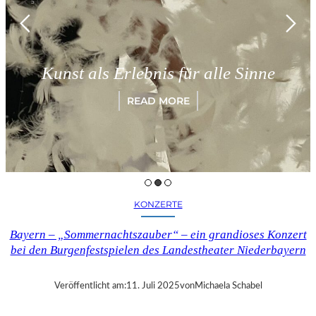
Kunst als Erlebnis für alle Sinne
READ MORE
KONZERTE
Bayern – „Sommernachtszauber“ – ein grandioses Konzert
bei den Burgenfestspielen des Landestheater Niederbayern
Veröffentlicht am:
11. Juli 2025
von
Michaela Schabel