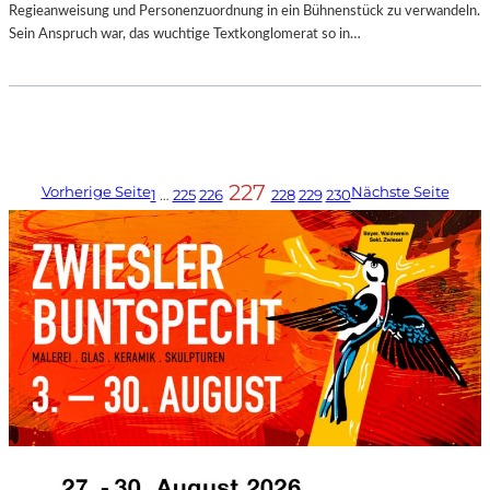
Regieanweisung und Personenzuordnung in ein Bühnenstück zu verwandeln.
Sein Anspruch war, das wuchtige Textkonglomerat so in…
227
Vorherige Seite
Nächste Seite
1
…
225
226
228
229
230