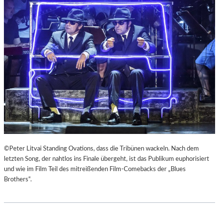
E
U
R
Č
K
E
I
K
E
“
F
A
E
L
R
S
„
R
A
E
N
I
O
S
T
E
H
Z
E
U
©Peter Litvai Standing Ovations, dass die Tribünen wackeln. Nach dem
R
M
letzten Song, der nahtlos ins Finale übergeht, ist das Publikum euphorisiert
G
M
und wie im Film Teil des mitreißenden Film-Comebacks der „Blues
E
O
Brothers“.
R
N
M
D
A
U
N
N