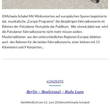
G
E
S
©Michaela Schabel Mit Minikonzerten auf europäischen Spuren begeisterte
P
das musikalische „Europa-Programm“ die diesjährigen Fahrradkonzerte im
R
Rahmen der Potsdamer Festspiele das Publikum. Wer einmal dabei war, wird
O
die Potsdamer Fahrradkonzerte nicht mehr missen wollen.
C
Musiktraditionen aus den unterschiedlichen Regionen Europas bildeten
H
auch den Rahmen für die beiden Fahrradkonzerte, einer kleinen mit 15
E
Kilometern und 9 Konzerten…
N
I
N
S
P
I
R
KONZERTE
I
E
Berlin – Boulezsaal – Radu Lupu
R
T
Veröffentlicht am:
13. Juni 2018
von
Michaela Schabel
U