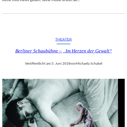
R
T
A
N
D
E
THEATER
R
S
Berliner Schaubühne – „Im Herzen der Gewalt“
T
A
A
Veröffentlicht am:
5. Juni 2018
von
Michaela Schabel
T
S
O
P
E
R