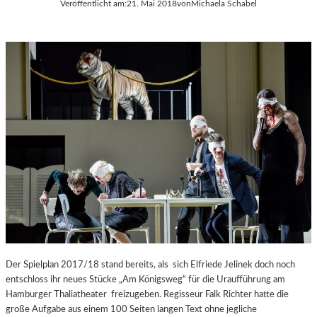
Veröffentlicht am:
21. Mai 2018
von
Michaela Schabel
Der Spielplan 2017/18 stand bereits, als sich Elfriede Jelinek doch noch
entschloss ihr neues Stücke „Am Königsweg“ für die Uraufführung am
Hamburger Thaliatheater freizugeben. Regisseur Falk Richter hatte die
große Aufgabe aus einem 100 Seiten langen Text ohne jegliche