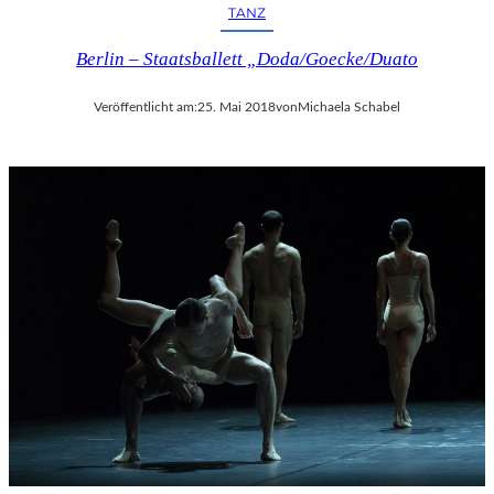
TANZ
Berlin – Staatsballett „Doda/Goecke/Duato
Veröffentlicht am:
25. Mai 2018
von
Michaela Schabel