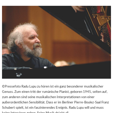
N
D
U
N
T
E
R
H
A
L
T
S
A
M
I
N
S
©Pressefoto Radu Lupu zu hören ist ein ganz besonderer musikalischer
Z
Genuss. Zum einen tritt der rumänische Pianist, geboren 1945, selten auf,
E
zum anderen sind seine musikalischen Interpretationen von einer
N
außerordentlichen Sensibilität. Dass er im Berliner Pierre-Boulez-Saal Franz
I
Schubert spielt, ist ein faszinierendes Ereignis. Radu Lupu will und muss
E
keine Interviews geben. Seine Musik drückt all…