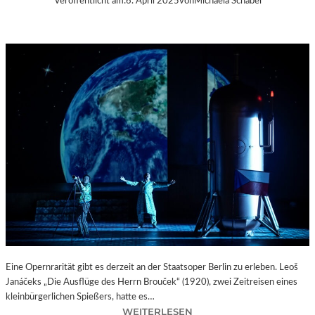
Veröffentlicht am:
6. April 2025
von
Michaela Schabel
Eine Opernrarität gibt es derzeit an der Staatsoper Berlin zu erleben. Leoš
Janáčeks „Die Ausflüge des Herrn Brouček“ (1920), zwei Zeitreisen eines
kleinbürgerlichen Spießers, hatte es…
:
WEITERLESEN