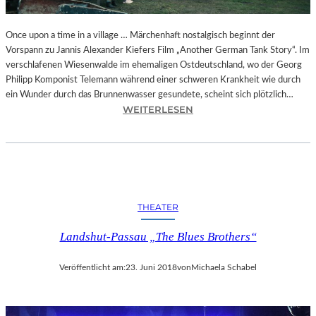
I
E
A
Once upon a time in a village … Märchenhaft nostalgisch beginnt der
U
Vorspann zu Jannis Alexander Kiefers Film „Another German Tank Story“. Im
S
verschlafenen Wiesenwalde im ehemaligen Ostdeutschland, wo der Georg
F
Philipp Komponist Telemann während einer schweren Krankheit wie durch
L
ein Wunder durch das Brunnenwasser gesundete, scheint sich plötzlich…
:
Ü
WEITERLESEN
J
G
A
E
N
D
N
E
I
S
S
H
THEATER
A
E
L
R
Landshut-Passau „The Blues Brothers“
E
R
X
N
Veröffentlicht am:
23. Juni 2018
von
Michaela Schabel
A
B
N
R
D
O