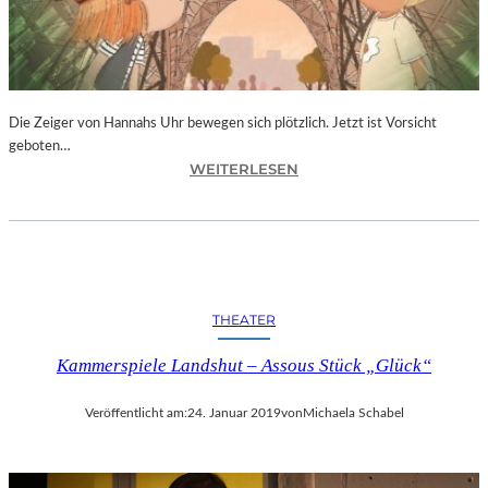
T
I
V
A
L
F
Die Zeiger von Hannahs Uhr bewegen sich plötzlich. Jetzt ist Vorsicht
E
geboten…
I
:
WEITERLESEN
E
S
R
.
T
J
4
.
0
K
-
I
THEATER
J
N
Ä
G
Kammerspiele Landshut – Assous Stück „Glück“
H
„
R
D
I
Veröffentlicht am:
24. Januar 2019
von
Michaela Schabel
I
G
E
E
Z
S