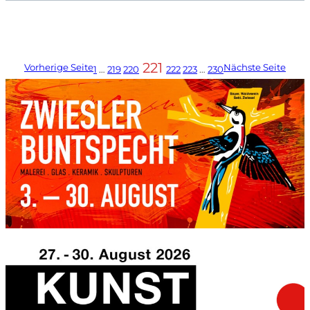
221
Vorherige Seite
Nächste Seite
1
…
219
220
222
223
…
230