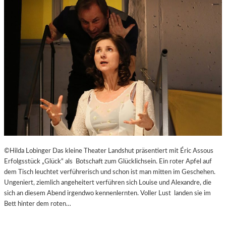
E
J
I
U
T
B
-
I
A
L
G
Ä
E
U
N
M
T
E
N
–
J
A
G
©Hilda Lobinger Das kleine Theater Landshut präsentiert mit Éric Assous
D
Erfolgsstück „Glück“ als Botschaft zum Glücklichsein. Ein roter Apfel auf
U
dem Tisch leuchtet verführerisch und schon ist man mitten im Geschehen.
M
Ungeniert, ziemlich angeheitert verführen sich Louise und Alexandre, die
D
sich an diesem Abend irgendwo kennenlernten. Voller Lust landen sie im
E
Bett hinter dem roten…
N
E