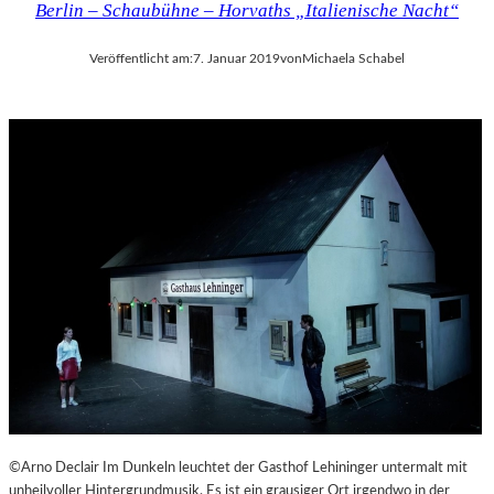
Berlin – Schaubühne – Horvaths „Italienische Nacht“
Veröffentlicht am:
7. Januar 2019
von
Michaela Schabel
©Arno Declair Im Dunkeln leuchtet der Gasthof Lehininger untermalt mit
unheilvoller Hintergrundmusik. Es ist ein grausiger Ort irgendwo in der