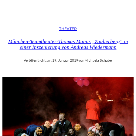
I
F
F
E
THEATER
L
T
München-Teamtheater-Thomas Manns „Zauberberg“ in
U
einer Inszenierung von Andreas Wiedermann
R
M
Veröffentlicht am:
19. Januar 2019
von
Michaela Schabel
“