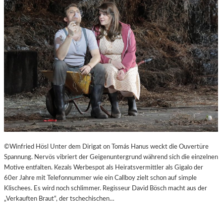
©Winfried Hösl Unter dem Dirigat on Tomás Hanus weckt die Ouvertüre
Spannung. Nervös vibriert der Geigenuntergrund während sich die einzelnen
Motive entfalten. Kezals Werbespot als Heiratsvermittler als Gigalo der
60er Jahre mit Telefonnummer wie ein Callboy zielt schon auf simple
Klischees. Es wird noch schlimmer. Regisseur David Bösch macht aus der
„Verkauften Braut“, der tschechischen…