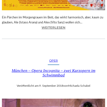
E
R
N
Ein Pärchen im Morgengrauen im Bett, das wirkt harmonisch, aber, kaum zu
A
glauben, Ale (Istaso Arana) und Alex (Vito Sanz) wollen sich…
T
:
WEITERLESEN
I
J
O
O
N
N
A
A
L
S
E
T
K
OPER
R
U
U
N
München – Opera Incognita – zwei Kurzopern im
E
S
Schwimmbad
B
T
A
M
Veröffentlicht am:
9. September 2018
von
Michaela Schabel
–
E
„
S
V
S
O
E