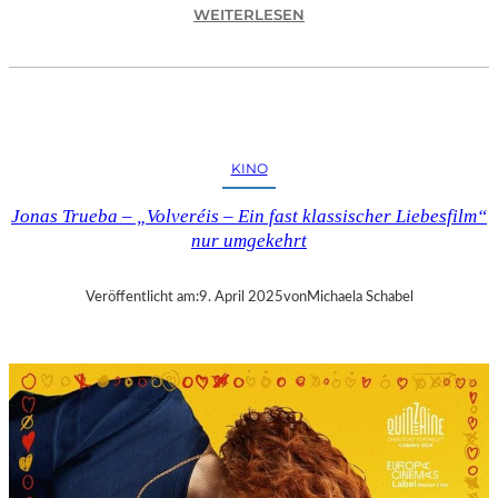
:
WEITERLESEN
A
S
C
H
A
F
KINO
F
E
Jonas Trueba – „Volveréis – Ein fast klassischer Liebesfilm“
N
nur umgekehrt
B
U
R
Veröffentlicht am:
9. April 2025
von
Michaela Schabel
G
–
„
M
A
I
N
A