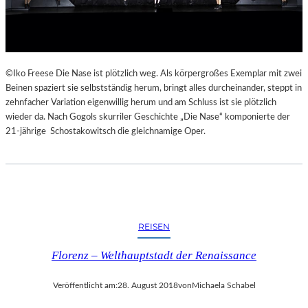
E
K
E
H
R
©Iko Freese Die Nase ist plötzlich weg. Als körpergroßes Exemplar mit zwei
T
Beinen spaziert sie selbstständig herum, bringt alles durcheinander, steppt in
zehnfacher Variation eigenwillig herum und am Schluss ist sie plötzlich
wieder da. Nach Gogols skurriler Geschichte „Die Nase“ komponierte der
21-jährige Schostakowitsch die gleichnamige Oper.
REISEN
Florenz – Welthauptstadt der Renaissance
Veröffentlicht am:
28. August 2018
von
Michaela Schabel