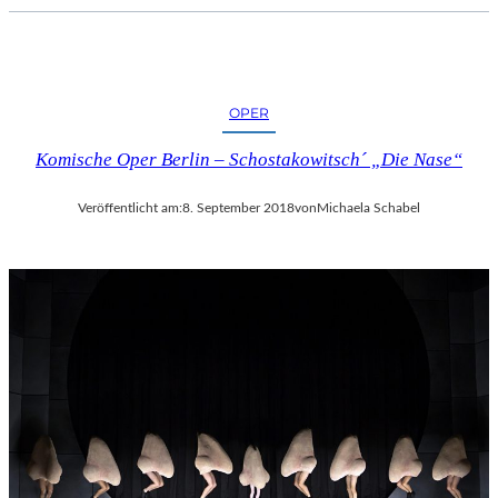
C
H
E
R
L
OPER
I
Komische Oper Berlin – Schostakowitsch´ „Die Nase“
E
B
E
Veröffentlicht am:
8. September 2018
von
Michaela Schabel
S
F
I
L
M
“
N
U
R
U
M
G