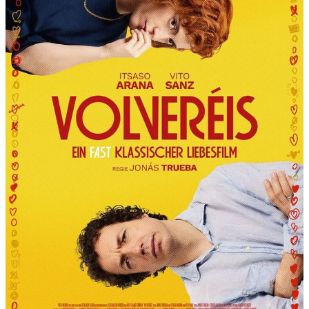
R
T
“
P
R
Ä
S
E
N
T
I
E
R
T
D
I
E
6
.
I
N
T