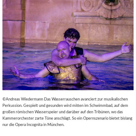
L
V
E
R
É
I
S
–
E
I
N
F
A
S
T
K
©Andreas Wiedermann Das Wasserrauschen avanciert zur musikalischen
L
Perkussion. Gespielt und gesunden wird mitten im Schwimmbad, auf dem
A
großen römischen Wasserspeier und darüber auf den Tribünen, wo das
S
Kammerorchester zarte Töne anschlägt. So ein Opernszenario bietet bislang
S
nur die Opera Incognita in München.
I
S