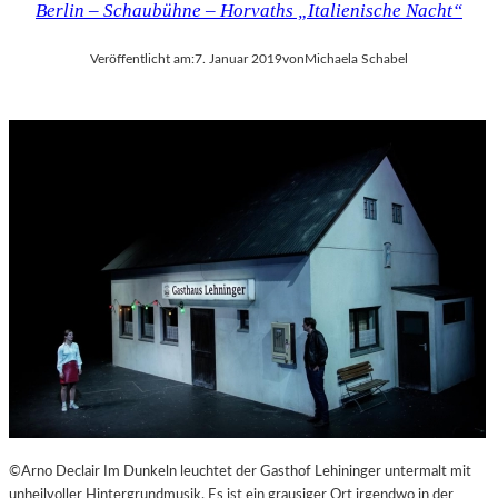
Berlin – Schaubühne – Horvaths „Italienische Nacht“
Veröffentlicht am:
7. Januar 2019
von
Michaela Schabel
©Arno Declair Im Dunkeln leuchtet der Gasthof Lehininger untermalt mit
unheilvoller Hintergrundmusik. Es ist ein grausiger Ort irgendwo in der