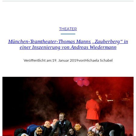
I
F
F
E
THEATER
L
T
München-Teamtheater-Thomas Manns „Zauberberg“ in
U
einer Inszenierung von Andreas Wiedermann
R
M
Veröffentlicht am:
19. Januar 2019
von
Michaela Schabel
“