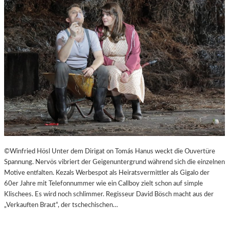
©Winfried Hösl Unter dem Dirigat on Tomás Hanus weckt die Ouvertüre
Spannung. Nervös vibriert der Geigenuntergrund während sich die einzelnen
Motive entfalten. Kezals Werbespot als Heiratsvermittler als Gigalo der
60er Jahre mit Telefonnummer wie ein Callboy zielt schon auf simple
Klischees. Es wird noch schlimmer. Regisseur David Bösch macht aus der
„Verkauften Braut“, der tschechischen…