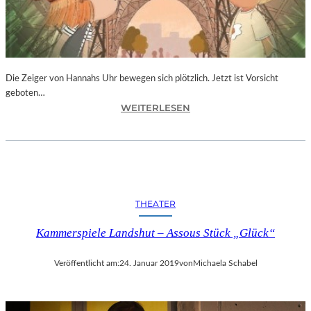
T
I
V
A
L
F
Die Zeiger von Hannahs Uhr bewegen sich plötzlich. Jetzt ist Vorsicht
E
geboten…
I
:
WEITERLESEN
E
S
R
.
T
J
4
.
0
K
-
I
THEATER
J
N
Ä
G
Kammerspiele Landshut – Assous Stück „Glück“
H
„
R
D
I
Veröffentlicht am:
24. Januar 2019
von
Michaela Schabel
I
G
E
E
Z
S