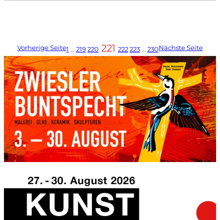
221
Vorherige Seite
Nächste Seite
1
…
219
220
222
223
…
230