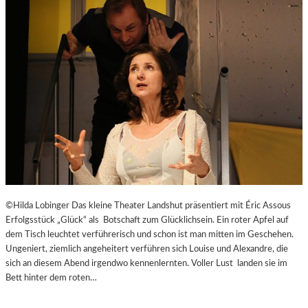
E
J
I
U
T
B
-
I
A
L
G
Ä
E
U
N
M
T
E
N
–
J
A
G
©Hilda Lobinger Das kleine Theater Landshut präsentiert mit Éric Assous
D
Erfolgsstück „Glück“ als Botschaft zum Glücklichsein. Ein roter Apfel auf
U
dem Tisch leuchtet verführerisch und schon ist man mitten im Geschehen.
M
Ungeniert, ziemlich angeheitert verführen sich Louise und Alexandre, die
D
sich an diesem Abend irgendwo kennenlernten. Voller Lust landen sie im
E
Bett hinter dem roten…
N
E