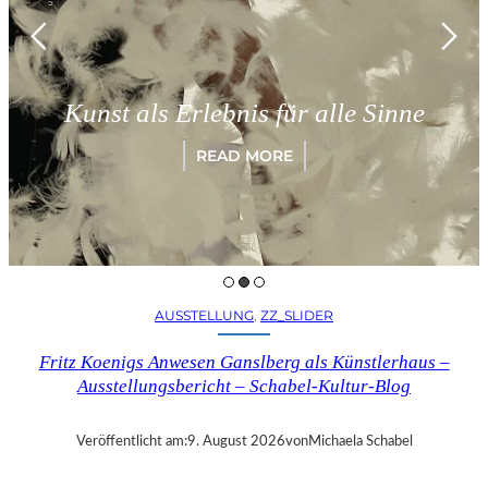
Münc
nst als Erlebnis für alle Sinne
„P
READ MORE
AUSSTELLUNG
, 
ZZ_SLIDER
Fritz Koenigs Anwesen Ganslberg als Künstlerhaus –
Ausstellungsbericht – Schabel-Kultur-Blog
Veröffentlicht am:
9. August 2026
von
Michaela Schabel