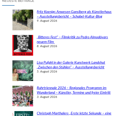
NEUESTE BEITRÄGE
h
e
Fritz Koenigs Anwesen Ganslberg als Künstlerhaus
n
– Ausstellungsbericht – Schabel-Kultur-Blog
9. August 2026
„Bitteres Fest“ – Filmkritik zu Pedro Almodóvars
neuem Film
8. August 2026
Lisa Pufahl in der Galerie Kunstwerk Landshut
„Zwischen den Stühlen“ – Ausstellungsbericht
5. August 2026
Ruhrtriennale 2026 – Regionales Programm im
Wunderland – Künstler, Termine und freier Eintritt
3. August 2026
Christoph Marthalers „Erste letzte Sekunde – eine