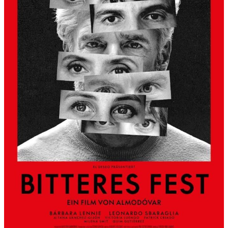
S
L
B
E
R
G
A
L
S
K
Ü
N
S
T
L
E
R
H
A
U
S