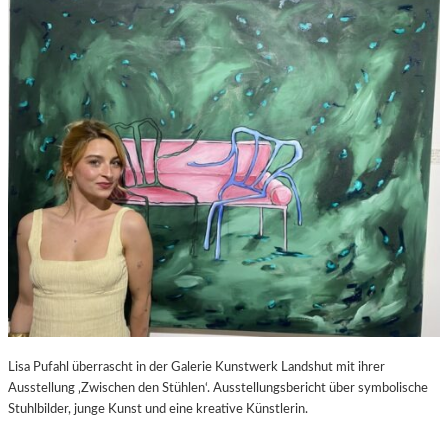
S
–
C
F
H
I
A
L
B
M
E
K
L
R
-
I
K
T
U
I
L
K
T
Z
U
U
R
P
-
E
B
D
L
R
O
O
Lisa Pufahl überrascht in der Galerie Kunstwerk Landshut mit ihrer
G
A
Ausstellung ‚Zwischen den Stühlen‘. Ausstellungsbericht über symbolische
L
Stuhlbilder, junge Kunst und eine kreative Künstlerin.
M