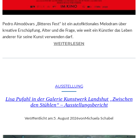
–
A
U
S
Pedro Almodóvars „Bitteres Fest“ ist ein autofiktionales Melodram über
S
kreative Erschöpfung, Alter und die Frage, wie weit ein Künstler das Leben
T
anderer für seine Kunst verwenden darf.
E
:
WEITERLESEN
L
„
L
B
U
I
N
T
G
T
S
E
AUSSTELLUNG
B
R
E
E
Lisa Pufahl in der Galerie Kunstwerk Landshut „Zwischen
R
S
den Stühlen“ – Ausstellungsbericht
I
F
C
E
Veröffentlicht am:
5. August 2026
von
Michaela Schabel
H
S
T
T
–
“