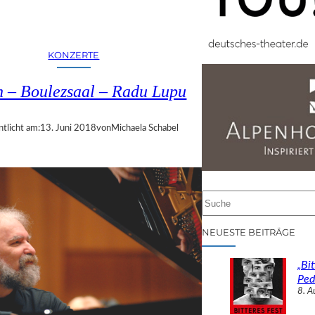
KONZERTE
n – Boulezsaal – Radu Lupu
ntlicht am:
13. Juni 2018
von
Michaela Schabel
S
u
c
NEUESTE BEITRÄGE
h
e
„Bit
n
Ped
8. A