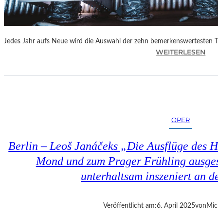
Jedes Jahr aufs Neue wird die Auswahl der zehn bemerkenswertesten 
:
WEITERLESEN
B
E
R
L
I
N
OPER
–
„
Berlin – Leoš Janáčeks „Die Ausflüge des 
6
2
Mond und zum Prager Frühling ausges
.
unterhaltsam inszeniert an d
T
H
E
Veröffentlicht am:
6. April 2025
von
Mic
A