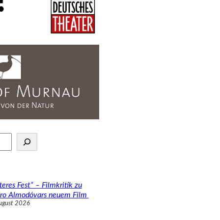
teres Fest“ – Filmkritik zu
ro Almodóvars neuem Film
ugust 2026