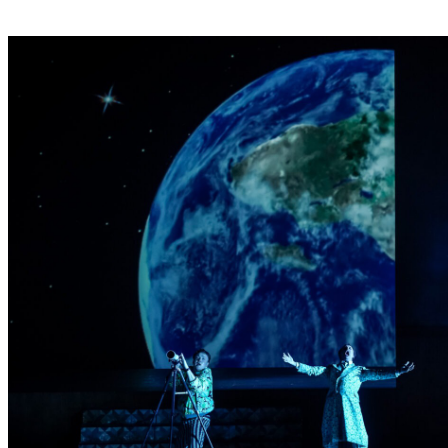
T
E
R
T
R
E
F
F
E
N
“
D
E
R
B
E
R
L
I
N