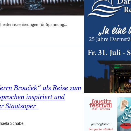
Theaterinszenierungen für Spannung…
Herrn Brouček“ als Reise zum
prochen inspiriert und
er Staatsoper
haela Schabel