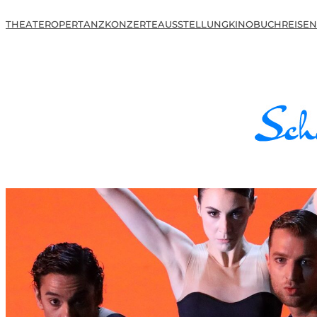
THEATER
OPER
TANZ
KONZERTE
AUSSTELLUNG
KINO
BUCH
REISEN