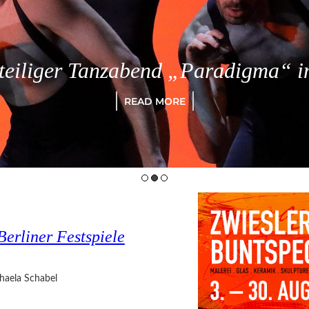
eiliger Tanzabend „Paradigma“ in
READ MORE
Berliner Festspiele
haela Schabel