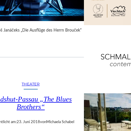
Leoš Janáčeks „Die Ausflüge des Herrn Brouček“
THEATER
dshut-Passau „The Blues
Brothers“
ntlicht am:
23. Juni 2018
von
Michaela Schabel