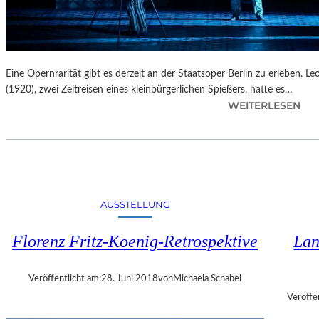
E
R
F
E
S
Eine Opernrarität gibt es derzeit an der Staatsoper Berlin zu erleben. 
T
(1920), zwei Zeitreisen eines kleinbürgerlichen Spießers, hatte es…
S
:
WEITERLESEN
P
B
I
E
E
R
L
L
E
I
N
AUSSTELLUNG
–
L
Florenz Fritz-Koenig-Retrospektive
Lan
E
O
Š
Veröffentlicht am:
28. Juni 2018
von
Michaela Schabel
J
Veröffe
A