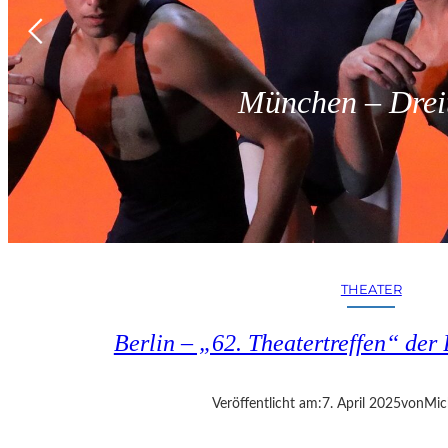
München – Dreit
THEATER
Berlin – „62. Theatertreffen“ der 
Veröffentlicht am:
7. April 2025
von
Mic