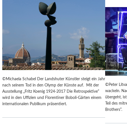
N
Á
Č
E
K
S
„
D
I
E
A
U
S
©Michaela Schabel Der Landshuter Künstler steigt ein Jahr
F
©Peter Litva
nach seinem Tod in den Olymp der Künste auf. Mit der
L
wackeln. Nac
Ausstellung „Fritz Koenig 1924-2017 Die Retrospektive“
Ü
übergeht, is
wird in den Uffizien und Florentiner Boboli-Gärten einem
G
Teil des mi
internationalen Publikum präsentiert.
E
Brothers“.
D
E
S