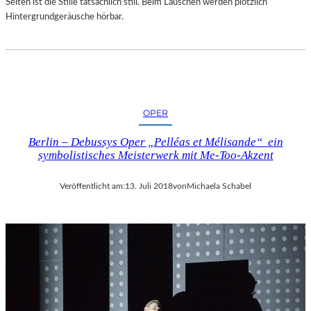
Selten ist die Stille tatsächlich still. Beim Lauschen werden plötzlich
Hintergrundgeräusche hörbar.
OPER
Berlin – Debussys Oper „Pelléas et Mélisande“ ein
symbolistisches Meisterwerk mit Me-Too-Akzent
Veröffentlicht am:
13. Juli 2018
von
Michaela Schabel