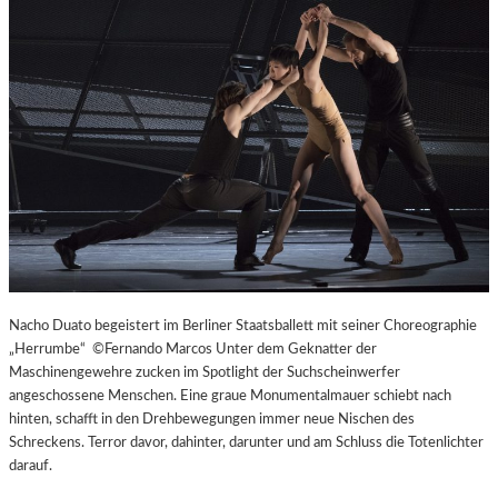
L
V
E
R
É
I
S
–
E
I
N
F
A
S
Nacho Duato begeistert im Berliner Staatsballett mit seiner Choreographie
T
„Herrumbe“ ©Fernando Marcos Unter dem Geknatter der
K
Maschinengewehre zucken im Spotlight der Suchscheinwerfer
L
angeschossene Menschen. Eine graue Monumentalmauer schiebt nach
A
hinten, schafft in den Drehbewegungen immer neue Nischen des
S
Schreckens. Terror davor, dahinter, darunter und am Schluss die Totenlichter
S
darauf.
I
S