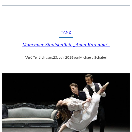
C
H
E
R
L
TANZ
I
E
Münchner Staatsballett „Anna Karenina“
B
E
Veröffentlicht am:
25. Juli 2018
von
Michaela Schabel
S
F
I
L
M
“
N
U
R
U
M
G