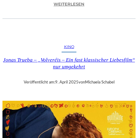
:
WEITERLESEN
A
S
C
H
A
F
KINO
F
E
Jonas Trueba – „Volveréis – Ein fast klassischer Liebesfilm“
N
nur umgekehrt
B
U
R
Veröffentlicht am:
9. April 2025
von
Michaela Schabel
G
–
„
M
A
I
N
A