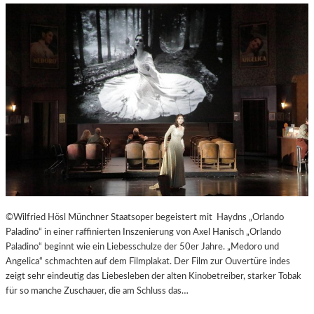
©Wilfried Hösl Münchner Staatsoper begeistert mit Haydns „Orlando
Paladino“ in einer raffinierten Inszenierung von Axel Hanisch „Orlando
Paladino“ beginnt wie ein Liebesschulze der 50er Jahre. „Medoro und
Angelica“ schmachten auf dem Filmplakat. Der Film zur Ouvertüre indes
zeigt sehr eindeutig das Liebesleben der alten Kinobetreiber, starker Tobak
für so manche Zuschauer, die am Schluss das…