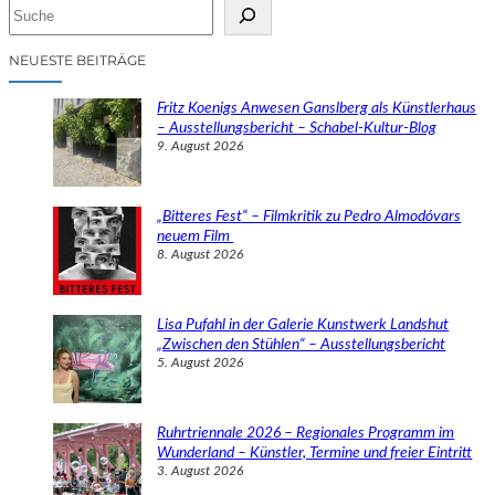
S
u
c
NEUESTE BEITRÄGE
h
e
Fritz Koenigs Anwesen Ganslberg als Künstlerhaus
n
– Ausstellungsbericht – Schabel-Kultur-Blog
9. August 2026
„Bitteres Fest“ – Filmkritik zu Pedro Almodóvars
neuem Film
8. August 2026
Lisa Pufahl in der Galerie Kunstwerk Landshut
„Zwischen den Stühlen“ – Ausstellungsbericht
5. August 2026
Ruhrtriennale 2026 – Regionales Programm im
Wunderland – Künstler, Termine und freier Eintritt
3. August 2026