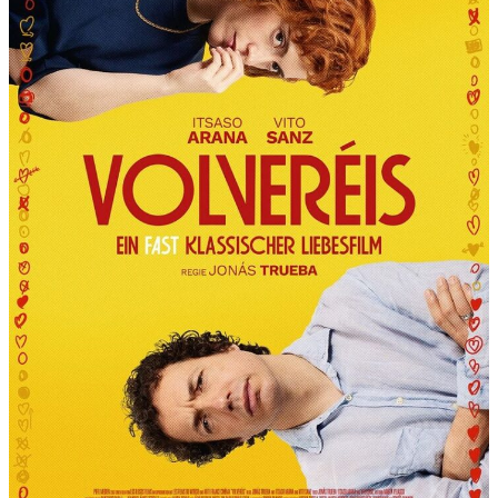
R
T
“
P
R
Ä
S
E
N
T
I
E
R
T
D
I
E
6
.
I
N
T