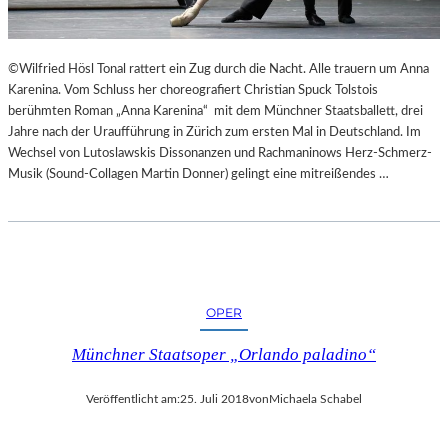
E
K
E
©Wilfried Hösl Tonal rattert ein Zug durch die Nacht. Alle trauern um Anna
H
Karenina. Vom Schluss her choreografiert Christian Spuck Tolstois
R
berühmten Roman „Anna Karenina“ mit dem Münchner Staatsballett, drei
T
Jahre nach der Uraufführung in Zürich zum ersten Mal in Deutschland. Im
Wechsel von Lutoslawskis Dissonanzen und Rachmaninows Herz-Schmerz-
Musik (Sound-Collagen Martin Donner) gelingt eine mitreißendes …
OPER
Münchner Staatsoper „Orlando paladino“
Veröffentlicht am:
25. Juli 2018
von
Michaela Schabel