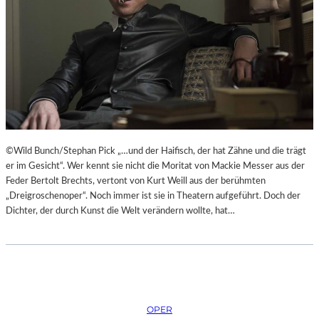
H
Ü
E
B
I
E
B
R
E
E
N
I
A
S
K
P
U
R
T
I
©Wild Bunch/Stephan Pick „…und der Haifisch, der hat Zähne und die trägt
-
N
er im Gesicht“. Wer kennt sie nicht die Moritat von Mackie Messer aus der
T
Z
Feder Bertolt Brechts, vertont von Kurt Weill aus der berühmten
R
E
„Dreigroschenoper“. Noch immer ist sie in Theatern aufgeführt. Doch der
A
S
Dichter, der durch Kunst die Welt verändern wollte, hat…
I
S
N
I
I
N
N
N
G
E
“
N
–
OPER
I