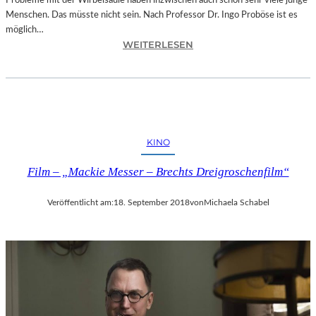
Probleme mit der Wirbelsäule haben inzwischen auch schon sehr viele junge
D
Menschen. Das müsste nicht sein. Nach Professor Dr. Ingo Proböse ist es
O
möglich…
K
:
WEITERLESEN
U
I
M
N
E
G
N
O
T
F
A
R
T
KINO
O
I
B
O
Film – „Mackie Messer – Brechts Dreigroschenfilm“
Ö
N
S
„
Veröffentlicht am:
18. September 2018
von
Michaela Schabel
E
I
„
C
B
E
A
A
N
G
D
E
S
D
C
“