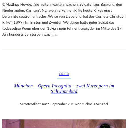
©Matthias Heyde. „Sie reiten, warten, wachen, Soldaten aus Burgund, den
L
Niederlanden, Kärnten“. Nur wenige kennen Rilke heute Rilkes einst
S
berühmte spätromantische „Weise von Liebe und Tod des Cornets Christoph
Ä
Rilke“ (1899). Im Ersten und Zweiten Weltkrieg hatte jeder Soldat das
U
todesselige Poem über den 18-jährigen Fahnenträger, der im Mitte des 17.
L
Jahrhunderts verstorben war, im…
E
N
T
R
A
I
N
OPER
I
N
München – Opera Incognita – zwei Kurzopern im
G
Schwimmbad
Veröffentlicht am:
9. September 2018
von
Michaela Schabel