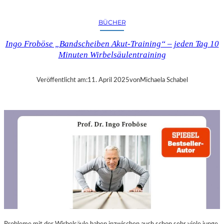
A
N
BÜCHER
D
R
Ingo Froböse „Bandscheiben Akut-Training“ – jeden Tag 10
A
Minuten Wirbelsäulentraining
S
E
L
Veröffentlicht am:
11. April 2025
von
Michaela Schabel
L
S
E
I
N
F
Ü
H
L
S
A
M
E