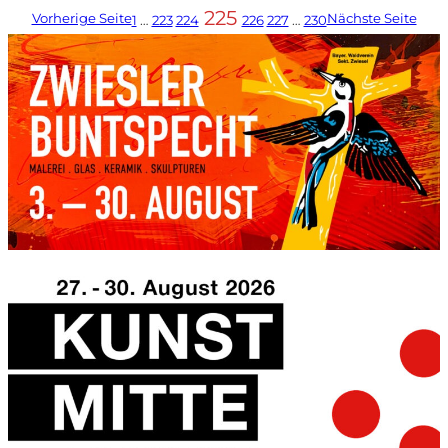
225
Vorherige Seite
Nächste Seite
1
…
223
224
226
227
…
230