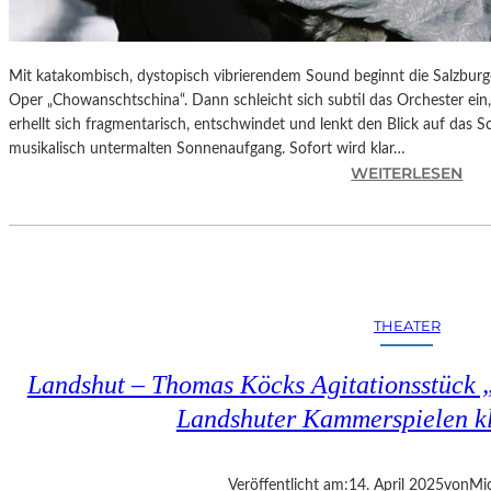
Mit katakombisch, dystopisch vibrierendem Sound beginnt die Salzburg
Oper „Chowanschtschina“. Dann schleicht sich subtil das Orchester ein
erhellt sich fragmentarisch, entschwindet und lenkt den Blick auf das 
musikalisch untermalten Sonnenaufgang. Sofort wird klar…
:
WEITERLESEN
S
A
L
Z
B
U
THEATER
R
G
Landshut – Thomas Köcks Agitationsstück „u
–
M
Landshuter Kammerspielen kl
O
D
E
Veröffentlicht am:
14. April 2025
von
Mic