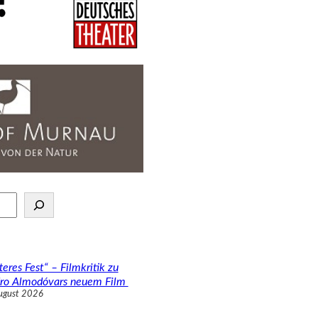
teres Fest“ – Filmkritik zu
ro Almodóvars neuem Film
ugust 2026