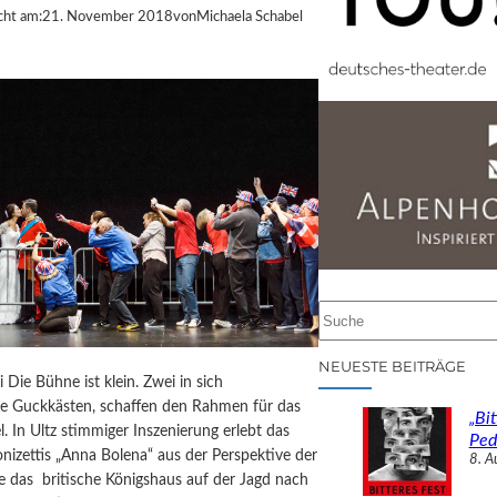
cht am:
21. November 2018
von
Michaela Schabel
S
u
c
NEUESTE BEITRÄGE
i Die Bühne ist klein. Zwei in sich
h
te Guckkästen, schaffen den Rahmen für das
e
„Bit
el. In Ultz stimmiger Inszenierung erlebt das
n
Ped
izettis „Anna Bolena“ aus der Perspektive der
8. A
ie das britische Königshaus auf der Jagd nach