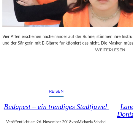
S
C
H
T
S
C
Vier Affen erscheinen nacheinander auf der Bühne, stimmen ihre Instr
H
und der Sängerin mit E-Gitarre funktioniert das nicht. Die Masken mü
I
:
WEITERLESEN
N
L
A
A
“
N
–
D
S
S
P
H
REISEN
A
U
N
T
Budapest – ein trendiges Stadtjuwel
Land
N
–
Doniz
E
T
N
H
Veröffentlicht am:
26. November 2018
von
Michaela Schabel
D
O