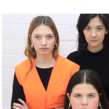
S
T
M
U
S
S
O
R
G
S
K
I
S
„
C
H
O
W
A
N