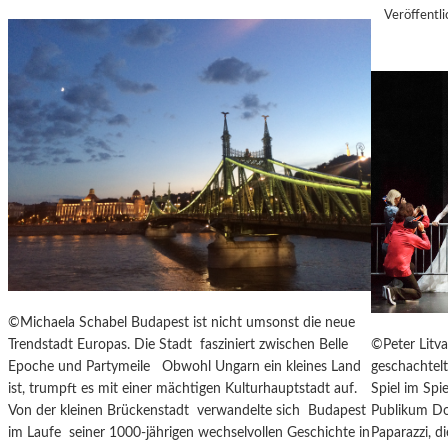
I
M
Veröffentli
N
A
S
S
Z
K
E
Ö
N
C
I
K
E
S
R
A
T
G
Z
I
U
T
R
A
E
T
R
I
©Michaela Schabel Budapest ist nicht umsonst die neue
Ö
O
©Peter Litva
Trendstadt Europas. Die Stadt fasziniert zwischen Belle
F
N
geschachtel
Epoche und Partymeile Obwohl Ungarn ein kleines Land
F
S
Spiel im Spi
ist, trumpft es mit einer mächtigen Kulturhauptstadt auf.
N
S
Publikum Don
Von der kleinen Brückenstadt verwandelte sich Budapest
U
T
Paparazzi, d
im Laufe seiner 1000-jährigen wechselvollen Geschichte in
N
Ü