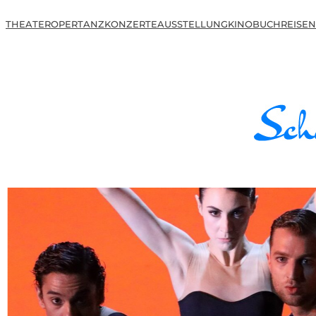
THEATER
OPER
TANZ
KONZERTE
AUSSTELLUNG
KINO
BUCH
REISEN