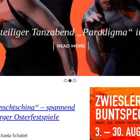
eiliger Tanzabend „Paradigma“ in
READ MORE
nschtschina“ – spannend
rger Osterfestspiele
haela Schabel