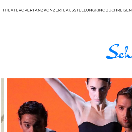
THEATER
OPER
TANZ
KONZERTE
AUSSTELLUNG
KINO
BUCH
REISEN