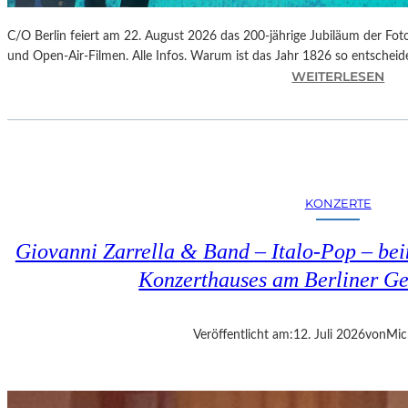
C/O Berlin feiert am 22. August 2026 das 200-jährige Jubiläum der Foto
und Open-Air-Filmen. Alle Infos. Warum ist das Jahr 1826 so entscheide
:
WEITERLESEN
C
/
O
B
E
R
KONZERTE
L
I
Giovanni Zarrella & Band – Italo-Pop – be
N
–
Konzerthauses am Berliner G
2
0
0
Veröffentlicht am:
12. Juli 2026
von
Mic
-
J
Ä