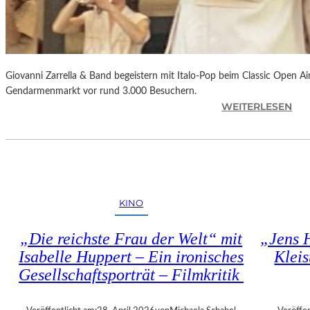
O
G
R
A
F
I
Giovanni Zarrella & Band begeistern mit Italo-Pop beim Classic Open A
E
Gendarmenmarkt vor rund 3.000 Besuchern.
:
WEITERLESEN
–
G
V
I
O
O
R
V
B
A
E
N
R
KINO
N
I
I
C
„Die reichste Frau der Welt“ mit
„Jens 
Z
H
Isabelle Huppert – Ein ironisches
Kleis
A
T
Gesellschaftsporträt – Filmkritik
R
–
R
I
E
N