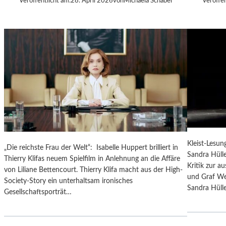
Veröffentlicht am:
28. April 2026
von
Michaela Schabel
Veröffen
L
F
L
O
A
S
&
U
B
N
A
D
N
F
D
A
–
K
I
T
T
E
A
N
L
Kleist-Lesun
„Die reichste Frau der Welt“: Isabelle Huppert brilliert in
O
Sandra Hülle
Thierry Klifas neuem Spielfilm in Anlehnung an die Affäre
-
Kritik zur a
von Liliane Bettencourt. Thierry Klifa macht aus der High-
P
und Graf We
Society-Story ein unterhaltsam ironisches
O
Sandra Hüll
Gesellschaftsporträt…
P
–
B