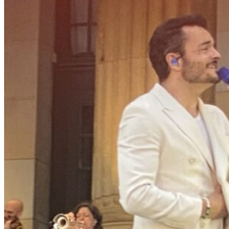
H
R
I
G
E
S
J
U
B
I
L
Ä
U
M
D
E
R
F
O
T