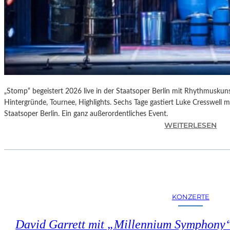
„Stomp“ begeistert 2026 live in der Staatsoper Berlin mit Rhythmuskuns
Hintergründe, Tournee, Highlights. Sechs Tage gastiert Luke Cresswell 
Staatsoper Berlin. Ein ganz außerordentliches Event.
:
WEITERLESEN
„
S
T
O
M
P
KONZERTE
“
–
David Garrett mit „Millennium Symphony“
L