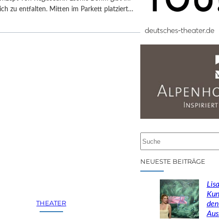
ch zu entfalten. Mitten im Parkett platziert…
S
u
c
NEUESTE BEITRÄGE
h
e
Lisa
n
Kun
THEATER
den
Aus