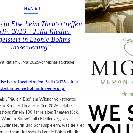
THEATER
ein Else beim Theatertreffen
rlin 2026 – Julia Riedler
geistert in Leonie Böhms
Inszenierung“
entlicht am:
8. Mai 2026
von
Michaela Schabel
r als „Fräulein Else“ am Wiener Volkstheater
im Berliner Theatertreffen 2026 bejubelt
tions für ein 100 Jahre altes Theaterstück,
-Woman-Show? Julia Riedler zeigt als
 Animateurin und Schauspielerin, was sie alles
onzept von Regisseurin Leonie Böhm gibt ihr