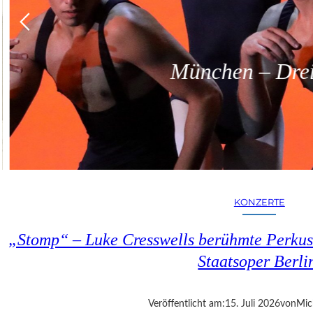
München – Dreit
KONZERTE
„Stomp“ – Luke Cresswells berühmte Perkus
Staatsoper Berl
Veröffentlicht am:
15. Juli 2026
von
Mic