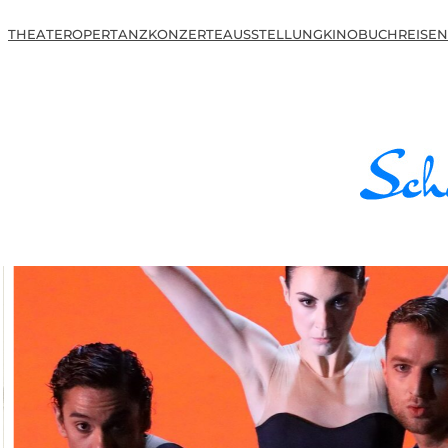
THEATER
OPER
TANZ
KONZERTE
AUSSTELLUNG
KINO
BUCH
REISEN