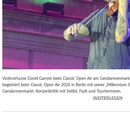
E
P
E
R
K
U
S
S
I
O
N
S
G
Violinvirtuose David Garrett beim Classic Open Air am Gendarmenmarkt
R
begeistert beim Classic Open Air 2026 in Berlin mit seiner „Millenn
U
Gendarmenmarkt. Konzertkritik mit Setlist, Fazit und Tourterminen.
:
WEITERLESEN
P
D
P
A
E
V
I
2
D
0