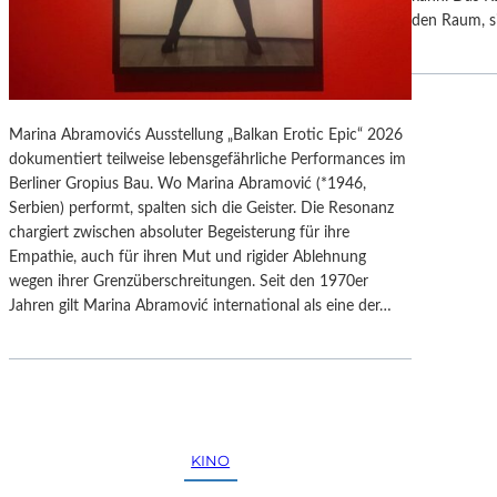
M
R
den Raum, si
S
B
Y
E
M
R
P
L
H
I
Marina Abramovićs Ausstellung „Balkan Erotic Epic“ 2026
O
N
dokumentiert teilweise lebensgefährliche Performances im
N
Berliner Gropius Bau. Wo Marina Abramović (*1946,
Y
Serbien) performt, spalten sich die Geister. Die Resonanz
“
chargiert zwischen absoluter Begeisterung für ihre
B
Empathie, auch für ihren Mut und rigider Ablehnung
E
wegen ihrer Grenzüberschreitungen. Seit den 1970er
I
Jahren gilt Marina Abramović international als eine der…
M
C
L
A
S
S
KINO
I