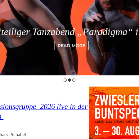
eiliger Tanzabend „Paradigma“ in
READ MORE
sionsgruppe 2026 live in der
in
haela Schabel