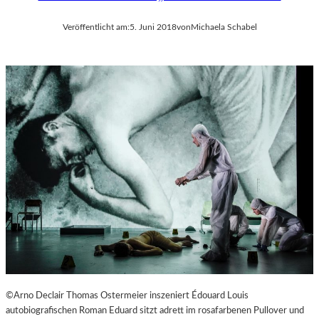
T
S
Veröffentlicht am:
5. Juni 2018
von
Michaela Schabel
O
P
E
R
©Arno Declair Thomas Ostermeier inszeniert Édouard Louis
autobiografischen Roman Eduard sitzt adrett im rosafarbenen Pullover und