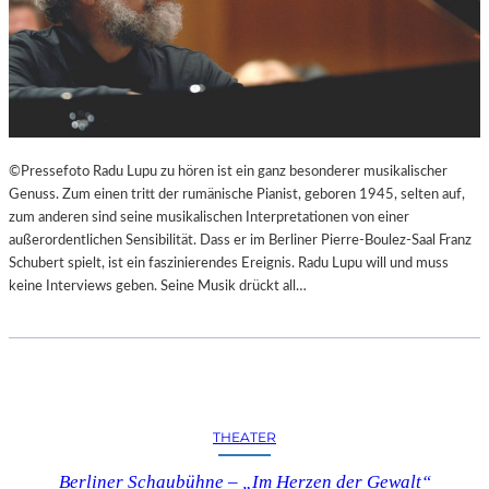
A
M
I
N
S
Z
E
N
©Pressefoto Radu Lupu zu hören ist ein ganz besonderer musikalischer
I
Genuss. Zum einen tritt der rumänische Pianist, geboren 1945, selten auf,
E
zum anderen sind seine musikalischen Interpretationen von einer
R
außerordentlichen Sensibilität. Dass er im Berliner Pierre-Boulez-Saal Franz
T
Schubert spielt, ist ein faszinierendes Ereignis. Radu Lupu will und muss
A
keine Interviews geben. Seine Musik drückt all…
N
D
E
R
S
T
THEATER
A
A
Berliner Schaubühne – „Im Herzen der Gewalt“