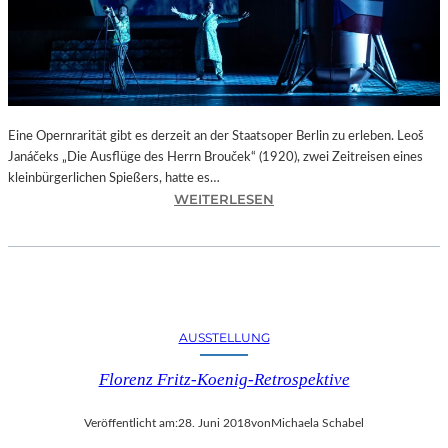
“
D
E
R
B
E
R
Eine Opernrarität gibt es derzeit an der Staatsoper Berlin zu erleben. Leoš
L
Janáčeks „Die Ausflüge des Herrn Brouček“ (1920), zwei Zeitreisen eines
I
kleinbürgerlichen Spießers, hatte es…
N
:
WEITERLESEN
E
B
R
E
F
R
E
L
S
I
T
N
AUSSTELLUNG
S
–
P
L
Florenz Fritz-Koenig-Retrospektive
I
E
E
O
L
Veröffentlicht am:
28. Juni 2018
von
Michaela Schabel
Š
E