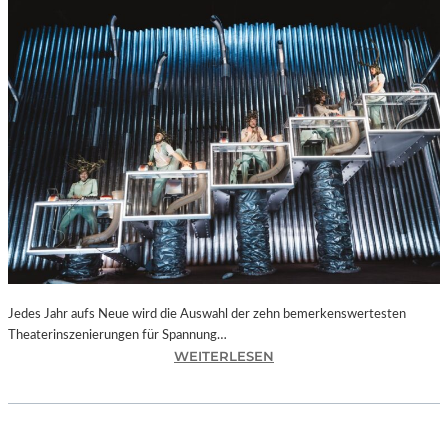
Jedes Jahr aufs Neue wird die Auswahl der zehn bemerkenswertesten
Theaterinszenierungen für Spannung…
:
WEITERLESEN
B
E
R
L