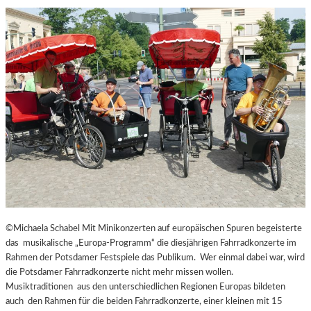
R
Ü
H
L
I
N
G
A
U
S
G
E
S
P
R
O
©Michaela Schabel Mit Minikonzerten auf europäischen Spuren begeisterte
C
das musikalische „Europa-Programm“ die diesjährigen Fahrradkonzerte im
H
Rahmen der Potsdamer Festspiele das Publikum. Wer einmal dabei war, wird
E
die Potsdamer Fahrradkonzerte nicht mehr missen wollen.
N
Musiktraditionen aus den unterschiedlichen Regionen Europas bildeten
I
auch den Rahmen für die beiden Fahrradkonzerte, einer kleinen mit 15
N