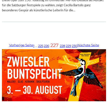
Diese Oper zum 150. Todestag im Umfeld der Me-Too-Debatte als Auftakt
für die Salzburger Festspiele zu wählen, zeigt Cecilia Bartolis ganz
besonderes Gespür als künstlerische Leiterin für die…
227
Vorherige Seite
Nächste Seite
1
…
225
226
228
229
230