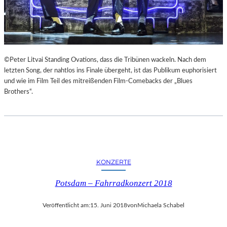
E
Z
U
M
M
O
©Peter Litvai Standing Ovations, dass die Tribünen wackeln. Nach dem
N
letzten Song, der nahtlos ins Finale übergeht, ist das Publikum euphorisiert
D
und wie im Film Teil des mitreißenden Film-Comebacks der „Blues
U
Brothers“.
N
D
Z
U
M
P
KONZERTE
R
A
Potsdam – Fahrradkonzert 2018
G
E
Veröffentlicht am:
15. Juni 2018
von
Michaela Schabel
R
F