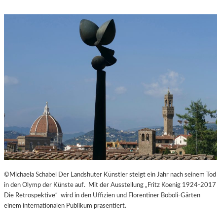
J
A
N
Á
Č
E
K
S
„
D
I
E
A
U
S
F
L
©Michaela Schabel Der Landshuter Künstler steigt ein Jahr nach seinem Tod
Ü
in den Olymp der Künste auf. Mit der Ausstellung „Fritz Koenig 1924-2017
G
Die Retrospektive“ wird in den Uffizien und Florentiner Boboli-Gärten
E
einem internationalen Publikum präsentiert.
D
E