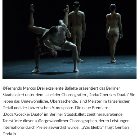
©Fernando Marcos Drei exzellente Ballette präsentiert das Berliner
Staatsballett unter dem Label der Choreografen „Doda/Goercke/Duato“ Sie
lieben das Ungewöhnliche, Überraschende, sind Meister im tänzerischen
Detail und der tänzerischen Atmosphäre. Die neue Premiere
„Doda/Goecke/Duato“ im Berliner Staatsballett zeigt herausragende
Tanzstücke dieser außergewöhnlicher Choreographen, deren Leistungen
international durch Preise gewürdigt wurde. „Was bleibt?“ fragt Gentian
Doda in…