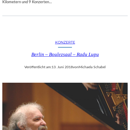
Kilometern und 9 Konzerten…
S
P
I
R
I
E
R
KONZERTE
T
U
Berlin – Boulezsaal – Radu Lupu
N
D
Veröffentlicht am:
13. Juni 2018
von
Michaela Schabel
U
N
T
E
R
H
A
L
T
S