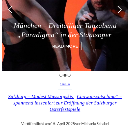
ünchen – Dreiteiliger Tanzabend
„Paradigma“ in der Staatsoper
READ MORE
OPER
Salzburg – Modest Mussorgskis „Chowanschtschina“ –
spannend inszeniert zur Eröffnung der Salzburger
Osterfestspiele
Veröffentlicht am:
15. April 2025
von
Michaela Schabel