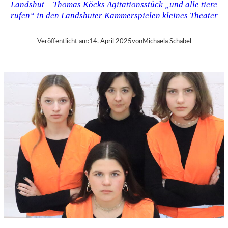
Landshut – Thomas Köcks Agitationsstück „und alle tiere
–
rufen“ in den Landshuter Kammerspielen kleines Theater
M
O
D
Veröffentlicht am:
14. April 2025
von
Michaela Schabel
E
S
T
M
U
S
S
O
R
G
S
K
I
S
„
C
H