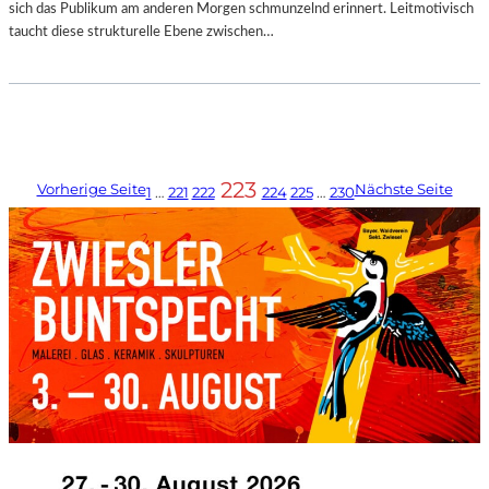
sich das Publikum am anderen Morgen schmunzelnd erinnert. Leitmotivisch
taucht diese strukturelle Ebene zwischen…
223
Vorherige Seite
Nächste Seite
1
…
221
222
224
225
…
230