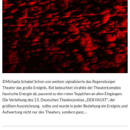
©Michaela Schabel Schon von weitem signalisierte das Regensburger
Theater das große Ereignis. Rot beleuchtet strahlte der Theaterkomplex
faustsche Energie ab, passend zu den roten Teppichen an allen Eingängen.
Die Verleihung des 13. Deutschen Theaterpreises „DER FAUST“, der
größten Auszeichnung, sollte und wurde in jeder Beziehung ein Ereignis und
Aufwertung nicht nur des Theaters, sondern ganz…