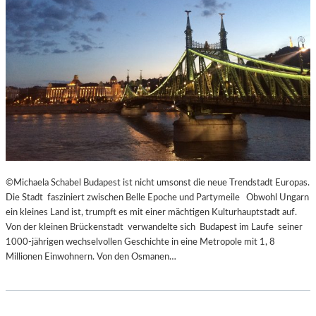
E
C
N
K
D
S
I
A
N
G
S
I
Z
T
E
A
N
T
I
I
E
O
R
N
T
S
©Michaela Schabel Budapest ist nicht umsonst die neue Trendstadt Europas.
Z
S
Die Stadt fasziniert zwischen Belle Epoche und Partymeile Obwohl Ungarn
U
T
ein kleines Land ist, trumpft es mit einer mächtigen Kulturhauptstadt auf.
R
Ü
Von der kleinen Brückenstadt verwandelte sich Budapest im Laufe seiner
E
C
1000-jährigen wechselvollen Geschichte in eine Metropole mit 1, 8
R
K
Millionen Einwohnern. Von den Osmanen…
Ö
„
F
U
F
N
N
D