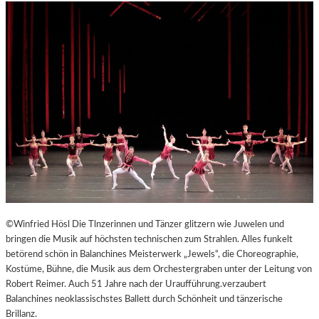
©Winfried Hösl Die Tlnzerinnen und Tänzer glitzern wie Juwelen und
bringen die Musik auf höchsten technischen zum Strahlen. Alles funkelt
betörend schön in Balanchines Meisterwerk „Jewels“, die Choreographie,
Kostüme, Bühne, die Musik aus dem Orchestergraben unter der Leitung von
Robert Reimer. Auch 51 Jahre nach der Uraufführung.verzaubert
Balanchines neoklassischstes Ballett durch Schönheit und tänzerische
Brillanz.