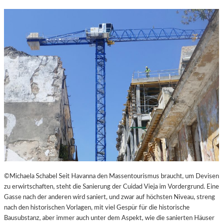
N
K
L
E
I
N
E
S
T
H
E
A
T
E
R
©Michaela Schabel Seit Havanna den Massentourismus braucht, um Devisen
zu erwirtschaften, steht die Sanierung der Cuidad Vieja im Vordergrund. Eine
Gasse nach der anderen wird saniert, und zwar auf höchsten Niveau, streng
nach den historischen Vorlagen, mit viel Gespür für die historische
Bausubstanz, aber immer auch unter dem Aspekt, wie die sanierten Häuser