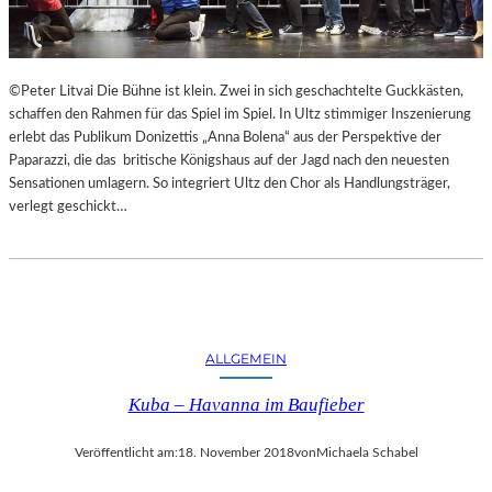
F
A
E
N
S
D
T
S
©Peter Litvai Die Bühne ist klein. Zwei in sich geschachtelte Guckkästen,
S
H
schaffen den Rahmen für das Spiel im Spiel. In Ultz stimmiger Inszenierung
P
U
erlebt das Publikum Donizettis „Anna Bolena“ aus der Perspektive der
I
T
Paparazzi, die das britische Königshaus auf der Jagd nach den neuesten
E
E
Sensationen umlagern. So integriert Ultz den Chor als Handlungsträger,
L
R
verlegt geschickt…
E
K
A
M
M
E
R
S
ALLGEMEIN
P
Kuba – Havanna im Baufieber
I
E
L
Veröffentlicht am:
18. November 2018
von
Michaela Schabel
E