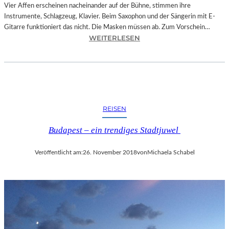
O
Vier Affen erscheinen nacheinander auf der Bühne, stimmen ihre
W
Instrumente, Schlagzeug, Klavier. Beim Saxophon und der Sängerin mit E-
A
Gitarre funktioniert das nicht. Die Masken müssen ab. Zum Vorschein…
N
:
WEITERLESEN
S
L
C
A
H
N
T
D
S
S
C
H
REISEN
H
U
I
T
Budapest – ein trendiges Stadtjuwel
N
–
A
T
Veröffentlicht am:
26. November 2018
von
Michaela Schabel
“
H
–
O
S
M
P
A
A
S
N
K
N
Ö