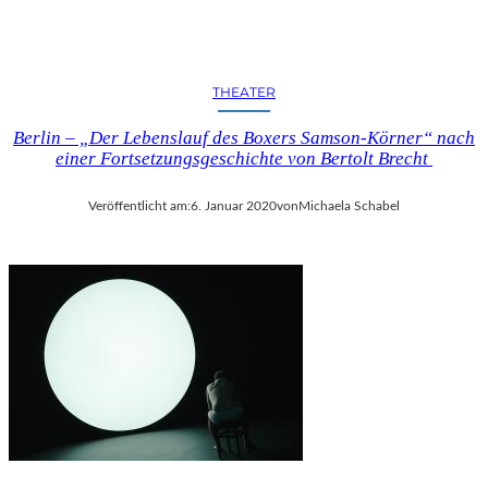
T
Z
E
A
THEATER
U
F
Berlin – „Der Lebenslauf des Boxers Samson-Körner“ nach
D
einer Fortsetzungsgeschichte von Bertolt Brecht
E
M
Veröffentlicht am:
6. Januar 2020
von
Michaela Schabel
H
E
I
SS
E
N
B
L
E
C
H
D