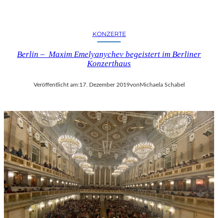
KONZERTE
Berlin – Maxim Emelyanychev begeistert im Berliner
Konzerthaus
Veröffentlicht am:
17. Dezember 2019
von
Michaela Schabel