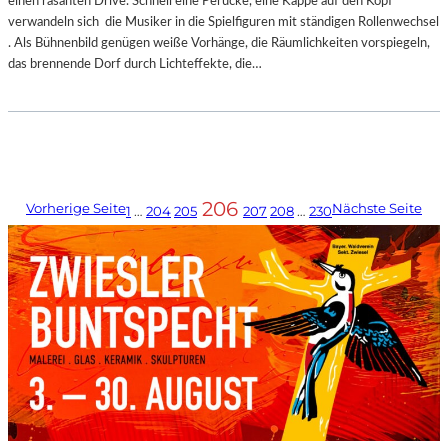
einen rasanten Drive. Schnell eine Perücke, eine Kappe auf den Kopf
verwandeln sich die Musiker in die Spielfiguren mit ständigen Rollenwechsel
. Als Bühnenbild genügen weiße Vorhänge, die Räumlichkeiten vorspiegeln,
das brennende Dorf durch Lichteffekte, die…
206
Vorherige Seite
Nächste Seite
1
…
204
205
207
208
…
230