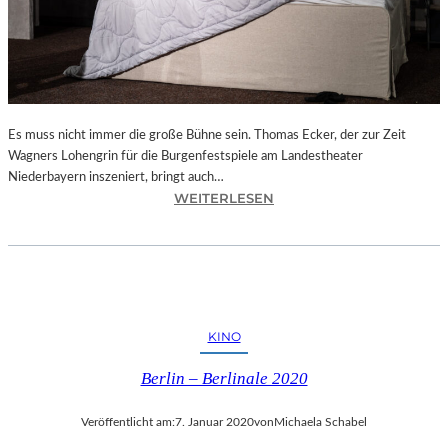
„
L
É
L
É
“
I
Es muss nicht immer die große Bühne sein. Thomas Ecker, der zur Zeit
N
Wagners Lohengrin für die Burgenfestspiele am Landestheater
D
Niederbayern inszeniert, bringt auch…
E
:
WEITERLESEN
N
L
K
A
A
N
M
D
M
S
E
H
KINO
R
U
S
T
Berlin – Berlinale 2020
P
–
I
T
Veröffentlicht am:
7. Januar 2020
von
Michaela Schabel
E
E
L