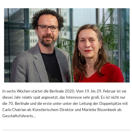
N
E
N
N
E
L
S
A
S
N
E
D
E
S
W
H
I
U
L
T
L
I
A
M
S
In sechs Wochen startet die Berlinale 2020. Vom 19. bis 29. Februar ist sie
‘
dieses Jahr relativ spät angesetzt, das Interesse sehr groß. Es ist nicht nur
„
die 70. Berlinale und die erste unter unter der Leitung der Doppelspitze mit
D
Carlo Chatrian als Künstlerischem Direktor und Mariette Rissenbeek als
I
Geschäftsführerin…
E
K
A