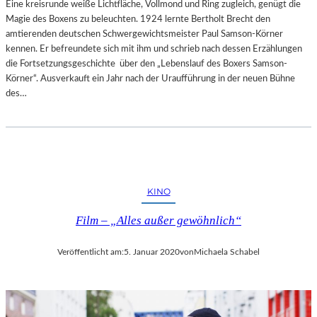
Eine kreisrunde weiße Lichtfläche, Vollmond und Ring zugleich, genügt die
A
Magie des Boxens zu beleuchten. 1924 lernte Bertholt Brecht den
C
amtierenden deutschen Schwergewichtsmeister Paul Samson-Körner
H
kennen. Er befreundete sich mit ihm und schrieb nach dessen Erzählungen
“
die Fortsetzungsgeschichte über den „Lebenslauf des Boxers Samson-
A
Körner“. Ausverkauft ein Jahr nach der Uraufführung in der neuen Bühne
U
des…
F
D
E
R
B
Ü
H
KINO
N
E
Film – „Alles außer gewöhnlich“
L
I
Veröffentlicht am:
5. Januar 2020
von
Michaela Schabel
N
K
S
D