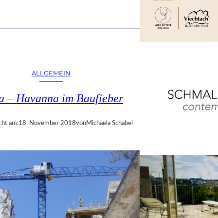
ALLGEMEIN
a – Havanna im Baufieber
cht am:
18. November 2018
von
Michaela Schabel