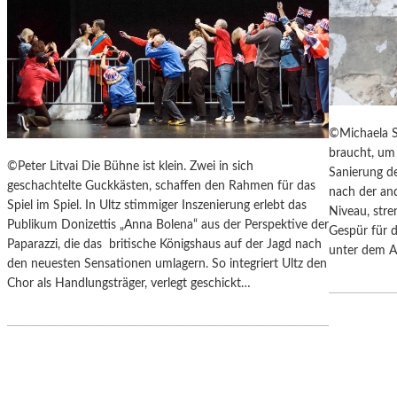
Y
“
S
I
„
N
F
D
A
E
H
N
R
L
©Michaela S
E
A
braucht, um 
N
N
©Peter Litvai Die Bühne ist klein. Zwei in sich
Sanierung de
H
D
geschachtelte Guckkästen, schaffen den Rahmen für das
nach der an
E
S
Spiel im Spiel. In Ultz stimmiger Inszenierung erlebt das
Niveau, stre
I
H
Publikum Donizettis „Anna Bolena“ aus der Perspektive der
Gespür für d
T
U
Paparazzi, die das britische Königshaus auf der Jagd nach
unter dem A
4
T
den neuesten Sensationen umlagern. So integriert Ultz den
5
E
Chor als Handlungsträger, verlegt geschickt…
1
R
“
K
–
A
M
M
I
M
T
E