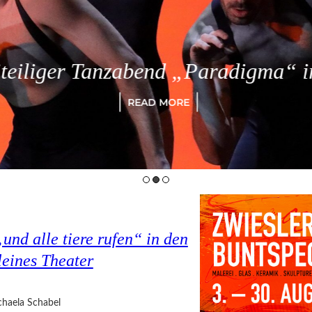
eiliger Tanzabend „Paradigma“ in
READ MORE
nd alle tiere rufen“ in den
eines Theater
haela Schabel