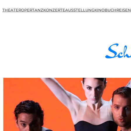
THEATER
OPER
TANZ
KONZERTE
AUSSTELLUNG
KINO
BUCH
REISEN