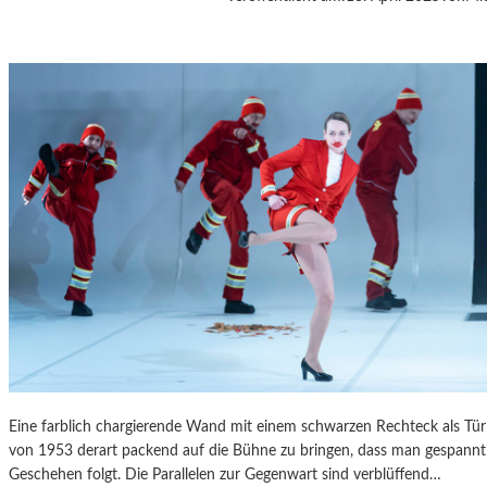
A
S
K
Ö
C
K
S
A
G
I
T
A
T
I
O
N
S
S
Eine farblich chargierende Wand mit einem schwarzen Rechteck als T
T
von 1953 derart packend auf die Bühne zu bringen, dass man gespannt 
Ü
Geschehen folgt. Die Parallelen zur Gegenwart sind verblüffend…