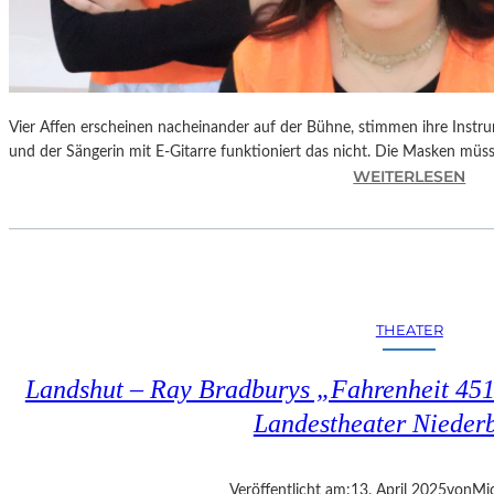
Vier Affen erscheinen nacheinander auf der Bühne, stimmen ihre Instr
und der Sängerin mit E-Gitarre funktioniert das nicht. Die Masken mü
:
WEITERLESEN
L
A
N
D
S
H
THEATER
U
T
Landshut – Ray Bradburys „Fahrenheit 451“
–
T
Landestheater Nieder
H
O
M
Veröffentlicht am:
13. April 2025
von
Mic