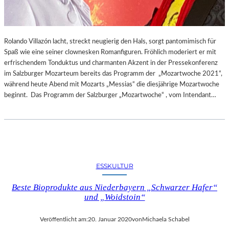
Rolando Villazón lacht, streckt neugierig den Hals, sorgt pantomimisch für
Spaß wie eine seiner clownesken Romanfiguren. Fröhlich moderiert er mit
erfrischendem Tonduktus und charmanten Akzent in der Pressekonferenz
im Salzburger Mozarteum bereits das Programm der „Mozartwoche 2021“,
während heute Abend mit Mozarts „Messias“ die diesjährige Mozartwoche
beginnt. Das Programm der Salzburger „Mozartwoche“ , vom Intendant…
ESSKULTUR
Beste Bioprodukte aus Niederbayern „Schwarzer Hafer“
und „Woidstoin“
Veröffentlicht am:
20. Januar 2020
von
Michaela Schabel