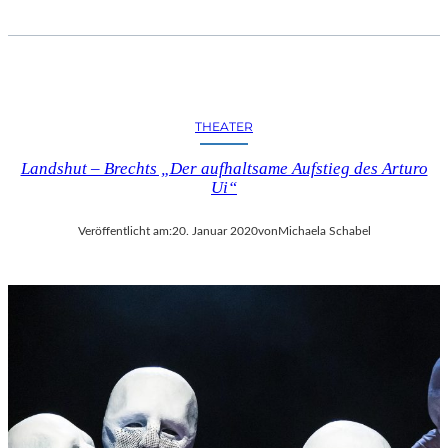
THEATER
Landshut – Brechts „Der aufhaltsame Aufstieg des Arturo
Ui“
Veröffentlicht am:
20. Januar 2020
von
Michaela Schabel