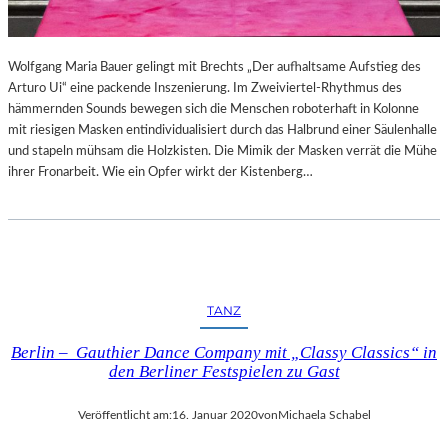
Wolfgang Maria Bauer gelingt mit Brechts „Der aufhaltsame Aufstieg des
Arturo Ui“ eine packende Inszenierung. Im Zweiviertel-Rhythmus des
hämmernden Sounds bewegen sich die Menschen roboterhaft in Kolonne
mit riesigen Masken entindividualisiert durch das Halbrund einer Säulenhalle
und stapeln mühsam die Holzkisten. Die Mimik der Masken verrät die Mühe
ihrer Fronarbeit. Wie ein Opfer wirkt der Kistenberg…
TANZ
Berlin – Gauthier Dance Company mit „Classy Classics“ in
den Berliner Festspielen zu Gast
Veröffentlicht am:
16. Januar 2020
von
Michaela Schabel