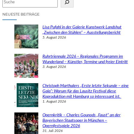
u
c
NEUESTE BEITRÄGE
h
e
Lisa Pufahl in der Galerie Kunstwerk Landshut
n
„Zwischen den Stühlen“ – Ausstellungsbericht
5. August 2026
Ruhrtriennale 2026 – Regionales Programm im
Wunderland – Künstler, Termine und freier Eintritt
3. August 2026
Christoph Marthalers „Erste letzte Sekunde – eine
Gala“: Warum für das Lausitz Festival diese
Koproduktion mit Hamburg so interessant ist.
1. August 2026
Opernkritik – Charles Gounods „Faust“ an der
Bayerischen Staatsoper in München –
Opernfestspiele 2026
31. Juli 2026