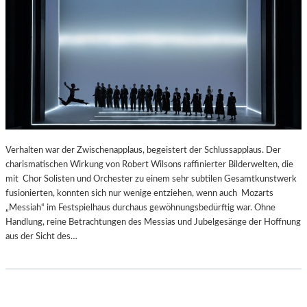
N
R
A
M
E
S
H
S
„
L
É
Verhalten war der Zwischenapplaus, begeistert der Schlussapplaus. Der
L
charismatischen Wirkung von Robert Wilsons raffinierter Bilderwelten, die
É
mit Chor Solisten und Orchester zu einem sehr subtilen Gesamtkunstwerk
“
fusionierten, konnten sich nur wenige entziehen, wenn auch Mozarts
I
„Messiah“ im Festspielhaus durchaus gewöhnungsbedürftig war. Ohne
N
Handlung, reine Betrachtungen des Messias und Jubelgesänge der Hoffnung
D
aus der Sicht des…
E
N
K
A
M