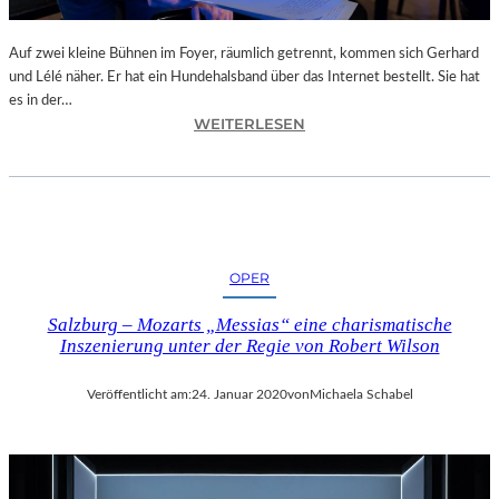
N
D
E
Auf zwei kleine Bühnen im Foyer, räumlich getrennt, kommen sich Gerhard
S
und Lélé näher. Er hat ein Hundehalsband über das Internet bestellt. Sie hat
T
es in der…
H
:
WEITERLESEN
E
L
A
A
T
N
E
D
R
S
N
H
OPER
I
U
E
T
Salzburg – Mozarts „Messias“ eine charismatische
D
–
Inszenierung unter der Regie von Robert Wilson
E
S
R
A
Veröffentlicht am:
24. Januar 2020
von
Michaela Schabel
B
T
A
H
Y
Y
E
A
R
N