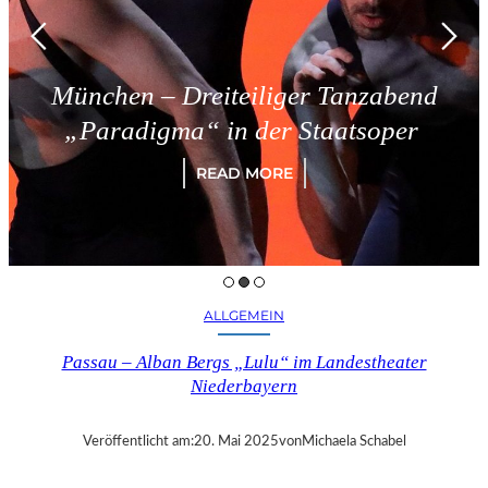
– Dreiteiliger Tanzabend
Tries
igma“ in der Staatsoper
READ MORE
ALLGEMEIN
Passau – Alban Bergs „Lulu“ im Landestheater
Niederbayern
Veröffentlicht am:
20. Mai 2025
von
Michaela Schabel