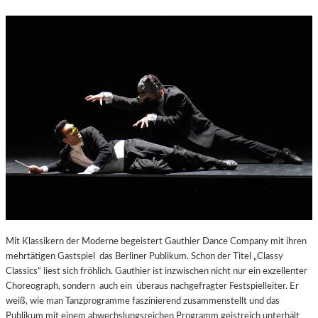
Mit Klassikern der Moderne begeistert Gauthier Dance Company mit ihren
mehrtätigen Gastspiel das Berliner Publikum. Schon der Titel „Classy
Classics“ liest sich fröhlich. Gauthier ist inzwischen nicht nur ein exzellenter
Choreograph, sondern auch ein überaus nachgefragter Festspielleiter. Er
weiß, wie man Tanzprogramme faszinierend zusammenstellt und das
Publikum mit einem abwechslungsreichen Programm geistreich unterhält