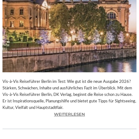
R
N
M
E
L
H
U
S
„
L
O
S
T
Vis-à-Vis Reiseführer Berlin im Test: Wie gut ist die neue Ausgabe 2026?
I
Stärken, Schwächen, Inhalte und ausführliches Fazit im Überblick. Mit dem
N
Vis-à-Vis Reiseführer Berlin, DK Verlag, beginnt die Reise schon zu Hause.
F
Er ist Inspirationsquelle, Planungshilfe und bietet gute Tipps für Sightseeing,
I
Kultur, Vielfalt und Hauptstadtflair.
N
:
WEITERLESEN
I
M
T
I
Y
T
“