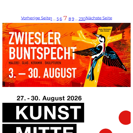
7
Vorherige Seite
Nächste Seite
1
…
5
6
8
9
…
230