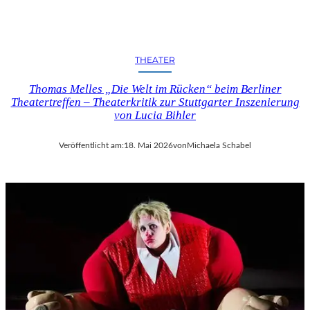
E
E
R
S
?
S
O
THEATER
M
M
Thomas Melles „Die Welt im Rücken“ beim Berliner
E
Theatertreffen – Theaterkritik zur Stuttgarter Inszenierung
R
von Lucia Bihler
S
Veröffentlicht am:
18. Mai 2026
von
Michaela Schabel