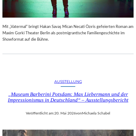
Z
R
Ä
L
H
I
L
N
Mit „Vatermal“ bringt Hakan Savaş Mican Necati Özıris gefeierten Roman am
T
E
Maxim Gorki Theater Berlin als postmigrantische Familiengeschichte im
Z
N
Showformat auf die Bühne.
U
T
D
D
E
E
N
C
U
K
N
E
G
AUSSTELLUNG
N
E
–
W
„Museum Barberini Potsdam: Max Liebermann und der
W
Ö
Impressionismus in Deutschland“ – Ausstellungsbericht
A
H
S
N
B
Veröffentlicht am:
20. Mai 2026
von
Michaela Schabel
L
I
I
E
C
T