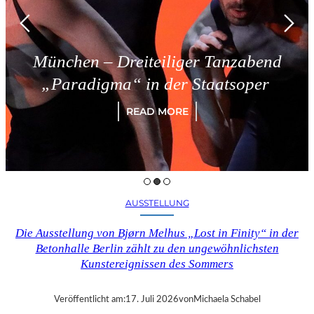
nchen – Dreiteiliger Tanzabend
Paradigma“ in der Staatsoper
READ MORE
AUSSTELLUNG
Die Ausstellung von Bjørn Melhus „Lost in Finity“ in der
Betonhalle Berlin zählt zu den ungewöhnlichsten
Kunstereignissen des Sommers
Veröffentlicht am:
17. Juli 2026
von
Michaela Schabel