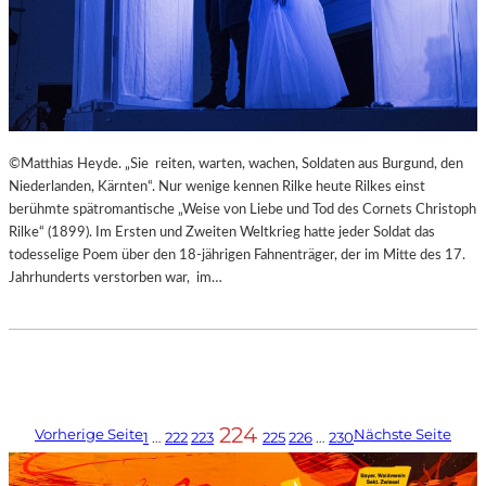
©Matthias Heyde. „Sie reiten, warten, wachen, Soldaten aus Burgund, den
Niederlanden, Kärnten“. Nur wenige kennen Rilke heute Rilkes einst
berühmte spätromantische „Weise von Liebe und Tod des Cornets Christoph
Rilke“ (1899). Im Ersten und Zweiten Weltkrieg hatte jeder Soldat das
todesselige Poem über den 18-jährigen Fahnenträger, der im Mitte des 17.
Jahrhunderts verstorben war, im…
224
Vorherige Seite
Nächste Seite
1
…
222
223
225
226
…
230