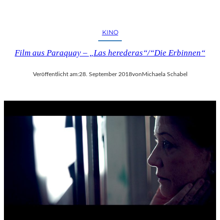
KINO
Film aus Paraquay – „Las herederas“/“Die Erbinnen“
Veröffentlicht am:
28. September 2018
von
Michaela Schabel