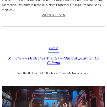
Probleme mit der Wirbelsäule haben inzwischen auch schon sehr viele junge
D
Menschen. Das müsste nicht sein. Nach Professor Dr. Ingo Proböse ist es
O
möglich…
K
:
WEITERLESEN
U
I
M
N
E
G
N
O
T
F
A
R
T
OPER
O
I
B
O
München – Deutsches Theater – Musical „Carmen La
Ö
N
Cubana
S
„
E
I
Veröffentlicht am:
21. Oktober 2018
von
Michaela Schabel
„
C
B
E
A
A
N
G
D
E
S
D
C
“