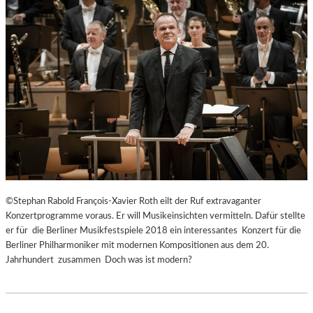
©Stephan Rabold François-Xavier Roth eilt der Ruf extravaganter
Konzertprogramme voraus. Er will Musikeinsichten vermitteln. Dafür stellte
er für die Berliner Musikfestspiele 2018 ein interessantes Konzert für die
Berliner Philharmoniker mit modernen Kompositionen aus dem 20.
Jahrhundert zusammen Doch was ist modern?