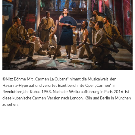
H
Ü
E
B
I
E
B
R
E
E
N
I
A
S
K
P
U
R
T
I
-
N
T
Z
©Nitz Böhme Mit „Carmen La Cubana“ nimmt die Musicalwelt den
R
E
Havanna-Hype auf und verortet Bizet berühmte Oper „Carmen“ im
A
S
Revolutionsjahr Kubas 1953. Nach der Welturaufführung in Paris 2016 ist
I
S
diese kubanische Carmen-Version nach London, Köln und Berlin in München
N
I
zu sehen.
I
N
N
N
G
E
“
N
–
I