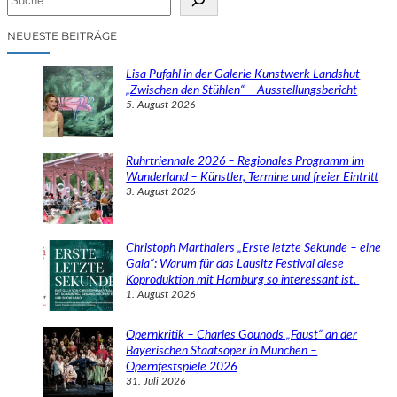
u
c
NEUESTE BEITRÄGE
h
e
Lisa Pufahl in der Galerie Kunstwerk Landshut
n
„Zwischen den Stühlen“ – Ausstellungsbericht
5. August 2026
Ruhrtriennale 2026 – Regionales Programm im
Wunderland – Künstler, Termine und freier Eintritt
3. August 2026
Christoph Marthalers „Erste letzte Sekunde – eine
Gala“: Warum für das Lausitz Festival diese
Koproduktion mit Hamburg so interessant ist.
1. August 2026
Opernkritik – Charles Gounods „Faust“ an der
Bayerischen Staatsoper in München –
Opernfestspiele 2026
31. Juli 2026