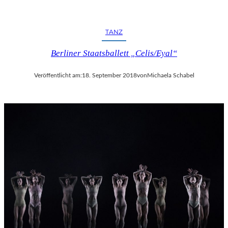
TANZ
Berliner Staatsballett „Celis/Eyal“
Veröffentlicht am:
18. September 2018
von
Michaela Schabel