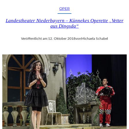
OPER
Landestheater Niederbayern – Künnekes Operette „Vetter
aus Dingsda“
Veröffentlicht am:
12. Oktober 2018
von
Michaela Schabel