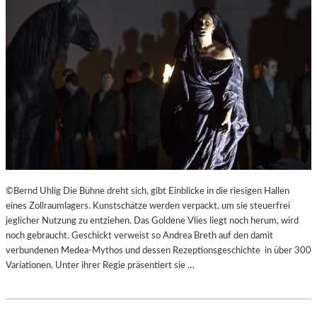
©Bernd Uhlig Die Bühne dreht sich, gibt Einblicke in die riesigen Hallen
eines Zollraumlagers. Kunstschätze werden verpackt, um sie steuerfrei
jeglicher Nutzung zu entziehen. Das Goldene Vlies liegt noch herum, wird
noch gebraucht. Geschickt verweist so Andrea Breth auf den damit
verbundenen Medea-Mythos und dessen Rezeptionsgeschichte in über 300
Variationen. Unter ihrer Regie präsentiert sie …