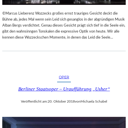
L
S
©Marcus Lieberenz Wozzecks großes ernst trauriges Gesicht deckt die
Ä
Bühne ab, jedes Mal wenn sein Leid sich gesanglos in der abgründigen Musik
U
Alban Bergs verdichtet. Genau dieses Gesicht prägt sich tief in die Seele ein,
L
gibt den wahnsinngen Tonskalen die expressive Optik von heute. Wir alle
E
kennen diese Wozzeckschen Momente, in denen das Leid die Seele…
N
T
R
A
I
N
OPER
I
N
Berliner Staatsoper – Uraufführung „Usher“
G
Veröffentlicht am:
20. Oktober 2018
von
Michaela Schabel