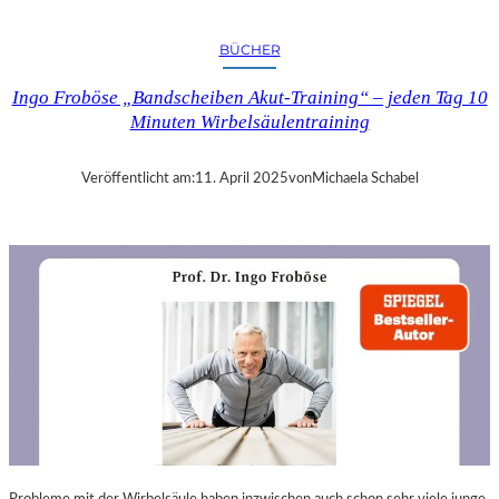
A
N
BÜCHER
D
R
Ingo Froböse „Bandscheiben Akut-Training“ – jeden Tag 10
A
Minuten Wirbelsäulentraining
S
E
L
Veröffentlicht am:
11. April 2025
von
Michaela Schabel
L
S
E
I
N
F
Ü
H
L
S
A
M
E