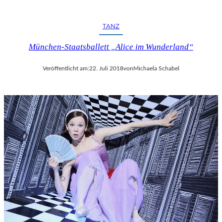
R
F
E
TANZ
S
T
München-Staatsballett „Alice im Wunderland“
S
P
Veröffentlicht am:
22. Juli 2018
von
Michaela Schabel
I
E
L
E