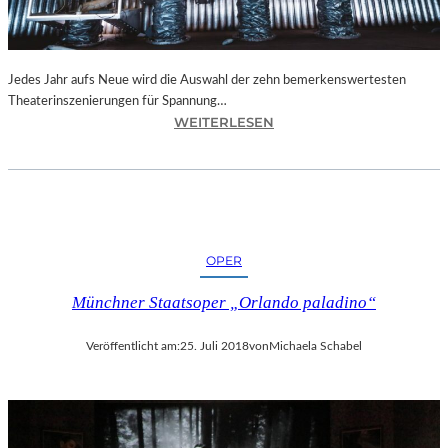
N
I
C
H
Jedes Jahr aufs Neue wird die Auswahl der zehn bemerkenswertesten
T
Theaterinszenierungen für Spannung…
W
:
WEITERLESEN
E
B
R
E
D
R
E
L
N
I
“
N
OPER
–
„
Münchner Staatsoper „Orlando paladino“
6
2
Veröffentlicht am:
25. Juli 2018
von
Michaela Schabel
.
T
H
E
A