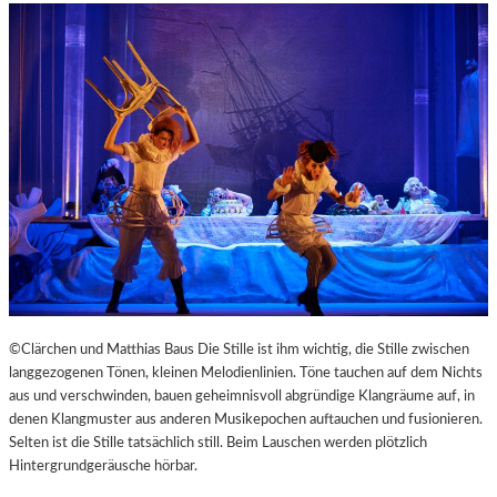
©Clärchen und Matthias Baus Die Stille ist ihm wichtig, die Stille zwischen
langgezogenen Tönen, kleinen Melodienlinien. Töne tauchen auf dem Nichts
aus und verschwinden, bauen geheimnisvoll abgründige Klangräume auf, in
denen Klangmuster aus anderen Musikepochen auftauchen und fusionieren.
Selten ist die Stille tatsächlich still. Beim Lauschen werden plötzlich
Hintergrundgeräusche hörbar.