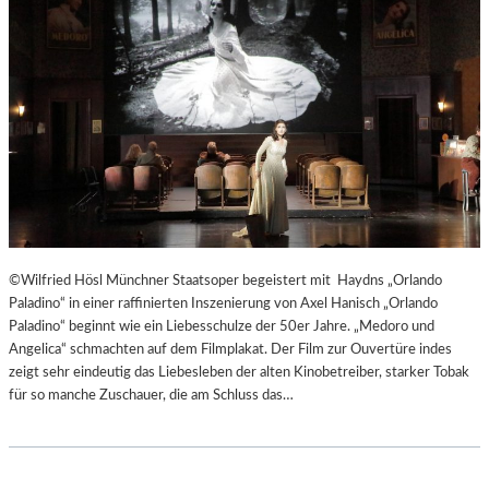
T
E
R
T
R
E
F
F
E
N
“
D
©Wilfried Hösl Münchner Staatsoper begeistert mit Haydns „Orlando
E
Paladino“ in einer raffinierten Inszenierung von Axel Hanisch „Orlando
R
Paladino“ beginnt wie ein Liebesschulze der 50er Jahre. „Medoro und
B
Angelica“ schmachten auf dem Filmplakat. Der Film zur Ouvertüre indes
E
zeigt sehr eindeutig das Liebesleben der alten Kinobetreiber, starker Tobak
R
für so manche Zuschauer, die am Schluss das…
L
I
N
E