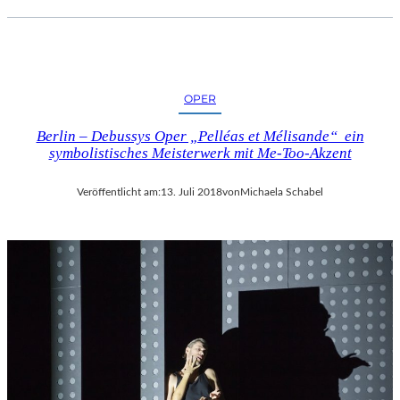
OPER
Berlin – Debussys Oper „Pelléas et Mélisande“ ein
symbolistisches Meisterwerk mit Me-Too-Akzent
Veröffentlicht am:
13. Juli 2018
von
Michaela Schabel