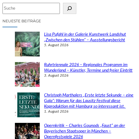
S
u
c
NEUESTE BEITRÄGE
h
e
Lisa Pufahl in der Galerie Kunstwerk Landshut
n
„Zwischen den Stühlen“ – Ausstellungsbericht
5. August 2026
Ruhrtriennale 2026 – Regionales Programm im
Wunderland – Künstler, Termine und freier Eintritt
3. August 2026
Christoph Marthalers „Erste letzte Sekunde – eine
Gala“: Warum für das Lausitz Festival diese
Koproduktion mit Hamburg so interessant ist.
1. August 2026
Opernkritik – Charles Gounods „Faust“ an der
Bayerischen Staatsoper in München –
Opernfestspiele 2026