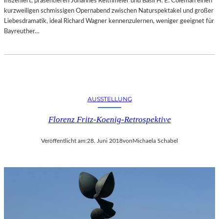
inszeniert, präsentieren Johannes Reithmeier und Basil H. E. Coleman einen
kurzweiligen schmissigen Opernabend zwischen Naturspektakel und großer
Liebesdramatik, ideal Richard Wagner kennenzulernen, weniger geeignet für
Bayreuther…
AUSSTELLUNG
Florenz Fritz-Koenig-Retrospektive
Veröffentlicht am:
28. Juni 2018
von
Michaela Schabel