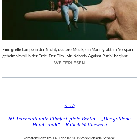
–
F
O
T
O
G
R
Eine grelle Lampe in der Nacht, düstere Musik, ein Mann gräbt im Vorspann
A
geheimnisvoll in der Erde. Der Film „Mr. Nobody Against Putin“ beginnt…
F
:
WEITERLESEN
I
D
E
O
N
K
V
.
O
F
N
E
O
KINO
S
L
T
I
69. Internationale Filmfestspiele Berlin – „Der goldene
M
V
Handschuh“ – Rubrik Wettbewerb
Ü
E
N
R
Veröffentlicht am:
14. Februar 2019
von
Michaela Schabel