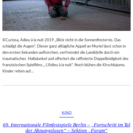
©Curiosa, Adieu à la nuit 2019 „Blick nicht in die Sonnenfinsternis. Das
schädigt die Augen“. Dieser ganz alltägliche Appell an Muriel lässt schon in
den ersten Sekunden aufhorchen, verfremdet die Landidylle durch ein
traumatisches Halbdunkel und offeriert die raffinierte Doppelbödigkeit des
französischen Spielfilms „ L’Adieu à la nuit“. Noch blühen die Kirschbäume,
Kinder reiten auf…
KINO
69. Internationale Filmfestspiele Berlin – „Fortschritt im Tal
der Ahnungslosen“ – Sektion „Forum“