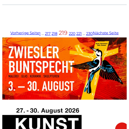
219
Vorherige Seite
Nächste Seite
1
…
217
218
220
221
…
230