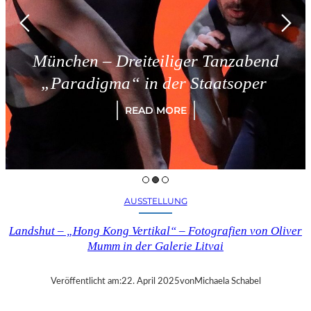
München – Dreiteiliger Tanzabend
„Paradigma“ in der Staatsoper
READ MORE
AUSSTELLUNG
Landshut – „Hong Kong Vertikal“ – Fotografien von Oliver
Mumm in der Galerie Litvai
Veröffentlicht am:
22. April 2025
von
Michaela Schabel