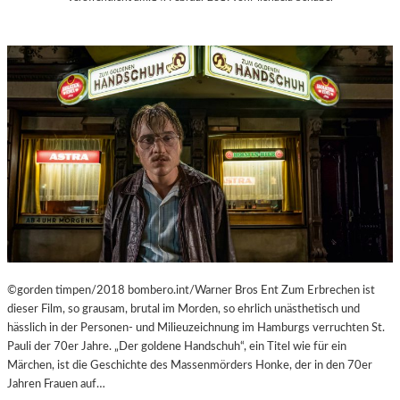
C
M
H
U
E
M
N
M
–
I
„
N
M
D
R
E
.
R
N
G
O
A
B
L
O
E
D
R
Y
I
A
©gorden timpen/2018 bombero.int/Warner Bros Ent Zum Erbrechen ist
E
G
dieser Film, so grausam, brutal im Morden, so ehrlich unästhetisch und
L
A
hässlich in der Personen- und Milieuzeichnung im Hamburgs verruchten St.
I
I
Pauli der 70er Jahre. „Der goldene Handschuh“, ein Titel wie für ein
T
N
Märchen, ist die Geschichte des Massenmörders Honke, der in den 70er
V
S
Jahren Frauen auf…
A
T