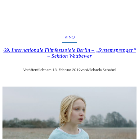
I
P
U
T
I
N
KINO
“
69. Internationale Filmfestspiele Berlin – „Systemsprenger“
– Sektion Wettbewer
Veröffentlicht am:
13. Februar 2019
von
Michaela Schabel