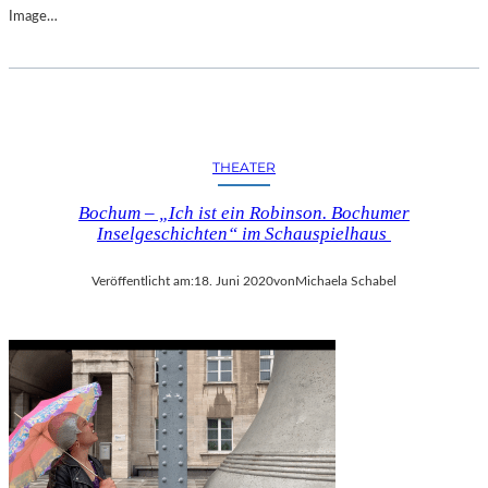
Image…
THEATER
Bochum – „Ich ist ein Robinson. Bochumer
Inselgeschichten“ im Schauspielhaus
Veröffentlicht am:
18. Juni 2020
von
Michaela Schabel