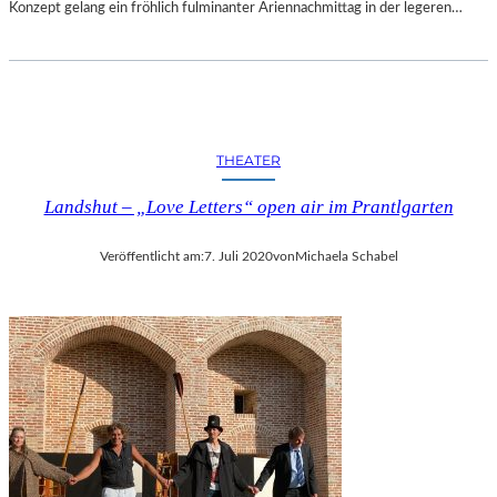
M
Konzept gelang ein fröhlich fulminanter Ariennachmittag in der legeren…
N
I
T
Z
-
Z
THEATER
W
I
Landshut – „Love Letters“ open air im Prantlgarten
C
K
Veröffentlicht am:
7. Juli 2020
von
Michaela Schabel
A
U
2
0
2
5
“
T
E
I
L