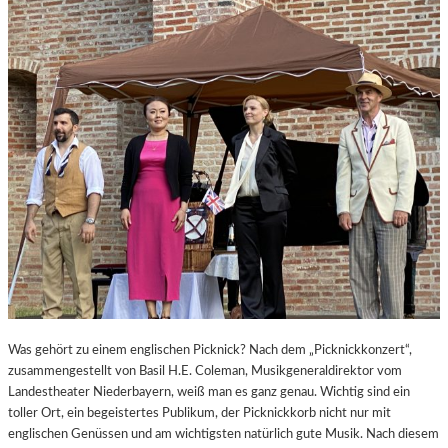
B
A
U
L
I
C
H
E
S
V
O
R
B
I
L
D
–
Was gehört zu einem englischen Picknick? Nach dem „Picknickkonzert“,
„
zusammengestellt von Basil H.E. Coleman, Musikgeneraldirektor vom
C
Landestheater Niederbayern, weiß man es ganz genau. Wichtig sind ein
H
toller Ort, ein begeistertes Publikum, der Picknickkorb nicht nur mit
E
englischen Genüssen und am wichtigsten natürlich gute Musik. Nach diesem