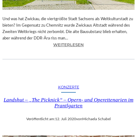
I
T
Z
Und was hat Zwickau, die viertgrößte Stadt Sachsens als Weltkulturstadt zu
-
bieten? Im Gegensatz zu Chemnitz wurde Zwickaus Altstadt während des
Z
Zweiten Weltkriegs nicht zerbombt. Die alte Bausubstanz blieb erhalten,
W
aber während der DDR-Ära riss man…
I
:
WEITERLESEN
C
Z
K
W
A
I
U
C
2
K
0
A
2
KONZERTE
U
5
–
T
Landshut – „The Picknick“ – Opern- und Operettenarien im
S
E
Prantlgarten
T
I
Ä
L
Veröffentlicht am:
12. Juli 2020
von
Michaela Schabel
D
I
T
E