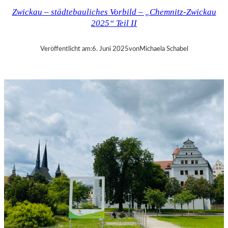
Z
Zwickau – städtebauliches Vorbild – „Chemnitz-Zwickau
–
2025“ Teil II
„
C
–
Veröffentlicht am:
6. Juni 2025
von
Michaela Schabel
T
H
E
U
N
S
E
E
N
“
–
C
H
E
M
N