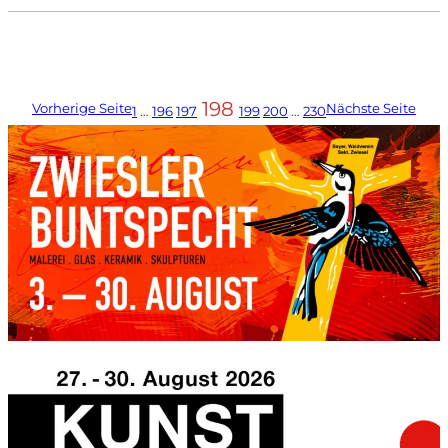
198
Vorherige Seite
Nächste Seite
1
…
196
197
199
200
…
230