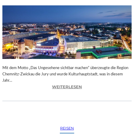
Mit dem Motto „Das Ungesehene sichtbar machen“ überzeugte die Region
Chemnitz-Zwickau die Jury und wurde Kulturhauptstadt, was in diesem
Jahr…
:
WEITERLESEN
C
H
E
M
N
I
REISEN
T