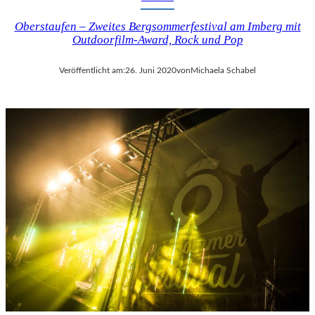
Oberstaufen – Zweites Bergsommerfestival am Imberg mit
Outdoorfilm-Award, Rock und Pop
Veröffentlicht am:
26. Juni 2020
von
Michaela Schabel