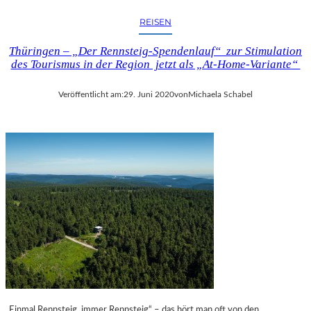
REISEN
Thüringen – „Der Rennsteig-Spendenlauf“ zur Stimulation
des Tourismus in der Region jetzt als „At-Home-Variante“
Veröffentlicht am:
29. Juni 2020
von
Michaela Schabel
„Einmal Rennsteig, immer Rennsteig“ – das hört man oft von den