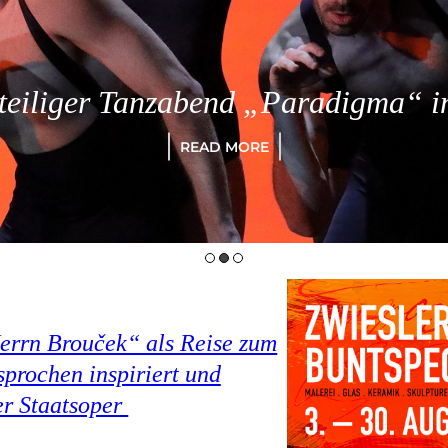
eiliger Tanzabend „Paradigma“ in
READ MORE
Herrn Brouček“ als Reise zum
prochen inspiriert und
er Staatsoper