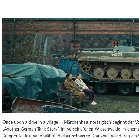
J
A
N
Á
Č
E
K
S
„
D
I
E
A
U
S
F
L
Ü
Once upon a time in a village … Märchenhaft nostalgisch beginnt der V
G
„Another German Tank Story“. Im verschlafenen Wiesenwalde im ehemal
E
Komponist Telemann während einer schweren Krankheit wie durch ein
D