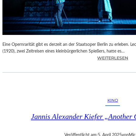
Eine Opernrarität gibt es derzeit an der Staatsoper Berlin zu erleben. 
(1920), zwei Zeitreisen eines kleinbürgerlichen Spießers, hatte es…
:
WEITERLESEN
B
E
R
L
I
N
KINO
–
L
Jannis Alexander Kiefer „Another
E
O
Š
Veröffentlicht am:
5. April 2025
von
Mic