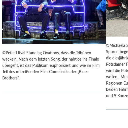
F
I
E
S
R
E
„
Z
A
U
N
M
O
M
T
©Michaela S
O
H
Spuren bege
©Peter Litvai Standing Ovations, dass die Tribünen
N
E
die diesjäh
wackeln. Nach dem letzten Song, der nahtlos ins Finale
D
R
Potsdamer F
übergeht, ist das Publikum euphorisiert und wie im Film
U
G
wird die Po
Teil des mitreißenden Film-Comebacks der „Blues
N
E
wollen. Mus
Brothers“.
D
R
Regionen Eu
Z
M
beiden Fahrr
U
A
und 9 Konz
M
N
P
T
R
A
A
N
G
K