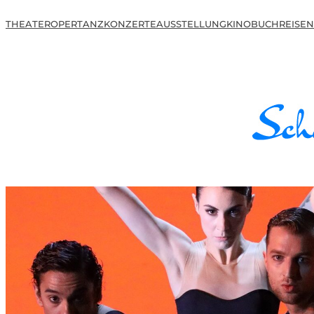
THEATER
OPER
TANZ
KONZERTE
AUSSTELLUNG
KINO
BUCH
REISEN