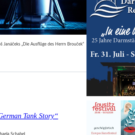
Leoš Janáčeks „Die Ausflüge des Herrn Brouček“
 German Tank Story“
haela Schabel