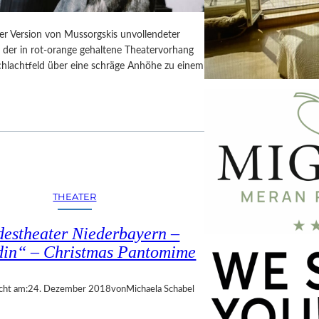
er Version von Mussorgskis unvollendeter
, der in rot-orange gehaltene Theatervorhang
Schlachtfeld über eine schräge Anhöhe zu einem
THEATER
estheater Niederbayern –
din“ – Christmas Pantomime
cht am:
24. Dezember 2018
von
Michaela Schabel