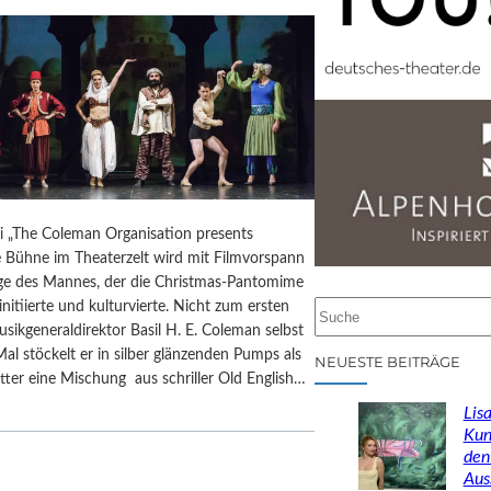
ai „The Coleman Organisation presents
e Bühne im Theaterzelt wird mit Filmvorspann
 des Mannes, der die Christmas-Pantomime
initiierte und kulturvierte. Nicht zum ersten
S
usikgeneraldirektor Basil H. E. Coleman selbst
u
Mal stöckelt er in silber glänzenden Pumps als
c
NEUESTE BEITRÄGE
ter eine Mischung aus schriller Old English…
h
e
Lisa
n
Kun
den
Aus