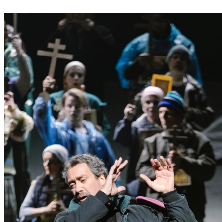
P
Ö
L
T
E
N
–
E
I
N
E
S
T
A
D
T
Z
U
M
E