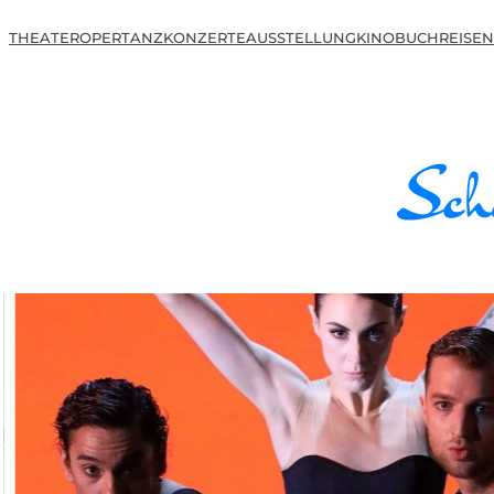
THEATER
OPER
TANZ
KONZERTE
AUSSTELLUNG
KINO
BUCH
REISEN