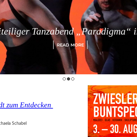
eiliger Tanzabend „Paradigma“ in
READ MORE
tadt zum Entdecken
haela Schabel