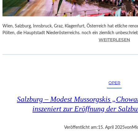
Wien, Salzburg, Innsbruck, Graz, Klagenfurt, Österreich hat etliche reno
Pölten, die Hauptstadt Niederösterreichs. noch ein ziemlich unbeschrie
:
WEITERLESEN
Ö
S
T
E
R
R
OPER
E
I
Salzburg – Modest Mussorgskis „Chowa
C
H
inszeniert zur Eröffnung der Salzbu
–
S
T
Veröffentlicht am:
15. April 2025
von
Mic
.