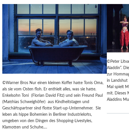
T
M
U
S
S
O
R
G
S
©Peter Litv
K
Aladdin“. Di
I
zur Hommage
S
in Landshut 
„
©Warner Bros Nur einen kleinen Koffer hatte Tonis Oma,
Mal spielt M
C
als sie vom Osten floh. Er enthielt alles, was sie hatte.
mit. Dieses 
H
Enkelsohn Toni (Florian David Fitz) und sein Freund Paul
Aladdins Mut
O
(Matthias Schweighöfer) aus Kindheitstagen und
W
Geschäftspartner sind flotte Start-up-Unternehmer. Sie
A
leben als hippe Bohemien in Berliner Industrielofts,
N
umgeben von den Dingen des Shopping-Livestyles,
S
Klamotten und Schuhe.…