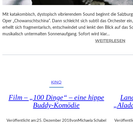
Mit katakombisch, dystopisch vibrierendem Sound beginnt die Salzburg
Oper „Chowanschtschina“. Dann schleicht sich subtil das Orchester ein
erhellt sich fragmentarisch, entschwindet und lenkt den Blick auf das 
musikalisch untermalten Sonnenaufgang. Sofort wird klar…
:
WEITERLESEN
S
A
L
Z
B
U
KINO
R
G
Film – „100 Dinge“ – eine hippe
Land
–
Buddy-Komödie
„Alad
M
O
D
Veröffentlicht am:
25. Dezember 2018
von
Michaela Schabel
Veröffentli
E
S