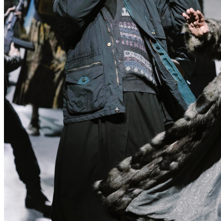
N
T
D
E
C
K
E
N