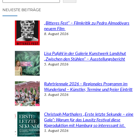
u
c
NEUESTE BEITRÄGE
h
e
„Bitteres Fest“ – Filmkritik zu Pedro Almodóvars
n
neuem Film
8. August 2026
Lisa Pufahl in der Galerie Kunstwerk Landshut
„Zwischen den Stühlen“ – Ausstellungsbericht
5. August 2026
Ruhrtriennale 2026 – Regionales Programm im
Wunderland – Künstler, Termine und freier Eintritt
3. August 2026
Christoph Marthalers „Erste letzte Sekunde – eine
Gala“: Warum für das Lausitz Festival diese
Koproduktion mit Hamburg so interessant ist.
1. August 2026