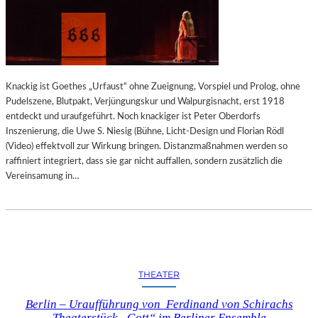
L
T
G
E
S
C
Knackig ist Goethes „Urfaust“ ohne Zueignung, Vorspiel und Prolog, ohne
H
Pudelszene, Blutpakt, Verjüngungskur und Walpurgisnacht, erst 1918
I
entdeckt und uraufgeführt. Noch knackiger ist Peter Oberdorfs
C
Inszenierung, die Uwe S. Niesig (Bühne, Licht-Design und Florian Rödl
H
(Video) effektvoll zur Wirkung bringen. Distanzmaßnahmen werden so
T
raffiniert integriert, dass sie gar nicht auffallen, sondern zusätzlich die
E
Vereinsamung in…
A
N
D
E
R
S
A
THEATER
L
Berlin – Uraufführung von Ferdinand von Schirachs
S
Theaterstück „Gott“ im Berliner Ensemble