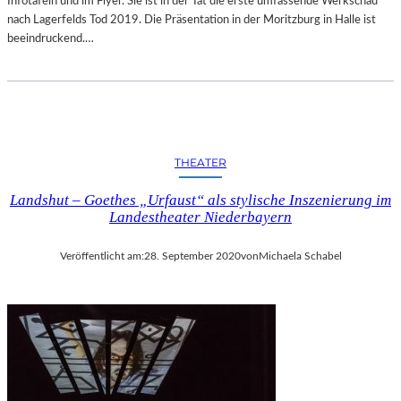
Infotafeln und im Flyer. Sie ist in der Tat die erste umfassende Werkschau
E
nach Lagerfelds Tod 2019. Die Präsentation in der Moritzburg in Halle ist
R
beeindruckend.…
H
E
L
S
I
N
THEATER
K
I
Landshut – Goethes „Urfaust“ als stylische Inszenierung im
-
Landestheater Niederbayern
E
F
F
Veröffentlicht am:
28. September 2020
von
Michaela Schabel
E
K
T
“
–
W
E