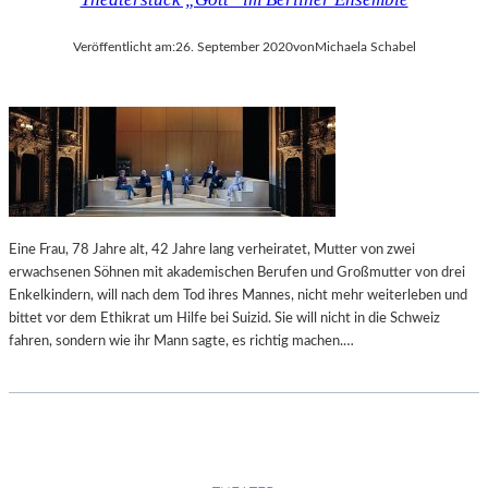
E
R
W
Veröffentlicht am:
26. September 2020
von
Michaela Schabel
A
R
T
E
T
Eine Frau, 78 Jahre alt, 42 Jahre lang verheiratet, Mutter von zwei
erwachsenen Söhnen mit akademischen Berufen und Großmutter von drei
Enkelkindern, will nach dem Tod ihres Mannes, nicht mehr weiterleben und
bittet vor dem Ethikrat um Hilfe bei Suizid. Sie will nicht in die Schweiz
fahren, sondern wie ihr Mann sagte, es richtig machen.…