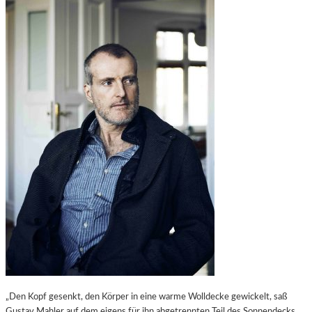
„Den Kopf gesenkt, den Körper in eine warme Wolldecke gewickelt, saß
Gustav Mahler auf dem eigens für ihn abgetrennten Teil des Sonnendecks