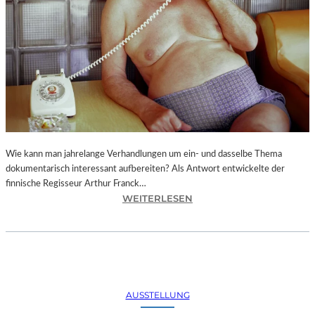
A
,
C
H
R
I
S
T
I
A
N
Wie kann man jahrelange Verhandlungen um ein- und dasselbe Thema
N
dokumentarisch interessant aufbereiten? Als Antwort entwickelte der
I
finnische Regisseur Arthur Franck…
M
:
WEITERLESEN
T
A
Z
R
–
T
„
H
D
U
I
R
AUSSTELLUNG
E
F
D