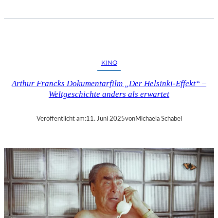
T
I
M
H
E
N
KINO
N
I
Arthur Francks Dokumentarfilm „Der Helsinki-Effekt“ –
N
Weltgeschichte anders als erwartet
G
,
N
Veröffentlicht am:
11. Juni 2025
von
Michaela Schabel
I
K
O
L
A
K
O
M
P