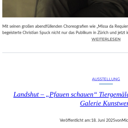
Mit seinen großen abendfüllenden Choreografien wie „Missa da Requie
begeisterte Christian Spuck nicht nur das Publikum in Zürich und jetzt 
:
WEITERLESEN
D
E
N
„
D
E
AUSSTELLUNG
U
T
Landshut – „Pfauen schauen“ Tiergemäld
S
C
Galerie Kunstwe
H
E
N
Veröffentlicht am:
18. Juni 2025
von
Mic
T