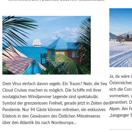
U
E
N
S
C
H
A
U
E
N
“
T
Ja, da wäre 
I
Österreicher
Dem Virus einfach davon segeln. Ein Traum? Nein, die Sea
E
sich die Cor
Cloud Cruises machen es möglich. Die Schiffe mit ihrer
R
vormerken, w
nostalgischen Windjammer Legende sind spektakulär,
G
garantiert. 
Symbol der grenzenlosen Freiheit, gerade jetzt in Zeiten der
E
Alpen. Am F
Pandemie. Nur 94 Gäste können mitreisen, ein exklusives
M
„Leoganger S
Erlebnis in den Gewässern des Östlichen Mittelmeeres
Ä
über den Atlantik bis nach Nordeuropa…
L