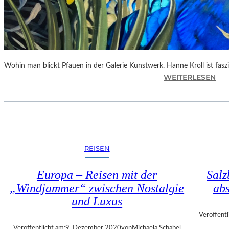
C
H
R
I
S
T
Wohin man blickt Pfauen in der Galerie Kunstwerk. Hanne Kroll ist faszi
I
:
WEITERLESEN
A
L
N
A
S
N
P
D
U
S
C
H
REISEN
K
U
T
Europa – Reisen mit der
Salz
–
„Windjammer“ zwischen Nostalgie
abs
„
und Luxus
P
F
Veröffentl
A
Veröffentlicht am:
9. Dezember 2020
von
Michaela Schabel