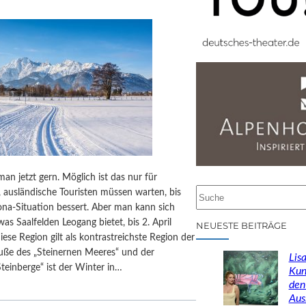
man jetzt gern. Möglich ist das nur für
S
, ausländische Touristen müssen warten, bis
u
ona-Situation bessert. Aber man kann sich
c
as Saalfelden Leogang bietet, bis 2. April
NEUESTE BEITRÄGE
h
Diese Region gilt als kontrastreichste Region der
e
uße des „Steinernen Meeres“ und der
Lisa
n
teinberge“ ist der Winter in…
Kun
den
Aus