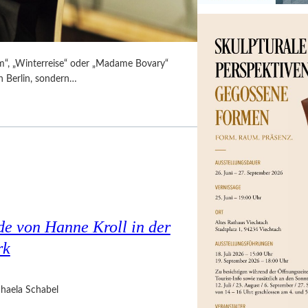
m“, „Winterreise“ oder „Madame Bovary“
in Berlin, sondern…
e von Hanne Kroll in der
rk
haela Schabel