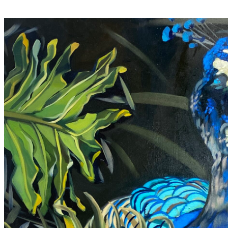
A
N
Z
P
R
E
I
S
2
0
2
6
“
B
E
K
O
M
M
T