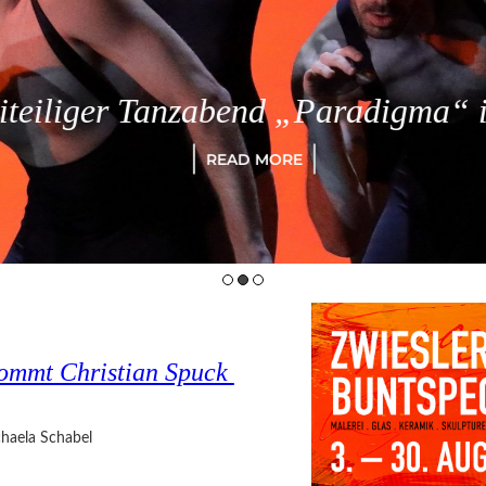
eiliger Tanzabend „Paradigma“ in
READ MORE
ommt Christian Spuck
haela Schabel