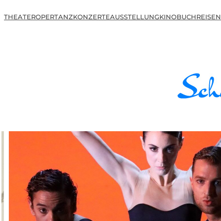
THEATER
OPER
TANZ
KONZERTE
AUSSTELLUNG
KINO
BUCH
REISEN