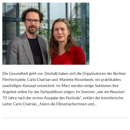
N
S
N
T
„
A
U
A
N
T
M
S
Ö
O
G
P
L
E
I
R
C
–
H
E
Die Gesundheit geht vor. Deshalb haben sich die Organisatoren der Berliner
E
I
Filmfestspiele, Carlo Chatrian und Mariette Rissenbeek, ein praktikables
B
N
zweiteiliges Konzept entwickelt. Im März werden einige Sektionen ihre
E
E
Angebot online für das Fachpublikum zeigen. Im Sommer „wie ein Neustart
G
O
70 Jahre nach der ersten Ausgabe des Festivals“, erklärt der künstlerische
E
P
Leiter Carlo Chatrian, „feiern die FilmemacherInnen und…
G
E
N
R
U
Ü
N
B
G