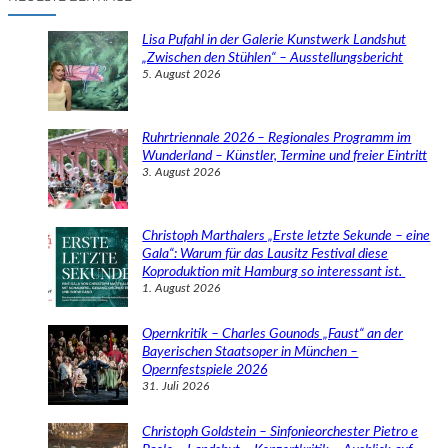
h
e
Lisa Pufahl in der Galerie Kunstwerk Landshut
n
„Zwischen den Stühlen“ – Ausstellungsbericht
5. August 2026
Ruhrtriennale 2026 – Regionales Programm im
Wunderland – Künstler, Termine und freier Eintritt
3. August 2026
Christoph Marthalers „Erste letzte Sekunde – eine
Gala“: Warum für das Lausitz Festival diese
Koproduktion mit Hamburg so interessant ist.
1. August 2026
Opernkritik – Charles Gounods „Faust“ an der
Bayerischen Staatsoper in München –
Opernfestspiele 2026
31. Juli 2026
Christoph Goldstein – Sinfonieorchester Pietro e