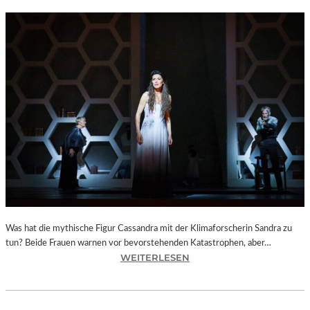
Was hat die mythische Figur Cassandra mit der Klimaforscherin Sandra zu
tun? Beide Frauen warnen vor bevorstehenden Katastrophen, aber…
:
WEITERLESEN
B
E
R