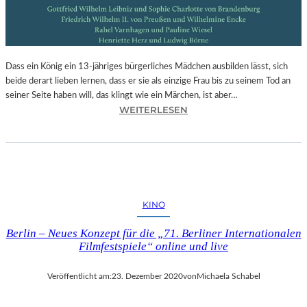
S
O
P
E
Dass ein König ein 13-jähriges bürgerliches Mädchen ausbilden lässt, sich
R
beide derart lieben lernen, dass er sie als einzige Frau bis zu seinem Tod an
„
seiner Seite haben will, das klingt wie ein Märchen, ist aber…
C
:
WEITERLESEN
A
A
S
N
S
D
A
R
N
E
D
A
R
KINO
S
A
H
“
Berlin – Neues Konzept für die „71. Berliner Internationalen
O
I
Filmfestspiele“ online und live
F
N
F
D
Veröffentlicht am:
23. Dezember 2020
von
Michaela Schabel
M
E
A
R