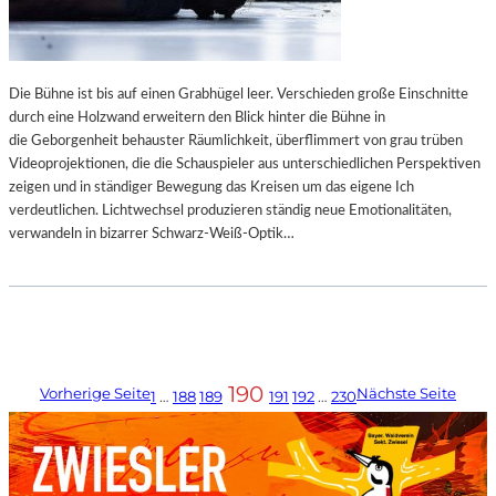
Die Bühne ist bis auf einen Grabhügel leer. Verschieden große Einschnitte
durch eine Holzwand erweitern den Blick hinter die Bühne in
die Geborgenheit behauster Räumlichkeit, überflimmert von grau trüben
Videoprojektionen, die die Schauspieler aus unterschiedlichen Perspektiven
zeigen und in ständiger Bewegung das Kreisen um das eigene Ich
verdeutlichen. Lichtwechsel produzieren ständig neue Emotionalitäten,
verwandeln in bizarrer Schwarz-Weiß-Optik…
190
Vorherige Seite
Nächste Seite
1
…
188
189
191
192
…
230