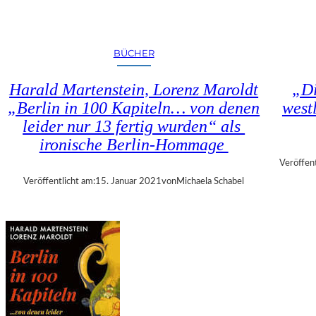
R
Y
O
E
L
R
–
I
BÜCHER
„
S
D
C
Harald Martenstein, Lorenz Maroldt
„Di
I
H
„Berlin in 100 Kapiteln… von denen
west
E
E
leider nur 13 fertig wurden“ als
S
N
P
ironische Berlin-Hommage
S
U
T
Veröffent
R
A
Veröffentlicht am:
15. Januar 2021
von
Michaela Schabel
E
A
N
T
D
S
E
O
S
P
E
E
I
R
S
E