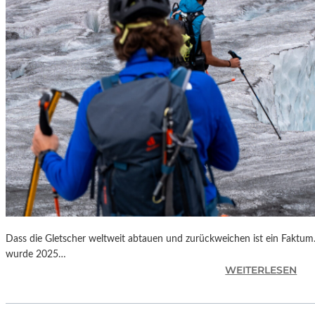
D
“
K
O
O
P
E
R
I
E
R
T
M
I
T
Dass die Gletscher weltweit abtauen und zurückweichen ist ein Faktu
D
wurde 2025…
E
:
WEITERLESEN
R
T
B
I
A