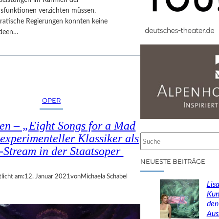
stleistungen im Rahmen der
sfunktionen verzichten müssen.
ratische Regierungen konnten keine
Ideen…
OPER
n – „Eight Songs for a Mad
experimenteller Klassiker als
S
-Stream in der Staatsoper
u
c
NEUESTE BEITRÄGE
h
licht am:
12. Januar 2021
von
Michaela Schabel
e
Lisa
n
Kun
den
Aus