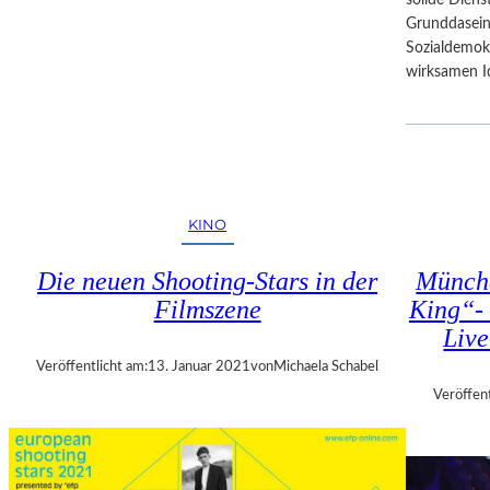
solide Dien
Grunddasein
Sozialdemok
wirksamen 
KINO
Die neuen Shooting-Stars in der
Münche
Filmszene
King“- 
Live
Veröffentlicht am:
13. Januar 2021
von
Michaela Schabel
Veröffent