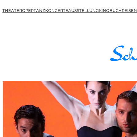
THEATER
OPER
TANZ
KONZERTE
AUSSTELLUNG
KINO
BUCH
REISEN