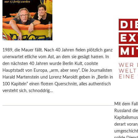
S
“
I
M
U
R
L
1989, die Mauer fällt. Nach 40 Jahren fielen plötzlich ganz
A
unerwartet etliche vom Ast, an dem sie gesägt hatten. In
U
den nächsten 40 Jahren wurde Berlin Kult, coolste
B
Hauptstadt von Europa, „arm, aber sexy“. Die Journalisten
E
Harald Martenstein und Lorenz Maroldt geben in „Berlin in
R
100 Kapiteln“ einen flotten Querschnitt, alles authentisch
K
versteht sich, schnoddrig…
U
N
Mit dem Fal
D
Russland die
E
Kapitalismu
N
derart voran
umgeschicht