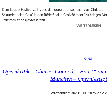
Dem Lausitz Festival gelingt es als Kooperationspartner von Christoph 
Sekunde – eine Gala“ in den RöderSaal in Großröhrsdorf zu bringen. Vorb
Transformationsprozesse zielt.
:
WEITERLESEN
C
H
R
I
S
T
OPER
O
P
Opernkritik – Charles Gounods „Faust“ an d
H
M
München – Opernfestspi
A
R
T
Veröffentlicht am:
31. Juli 2026
von
Mic
H
A