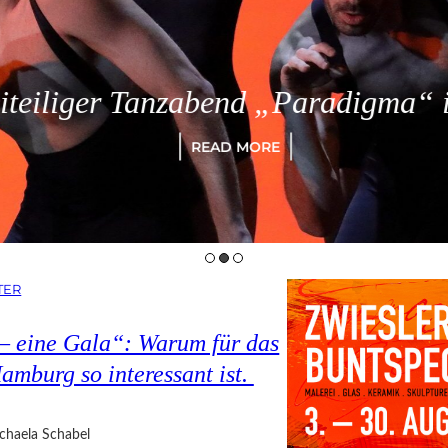
eiliger Tanzabend „Paradigma“ in
READ MORE
TER
 – eine Gala“: Warum für das
amburg so interessant ist.
chaela Schabel