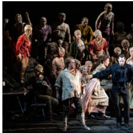
L
E
R
S
„
E
R
S
T
E
L
E
T
Z
T
E
S
E
K
U