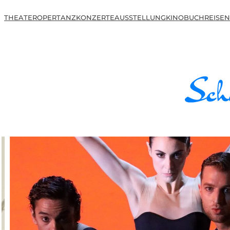
THEATER
OPER
TANZ
KONZERTE
AUSSTELLUNG
KINO
BUCH
REISEN