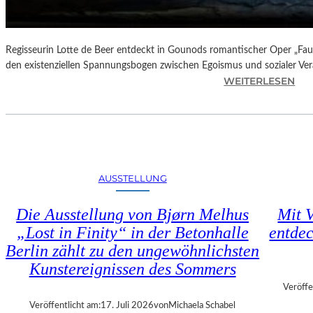
N
D
E
–
Regisseurin Lotte de Beer entdeckt in Gounods romantischer Oper „Faus
E
den existenziellen Spannungsbogen zwischen Egoismus und sozialer Ve
I
:
WEITERLESEN
N
O
E
P
G
E
A
R
L
N
A
K
AUSSTELLUNG
“
R
:
I
Die Ausstellung von Bjørn Melhus
Mit V
W
T
„Lost in Finity“ in der Betonhalle
entdec
A
I
R
Berlin zählt zu den ungewöhnlichsten
K
U
–
Kunstereignissen des Sommers
M
C
Veröffe
F
H
Veröffentlicht am:
17. Juli 2026
von
Michaela Schabel
Ü
A