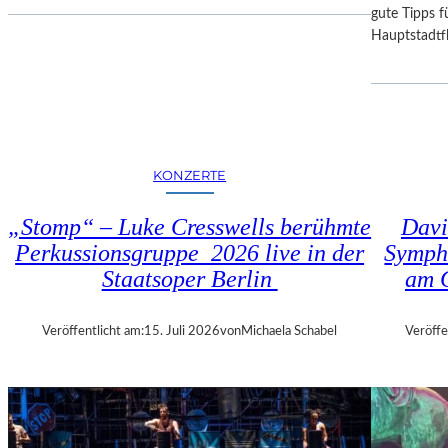
I
D
gute Tipps fü
E
E
Hauptstadtfl
S
R
E
B
K
A
O
Y
P
E
R
R
KONZERTE
O
I
D
S
„Stomp“ – Luke Cresswells berühmte
Davi
U
C
Perkussionsgruppe 2026 live in der
Symph
K
H
T
Staatsoper Berlin
am 
E
I
N
O
S
Veröffentlicht am:
15. Juli 2026
von
Michaela Schabel
Veröffe
N
T
M
A
I
A
T
T
H
S
A