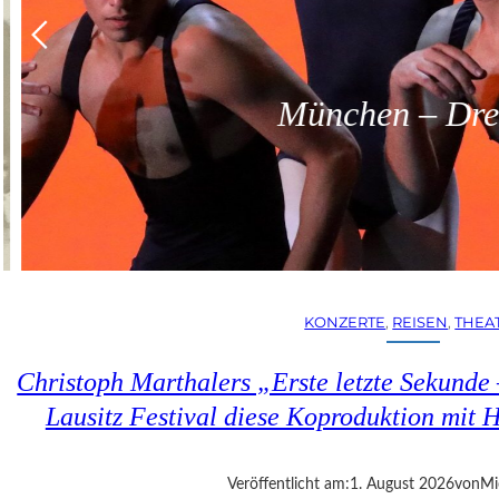
München – Dreit
KONZERTE
, 
REISEN
, 
THEA
Christoph Marthalers „Erste letzte Sekunde
Lausitz Festival diese Koproduktion mit H
Veröffentlicht am:
1. August 2026
von
Mi