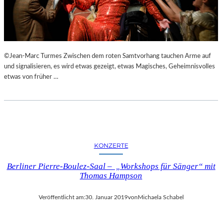
N
S
T
A
L
©Jean-Marc Turmes Zwischen dem roten Samtvorhang tauchen Arme auf
T
und signalisieren, es wird etwas gezeigt, etwas Magisches, Geheimnisvolles
U
etwas von früher …
N
G
E
N
,
L
U
KONZERTE
K
U
Berliner Pierre-Boulez-Saal – „Workshops für Sänger“ mit
L
Thomas Hampson
L
I
Veröffentlicht am:
30. Januar 2019
von
Michaela Schabel
S
C