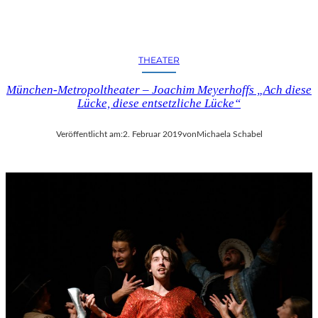
C
H
E
N
THEATER
K
U
München-Metropoltheater – Joachim Meyerhoffs „Ach diese
N
Lücke, diese entsetzliche Lücke“
S
T
-
Veröffentlicht am:
2. Februar 2019
von
Michaela Schabel
U
N
D
M
U
S
I
K
V
E
R
A