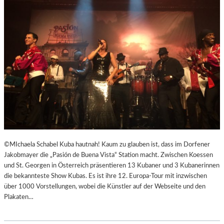
R
R
E
I
C
H
S
,
A
U
SS
E
R
O
©MIchaela Schabel Kuba hautnah! Kaum zu glauben ist, dass im Dorfener
R
Jakobmayer die „Pasión de Buena Vista“ Station macht. Zwischen Koessen
D
und St. Georgen in Österreich präsentieren 13 Kubaner und 3 Kubanerinnen
E
die bekannteste Show Kubas. Es ist ihre 12. Europa-Tour mit inzwischen
N
über 1000 Vorstellungen, wobei die Künstler auf der Webseite und den
T
Plakaten…
L
I