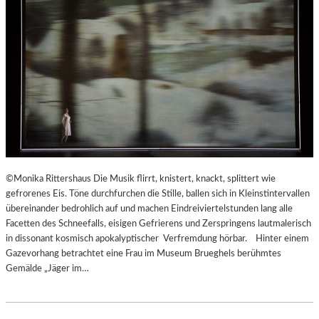
©Monika Rittershaus Die Musik flirrt, knistert, knackt, splittert wie
gefrorenes Eis. Töne durchfurchen die Stille, ballen sich in Kleinstintervallen
übereinander bedrohlich auf und machen Eindreiviertelstunden lang alle
Facetten des Schneefalls, eisigen Gefrierens und Zerspringens lautmalerisch
in dissonant kosmisch apokalyptischer Verfremdung hörbar. Hinter einem
Gazevorhang betrachtet eine Frau im Museum Brueghels berühmtes
Gemälde „Jäger im…