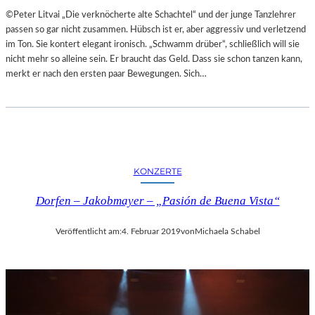
A
E
©Peter Litvai „Die verknöcherte alte Schachtel“ und der junge Tanzlehrer
L
T
passen so gar nicht zusammen. Hübsch ist er, aber aggressiv und verletzend
E
M
im Ton. Sie kontert elegant ironisch. „Schwamm drüber“, schließlich will sie
R
I
nicht mehr so alleine sein. Er braucht das Geld. Dass sie schon tanzen kann,
I
T
merkt er nach den ersten paar Bewegungen. Sich…
E
S
K
C
U
H
N
Ö
S
N
T
S
W
KONZERTE
T
E
E
R
Dorfen – Jakobmayer – „Pasión de Buena Vista“
M
K
O
Veröffentlicht am:
4. Februar 2019
von
Michaela Schabel
R
T
Ö
S
T
E