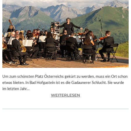
E
S
I
S
T
“
–
A
R
B
E
I
Um zum schönsten Platz Österreichs gekürt zu werden, muss ein Ort schon
T
etwas bieten. In Bad Hofgastein ist es die Gadaunerer Schlucht. Sie wurde
E
im letzten Jahr…
N
:
WEITERLESEN
V
Ö
O
S
N
T
N
E
E
R
U