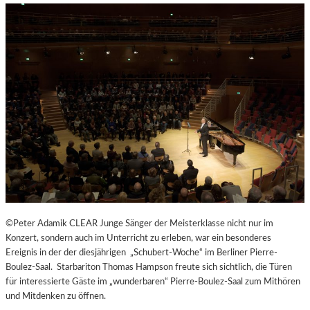
H
E
N
G
E
N
Ü
S
S
E
N
U
N
D
Y
©Peter Adamik CLEAR Junge Sänger der Meisterklasse nicht nur im
O
Konzert, sondern auch im Unterricht zu erleben, war ein besonderes
G
Ereignis in der der diesjährigen „Schubert-Woche“ im Berliner Pierre-
A
Boulez-Saal. Starbariton Thomas Hampson freute sich sichtlich, die Türen
I
für interessierte Gäste im „wunderbaren“ Pierre-Boulez-Saal zum Mithören
N
und Mitdenken zu öffnen.
D