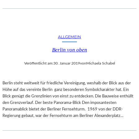
E
R
N
A
T
U
ALLGEMEIN
R
Berlin von oben
Veröffentlicht am:
30. Januar 2019
von
Michaela Schabel
Berlin steht weltweit für friedliche Vereinigung, weshalb der Blick aus der
Höhe auf das vereinte Berlin ganz besonderen Symbolcharakter hat. Ein
Blick genügt die Grenzlinien von einst zu entdecken. Die Bauweise enthüllt
den Grenzverlauf. Der beste Panorama-Blick Den imposantesten
Panoramablick bietet der Berliner Fernsehturm. 1969 von der DDR-
Regierung gebaut, war der Fernsehturm am Berliner Alexanderplatz…