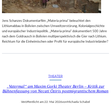
L
T
U
R
Jens Schanzes Dokumentarfilm „Materia prima“ beleuchtet den
-
Lithiumabbau in Bolivien zwischen Umweltzerstörung, Kolonialgeschichte
B
und europäischer Industriepolitik. „Materia prima“ dokumentiert 500 Jahre
L
nach dem Goldrausch in Bolivien multiperspektivisch die Gier nach Lithium.
O
Reichtum für die Einheimischen oder Profit für europäische Industrieländer?
G
THEATER
„Vatermal“ am Maxim Gorki Theater Berlin – Kritik zur
Bühnenfassung von Necati Öziris postmigrantischem Roman
Veröffentlicht am:
22. Mai 2026
von
Michaela Schabel