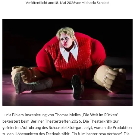
Veröffentlicht am:
18. Mai 2026
von
Michaela Schabel
Lucia Bihlers Inszenierung von Thomas Melles „Die Welt im Rücken“
begeistert beim Berliner Theatertreffen 2026. Die Theaterkritik zur
gefeierten Aufführung des Schauspiel Stuttgart zeigt, warum die Produktion
zu den Höhepunkten des Festivals zählt. Ein fulminanter rosa Vorhang? Die