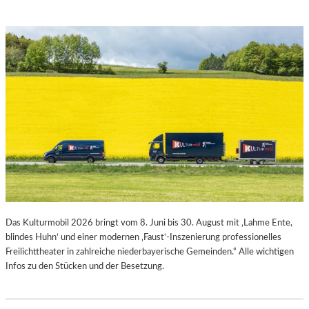
M
L
M
E
E
R
!
I
–
E
D
G
I
R
E
O
E
L
R
M
F
A
I
N
N
B
D
E
U
R
Das Kulturmobil 2026 bringt vom 8. Juni bis 30. August mit ‚Lahme Ente,
N
L
blindes Huhn‘ und einer modernen ‚Faust‘-Inszenierung professionelles
G
I
Freilichttheater in zahlreiche niederbayerische Gemeinden.“ Alle wichtigen
D
N
Infos zu den Stücken und der Besetzung.
E
–
R
A
L
U