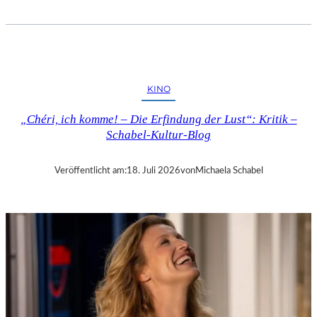
T
O
B
I
A
S
KINO
V
E
„Chéri, ich komme! – Die Erfindung der Lust“: Kritik –
T
Schabel-Kultur-Blog
T
E
R
Veröffentlicht am:
18. Juli 2026
von
Michaela Schabel
:
„
T
H
E
W
E
I
G
H