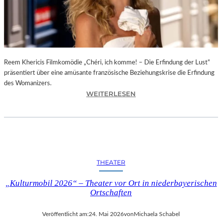
T
O
F
T
E
N
Reem Khericis Filmkomödie „Chéri, ich komme! – Die Erfindung der Lust“
D
präsentiert über eine amüsante französische Beziehungskrise die Erfindung
E
des Womanizers.
:
R
WEITERLESEN
„
N
C
E
H
S
É
S
R
“
I
I
THEATER
,
N
I
D
„Kulturmobil 2026“ – Theater vor Ort in niederbayerischen
C
E
Ortschaften
H
R
K
G
Veröffentlicht am:
24. Mai 2026
von
Michaela Schabel
O
A