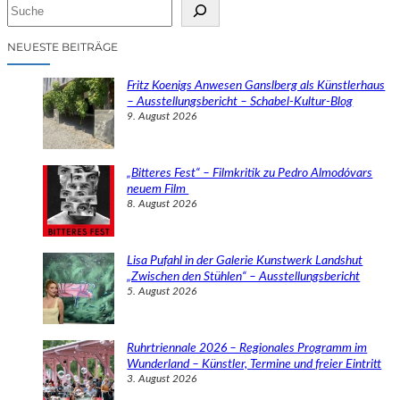
S
u
c
NEUESTE BEITRÄGE
h
e
Fritz Koenigs Anwesen Ganslberg als Künstlerhaus
n
– Ausstellungsbericht – Schabel-Kultur-Blog
9. August 2026
„Bitteres Fest“ – Filmkritik zu Pedro Almodóvars
neuem Film
8. August 2026
Lisa Pufahl in der Galerie Kunstwerk Landshut
„Zwischen den Stühlen“ – Ausstellungsbericht
5. August 2026
Ruhrtriennale 2026 – Regionales Programm im
Wunderland – Künstler, Termine und freier Eintritt
3. August 2026