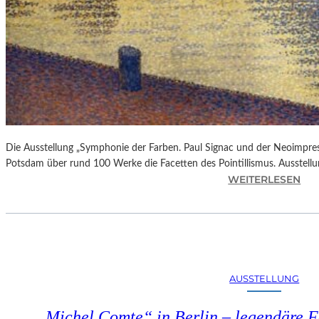
Die Ausstellung „Symphonie der Farben. Paul Signac und der Neoimpre
Potsdam über rund 100 Werke die Facetten des Pointillismus. Ausstellun
:
WEITERLESEN
A
U
S
S
T
E
AUSSTELLUNG
L
L
„Michel Comte“ in Berlin – legendäre Fo