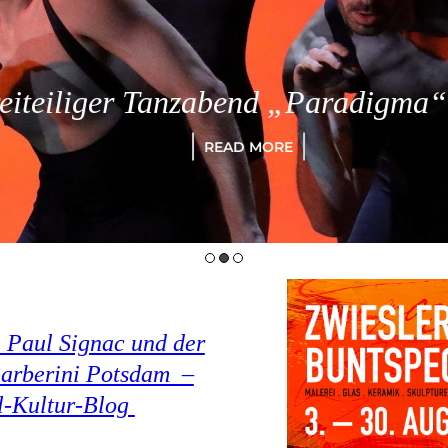
eiliger Tanzabend „Paradigma“ in
READ MORE
 Paul Signac und der
arberini Potsdam –
el-Kultur-Blog