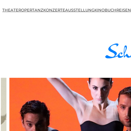
THEATER
OPER
TANZ
KONZERTE
AUSSTELLUNG
KINO
BUCH
REISEN