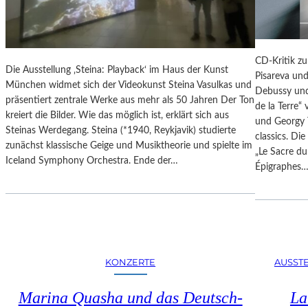
N
S
D
E
Ä
U
R
M
CD-Kritik zu
E
Die Ausstellung ‚Steina: Playback‘ im Haus der Kunst
B
Pisareva un
F
München widmet sich der Videokunst Steina Vasulkas und
A
Debussy und
O
präsentiert zentrale Werke aus mehr als 50 Jahren Der Ton
R
de la Terre“
T
kreiert die Bilder. Wie das möglich ist, erklärt sich aus
B
und Georgy 
O
Steinas Werdegang. Steina (*1940, Reykjavik) studierte
E
classics. Di
G
zunächst klassische Geige und Musiktheorie und spielte im
R
„Le Sacre du
R
Iceland Symphony Orchestra. Ende der…
I
Épigraphes
A
N
F
I
I
P
E
O
N
T
I
S
KONZERTE
AUSST
N
D
D
A
Marina Quasha und das Deutsch-
La
E
M