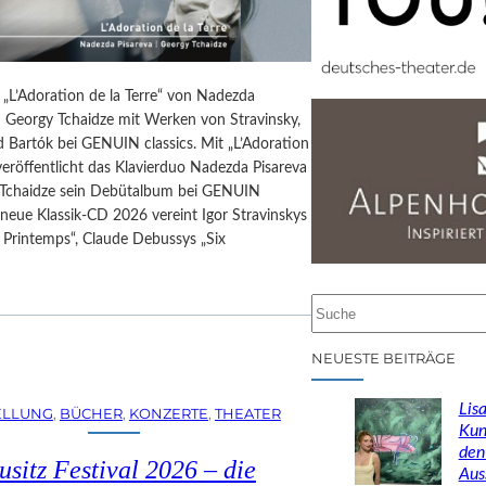
 „L’Adoration de la Terre“ von Nadezda
d Georgy Tchaidze mit Werken von Stravinsky,
 Bartók bei GENUIN classics. Mit „L’Adoration
 veröffentlicht das Klavierduo Nadezda Pisareva
Tchaidze sein Debütalbum bei GENUIN
e neue Klassik-CD 2026 vereint Igor Stravinskys
 Printemps“, Claude Debussys „Six
…
S
u
c
NEUESTE BEITRÄGE
h
e
Lisa
ELLUNG
, 
BÜCHER
, 
KONZERTE
, 
THEATER
n
Kun
den
usitz Festival 2026 – die
Aus