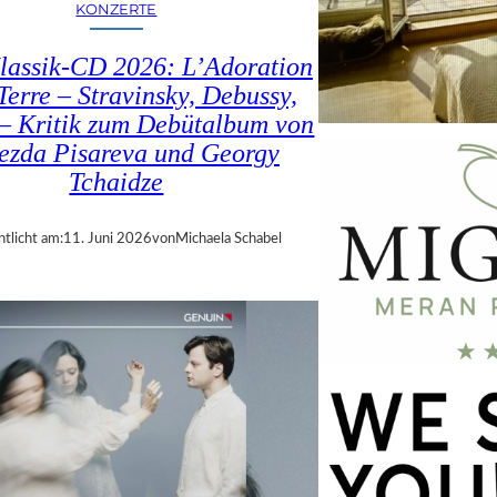
KONZERTE
lassik-CD 2026: L’Adoration
Terre – Stravinsky, Debussy,
– Kritik zum Debütalbum von
ezda Pisareva und Georgy
Tchaidze
ntlicht am:
11. Juni 2026
von
Michaela Schabel