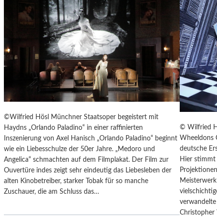
T
E
R
T
R
E
F
F
E
N
“
©Wilfried Hösl Münchner Staatsoper begeistert mit
D
© Wilfried 
Haydns „Orlando Paladino“ in einer raffinierten
E
Wheeldons C
Inszenierung von Axel Hanisch „Orlando Paladino“ beginnt
R
deutsche Ers
wie ein Liebesschulze der 50er Jahre. „Medoro und
B
Hier stimmt 
Angelica“ schmachten auf dem Filmplakat. Der Film zur
E
Projektionen
Ouvertüre indes zeigt sehr eindeutig das Liebesleben der
R
Meisterwerk 
alten Kinobetreiber, starker Tobak für so manche
L
vielschicht
Zuschauer, die am Schluss das…
I
verwandelte 
N
Christopher
E