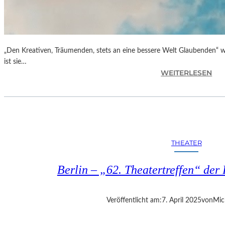
„Den Kreativen, Träumenden, stets an eine bessere Welt Glaubenden“ w
ist sie…
:
WEITERLESEN
G
L
O
R
I
A
THEATER
B
L
Berlin – „62. Theatertreffen“ der 
A
U
„
Veröffentlicht am:
7. April 2025
von
Mic
B
E