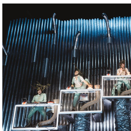
S
S
E
R
K
O
N
N
T
E
E
S
N
I
C
H
T
W
E
R
D