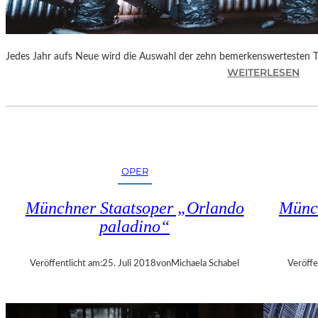
E
N
“
Jedes Jahr aufs Neue wird die Auswahl der zehn bemerkenswertesten 
:
WEITERLESEN
B
E
R
L
I
N
OPER
–
„
Münchner Staatsoper „Orlando
Münch
6
paladino“
2
.
T
Veröffentlicht am:
25. Juli 2018
von
Michaela Schabel
Veröffe
H
E
A