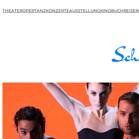
THEATER
OPER
TANZ
KONZERTE
AUSSTELLUNG
KINO
BUCH
REISEN