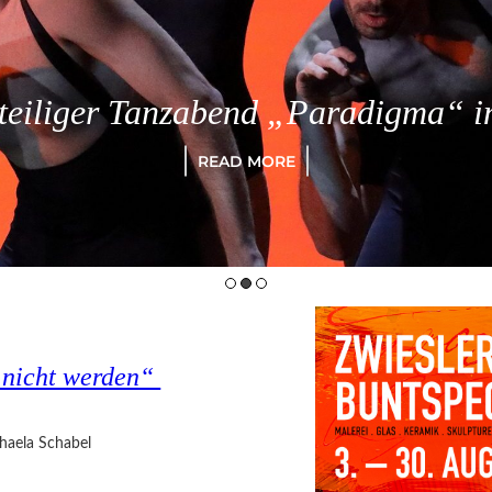
eiliger Tanzabend „Paradigma“ in
READ MORE
s nicht werden“
haela Schabel