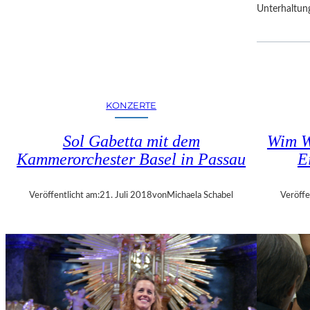
Unterhaltun
R
F
E
S
T
S
P
KONZERTE
I
E
Sol Gabetta mit dem
Wim W
L
Kammerorchester Basel in Passau
E
E
Veröffentlicht am:
21. Juli 2018
von
Michaela Schabel
Veröffe