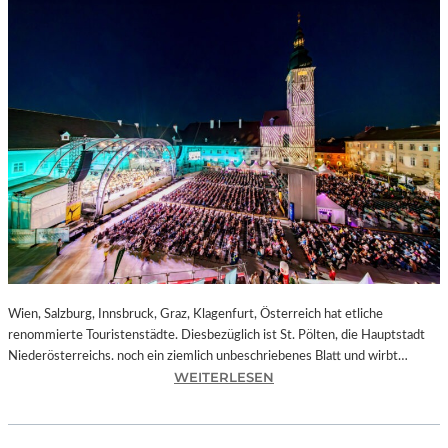
Wien, Salzburg, Innsbruck, Graz, Klagenfurt, Österreich hat etliche
renommierte Touristenstädte. Diesbezüglich ist St. Pölten, die Hauptstadt
Niederösterreichs. noch ein ziemlich unbeschriebenes Blatt und wirbt…
:
WEITERLESEN
Ö
S
T