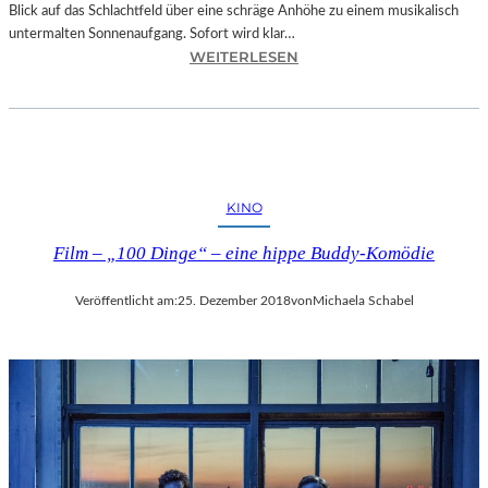
Blick auf das Schlachtfeld über eine schräge Anhöhe zu einem musikalisch
untermalten Sonnenaufgang. Sofort wird klar…
:
WEITERLESEN
S
A
L
Z
B
U
KINO
R
G
Film – „100 Dinge“ – eine hippe Buddy-Komödie
–
M
Veröffentlicht am:
25. Dezember 2018
von
Michaela Schabel
O
D
E
S
T
M
U
S