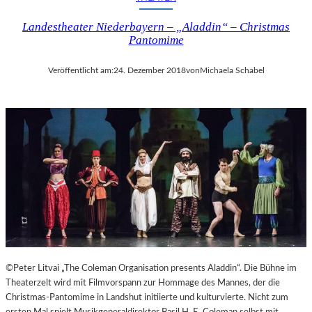
I
Landestheater Niederbayern – „Aladdin“ – Christmas
N
Pantomime
A
“
–
Veröffentlicht am:
24. Dezember 2018
von
Michaela Schabel
S
P
A
N
N
E
N
D
I
N
S
Z
E
©Peter Litvai „The Coleman Organisation presents Aladdin“. Die Bühne im
N
Theaterzelt wird mit Filmvorspann zur Hommage des Mannes, der die
I
Christmas-Pantomime in Landshut initiierte und kulturvierte. Nicht zum
E
ersten Mal spielt Musikgeneraldirektor Basil H. E. Coleman selbst mit.