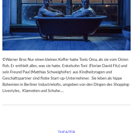
S
O
R
G
S
K
I
S
„
C
©Warner Bros Nur einen kleinen Koffer hatte Tonis Oma, als sie vom Osten
H
floh. Er enthielt alles, was sie hatte. Enkelsohn Toni (Florian David Fitz) und
O
sein Freund Paul (Matthias Schweighöfer) aus Kindheitstagen und
W
Geschäftspartner sind flotte Start-up-Unternehmer. Sie leben als hippe
A
Bohemien in Berliner Industrielofts, umgeben von den Dingen des Shopping-
N
Livestyles, Klamotten und Schuhe.…
S
C
H
T
S
C
H
THEATER