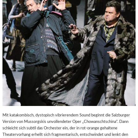
E
S
T
A
D
T
Z
U
M
E
N
T
D
E
C
K
E
N
Mit katakombisch, dystopisch vibrierendem Sound beginnt die Salzburger
Version von Mussorgskis unvollendeter Oper „Chowanschtschina“. Dann
schleicht sich subtil das Orchester ein, der in rot-orange gehaltene
Theatervorhang erhellt sich fragmentarisch, entschwindet und lenkt den