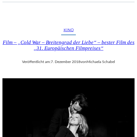
KINO
Film – „Cold War – Breitengrad der Liebe“ – bester Film des
„31. Europäischen Filmpreises“
Veröffentlicht am:
7. Dezember 2018
von
Michaela Schabel