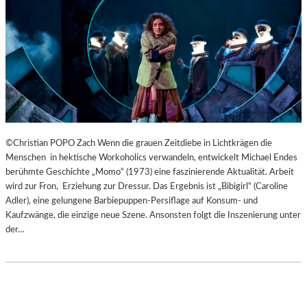
B
U
R
G
E
R
O
S
T
E
©Christian POPO Zach Wenn die grauen Zeitdiebe in Lichtkrägen die
R
Menschen in hektische Workoholics verwandeln, entwickelt Michael Endes
F
berühmte Geschichte „Momo“ (1973) eine faszinierende Aktualität. Arbeit
E
wird zur Fron, Erziehung zur Dressur. Das Ergebnis ist „Bibigirl“ (Caroline
S
Adler), eine gelungene Barbiepuppen-Persiflage auf Konsum- und
T
Kaufzwänge, die einzige neue Szene. Ansonsten folgt die Inszenierung unter
S
der…
P
I
E
L
E