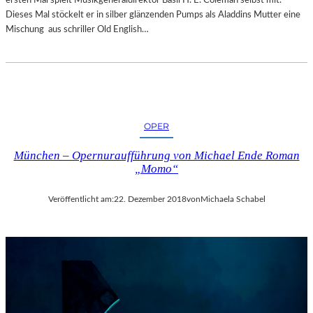
R
Dieses Mal stöckelt er in silber glänzenden Pumps als Aladdins Mutter eine
T
Mischung aus schriller Old English…
Z
U
R
E
R
Ö
F
OPER
F
N
München – Opernuraufführung von Michael Ende Roman
„Momo“
U
N
G
Veröffentlicht am:
22. Dezember 2018
von
Michaela Schabel
D
E
R
S
A
L
Z