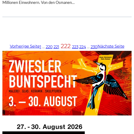
Millionen Einwohnern. Von den Osmanen…
222
Vorherige Seite
Nächste Seite
1
…
220
221
223
224
…
230