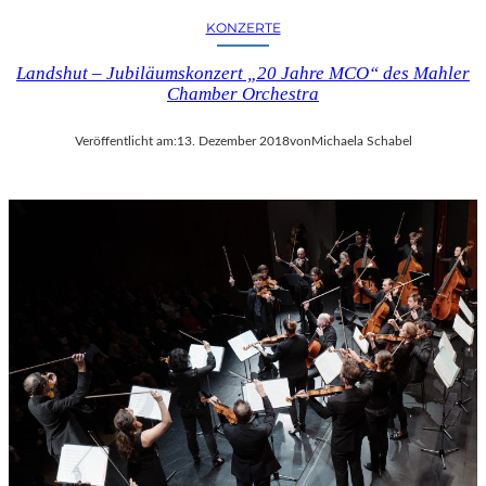
KONZERTE
Landshut – Jubiläumskonzert „20 Jahre MCO“ des Mahler
Chamber Orchestra
Veröffentlicht am:
13. Dezember 2018
von
Michaela Schabel