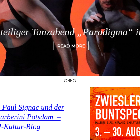
eiliger Tanzabend „Paradigma“ in
READ MORE
 Paul Signac und der
arberini Potsdam –
el-Kultur-Blog