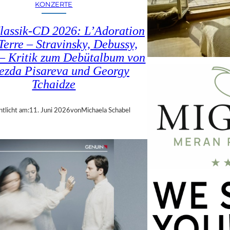
KONZERTE
lassik-CD 2026: L’Adoration
Terre – Stravinsky, Debussy,
– Kritik zum Debütalbum von
ezda Pisareva und Georgy
Tchaidze
ntlicht am:
11. Juni 2026
von
Michaela Schabel