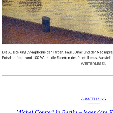
Die Ausstellung „Symphonie der Farben. Paul Signac und der Neoimpre
Potsdam über rund 100 Werke die Facetten des Pointillismus. Ausstellun
:
WEITERLESEN
A
U
S
S
T
E
AUSSTELLUNG
L
L
„Michel Comte“ in Berlin – legendäre Fo