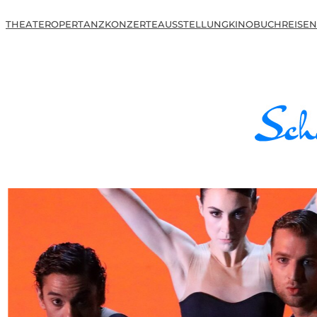
THEATER
OPER
TANZ
KONZERTE
AUSSTELLUNG
KINO
BUCH
REISEN