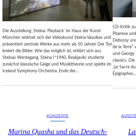
N
S
D
E
Ä
U
R
M
CD-Kritik zu
E
Die Ausstellung ‚Steina: Playback‘ im Haus der Kunst
B
Pisareva un
F
München widmet sich der Videokunst Steina Vasulkas und
A
Debussy und
O
präsentiert zentrale Werke aus mehr als 50 Jahren Der Ton
R
de la Terre“
T
kreiert die Bilder. Wie das möglich ist, erklärt sich aus
B
und Georgy 
O
Steinas Werdegang. Steina (*1940, Reykjavik) studierte
E
classics. Di
G
zunächst klassische Geige und Musiktheorie und spielte im
R
„Le Sacre du
R
Iceland Symphony Orchestra. Ende der…
I
Épigraphes
A
N
F
I
I
P
E
O
N
T
I
S
KONZERTE
AUSST
N
D
D
A
Marina Quasha und das Deutsch-
La
E
M