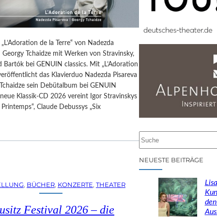
 „L’Adoration de la Terre“ von Nadezda
d Georgy Tchaidze mit Werken von Stravinsky,
 Bartók bei GENUIN classics. Mit „L’Adoration
 veröffentlicht das Klavierduo Nadezda Pisareva
Tchaidze sein Debütalbum bei GENUIN
e neue Klassik-CD 2026 vereint Igor Stravinskys
 Printemps“, Claude Debussys „Six
…
S
u
c
NEUESTE BEITRÄGE
h
e
Lisa
ELLUNG
, 
BÜCHER
, 
KONZERTE
, 
THEATER
n
Kun
den
usitz Festival 2026 – die
Aus