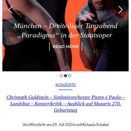
hen – Dreiteiliger Tanzabend
T
aradigma“ in der Staatsoper
READ MORE
KONZERTE
Christoph Goldstein – Sinfonieorchester Pietro e Paolo –
Landshut – Konzertkritik – Ausblick auf Mozarts 270.
Geburtstag
Veröffentlicht am:
29. Juli 2026
von
Michaela Schabel