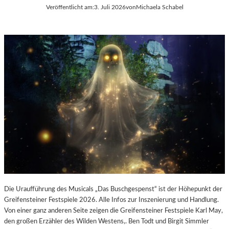
E
Veröffentlicht am:
3. Juli 2026
von
Michaela Schabel
L
-
K
U
L
T
U
R
-
B
L
O
G
Die Uraufführung des Musicals „Das Buschgespenst“ ist der Höhepunkt der
Greifensteiner Festspiele 2026. Alle Infos zur Inszenierung und Handlung.
Von einer ganz anderen Seite zeigen die Greifensteiner Festspiele Karl May,
den großen Erzähler des Wilden Westens,. Ben Todt und Birgit Simmler