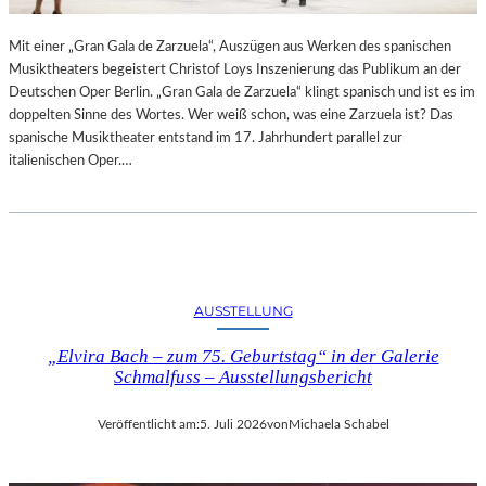
R
L
T
I
Mit einer „Gran Gala de Zarzuela“, Auszügen aus Werken des spanischen
K
N
Musiktheaters begeistert Christof Loys Inszenierung das Publikum an der
R
–
Deutschen Oper Berlin. „Gran Gala de Zarzuela“ klingt spanisch und ist es im
I
A
doppelten Sinne des Wortes. Wer weiß schon, was eine Zarzuela ist? Das
T
U
spanische Musiktheater entstand im 17. Jahrhundert parallel zur
I
S
italienischen Oper.…
K
S
–
T
A
E
U
L
S
L
B
U
L
N
AUSSTELLUNG
I
G
C
„Elvira Bach – zum 75. Geburtstag“ in der Galerie
„
K
Schmalfuss – Ausstellungsbericht
D
A
O
U
U
Veröffentlicht am:
5. Juli 2026
von
Michaela Schabel
F
B
M
L