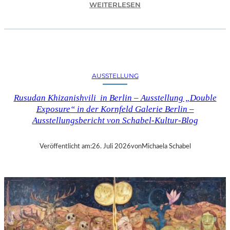
:
WEITERLESEN
C
H
R
I
S
T
AUSSTELLUNG
O
P
Rusudan Khizanishvili in Berlin – Ausstellung „Double
H
Exposure“ in der Kornfeld Galerie Berlin –
G
Ausstellungsbericht von Schabel-Kultur-Blog
O
L
D
Veröffentlicht am:
26. Juli 2026
von
Michaela Schabel
S
T
E
I
N
–
S