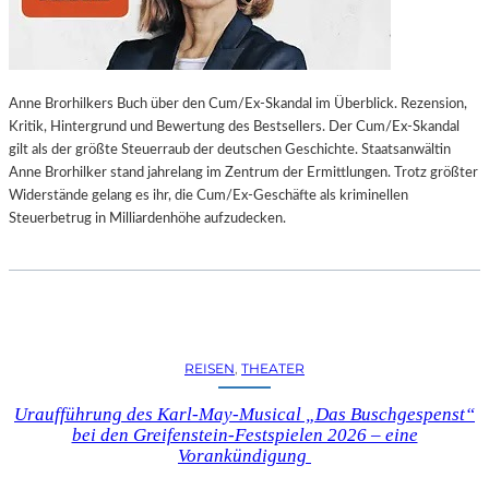
L
L
U
N
Anne Brorhilkers Buch über den Cum/Ex-Skandal im Überblick. Rezension,
G
Kritik, Hintergrund und Bewertung des Bestsellers. Der Cum/Ex-Skandal
S
gilt als der größte Steuerraub der deutschen Geschichte. Staatsanwältin
B
Anne Brorhilker stand jahrelang im Zentrum der Ermittlungen. Trotz größter
E
Widerstände gelang es ihr, die Cum/Ex-Geschäfte als kriminellen
R
Steuerbetrug in Milliardenhöhe aufzudecken.
I
C
H
T
V
O
N
REISEN
, 
THEATER
S
C
Uraufführung des Karl-May-Musical „Das Buschgespenst“
H
bei den Greifenstein-Festspielen 2026 – eine
A
Vorankündigung
B