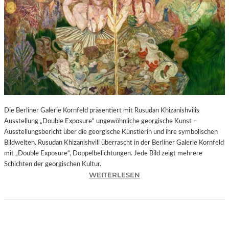
I
N
F
O
N
I
E
O
R
C
H
Die Berliner Galerie Kornfeld präsentiert mit Rusudan Khizanishvilis
E
Ausstellung „Double Exposure“ ungewöhnliche georgische Kunst –
S
Ausstellungsbericht über die georgische Künstlerin und ihre symbolischen
T
Bildwelten. Rusudan Khizanishvili überrascht in der Berliner Galerie Kornfeld
E
mit „Double Exposure“, Doppelbelichtungen. Jede Bild zeigt mehrere
R
Schichten der georgischen Kultur.
P
:
WEITERLESEN
I
R
E
U
T
S
R
U
O
D