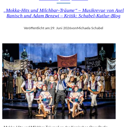
„Mokka-Hits und Milchbar-Träume“ – Musikrevue von Axel
Ranisch und Adam Benzwi – Kritik: Schabel-Kutlur-Blog
Veröffentlicht am:
29. Juni 2026
von
Michaela Schabel