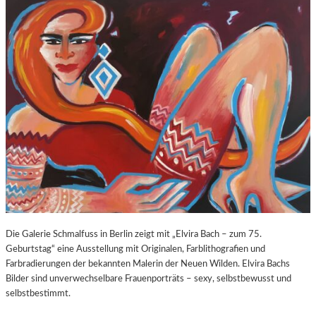
O
E
Z
E
A
X
R
P
T
O
S
S
2
U
7
R
0
E
.
“
G
I
E
N
B
D
U
E
R
R
T
K
Die Galerie Schmalfuss in Berlin zeigt mit „Elvira Bach – zum 75.
S
O
Geburtstag“ eine Ausstellung mit Originalen, Farblithografien und
T
R
Farbradierungen der bekannten Malerin der Neuen Wilden. Elvira Bachs
A
N
Bilder sind unverwechselbare Frauenporträts – sexy, selbstbewusst und
G
F
selbstbestimmt.
E
L