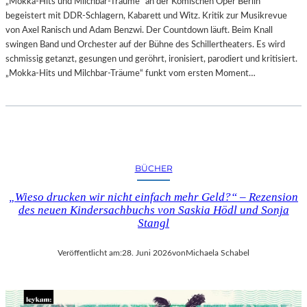
„Mokka-Hits und Milchbar-Träume“ an der Komischen Oper Berlin
begeistert mit DDR-Schlagern, Kabarett und Witz. Kritik zur Musikrevue
von Axel Ranisch und Adam Benzwi. Der Countdown läuft. Beim Knall
swingen Band und Orchester auf der Bühne des Schillertheaters. Es wird
schmissig getanzt, gesungen und geröhrt, ironisiert, parodiert und kritisiert.
„Mokka-Hits und Milchbar-Träume“ funkt vom ersten Moment…
BÜCHER
„Wieso drucken wir nicht einfach mehr Geld?“ – Rezension
des neuen Kindersachbuchs von Saskia Hödl und Sonja
Stangl
Veröffentlicht am:
28. Juni 2026
von
Michaela Schabel