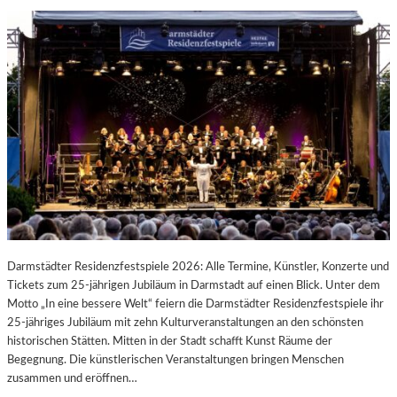
Darmstädter Residenzfestspiele 2026: Alle Termine, Künstler, Konzerte und
Tickets zum 25-jährigen Jubiläum in Darmstadt auf einen Blick. Unter dem
Motto „In eine bessere Welt“ feiern die Darmstädter Residenzfestspiele ihr
25-jähriges Jubiläum mit zehn Kulturveranstaltungen an den schönsten
historischen Stätten. Mitten in der Stadt schafft Kunst Räume der
Begegnung. Die künstlerischen Veranstaltungen bringen Menschen
zusammen und eröffnen…