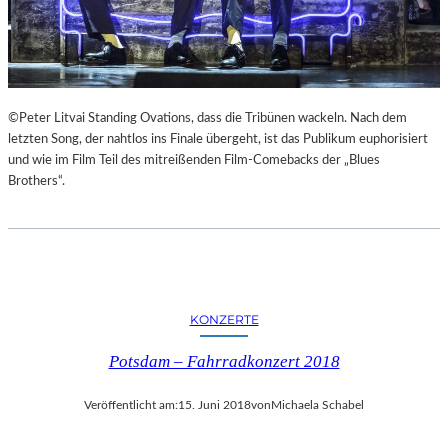
E
Z
U
M
M
O
©Peter Litvai Standing Ovations, dass die Tribünen wackeln. Nach dem
N
letzten Song, der nahtlos ins Finale übergeht, ist das Publikum euphorisiert
D
und wie im Film Teil des mitreißenden Film-Comebacks der „Blues
U
Brothers“.
N
D
Z
U
M
P
KONZERTE
R
A
Potsdam – Fahrradkonzert 2018
G
E
Veröffentlicht am:
15. Juni 2018
von
Michaela Schabel
R
F