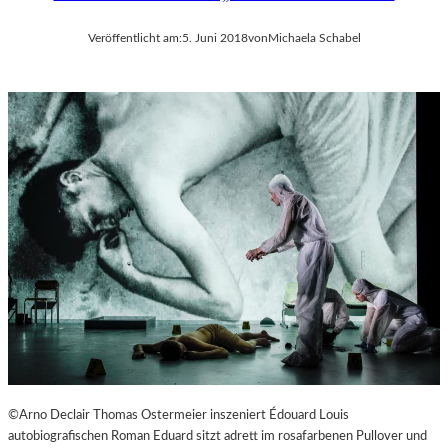
T
S
Veröffentlicht am:
5. Juni 2018
von
Michaela Schabel
O
P
E
R
©Arno Declair Thomas Ostermeier inszeniert Édouard Louis
autobiografischen Roman Eduard sitzt adrett im rosafarbenen Pullover und