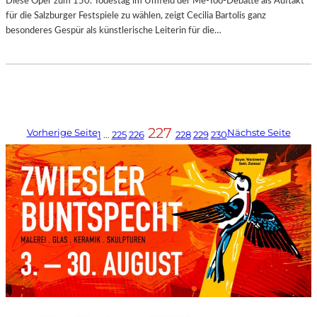
Diese Oper zum 150. Todestag im Umfeld der Me-Too-Debatte als Auftakt
für die Salzburger Festspiele zu wählen, zeigt Cecilia Bartolis ganz
besonderes Gespür als künstlerische Leiterin für die…
227
Vorherige Seite
Nächste Seite
1
…
225
226
228
229
230