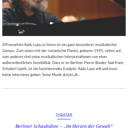
A
M
I
N
S
Z
E
N
©Pressefoto Radu Lupu zu hören ist ein ganz besonderer musikalischer
I
Genuss. Zum einen tritt der rumänische Pianist, geboren 1945, selten auf,
E
zum anderen sind seine musikalischen Interpretationen von einer
R
außerordentlichen Sensibilität. Dass er im Berliner Pierre-Boulez-Saal Franz
T
Schubert spielt, ist ein faszinierendes Ereignis. Radu Lupu will und muss
A
keine Interviews geben. Seine Musik drückt all…
N
D
E
R
S
T
THEATER
A
A
Berliner Schaubühne – „Im Herzen der Gewalt“