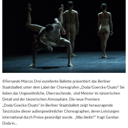
©Fernando Marcos Drei exzellente Ballette präsentiert das Berliner
Staatsballett unter dem Label der Choreografen „Doda/Goercke/Duato“ Sie
lieben das Ungewöhnliche, Überraschende, sind Meister im tänzerischen
Detail und der tänzerischen Atmosphäre. Die neue Premiere
„Doda/Goecke/Duato“ im Berliner Staatsballett zeigt herausragende
Tanzstücke dieser außergewöhnlicher Choreographen, deren Leistungen
international durch Preise gewürdigt wurde. „Was bleibt?“ fragt Gentian
Doda in…