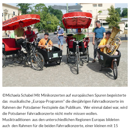
R
Ü
H
L
I
N
G
A
U
S
G
E
S
P
R
O
©Michaela Schabel Mit Minikonzerten auf europäischen Spuren begeisterte
C
das musikalische „Europa-Programm“ die diesjährigen Fahrradkonzerte im
H
Rahmen der Potsdamer Festspiele das Publikum. Wer einmal dabei war, wird
E
die Potsdamer Fahrradkonzerte nicht mehr missen wollen.
N
Musiktraditionen aus den unterschiedlichen Regionen Europas bildeten
I
auch den Rahmen für die beiden Fahrradkonzerte, einer kleinen mit 15
N