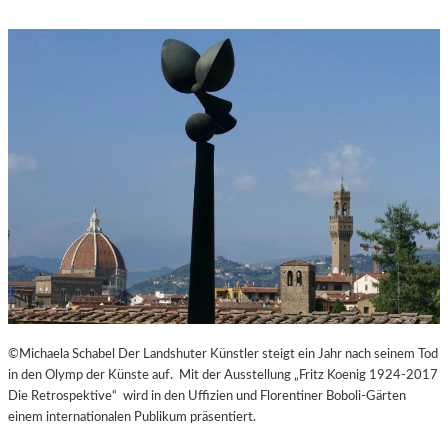
J
A
N
Á
Č
E
K
S
„
D
I
E
A
U
S
F
L
©Michaela Schabel Der Landshuter Künstler steigt ein Jahr nach seinem Tod
Ü
in den Olymp der Künste auf. Mit der Ausstellung „Fritz Koenig 1924-2017
G
Die Retrospektive“ wird in den Uffizien und Florentiner Boboli-Gärten
E
einem internationalen Publikum präsentiert.
D
E