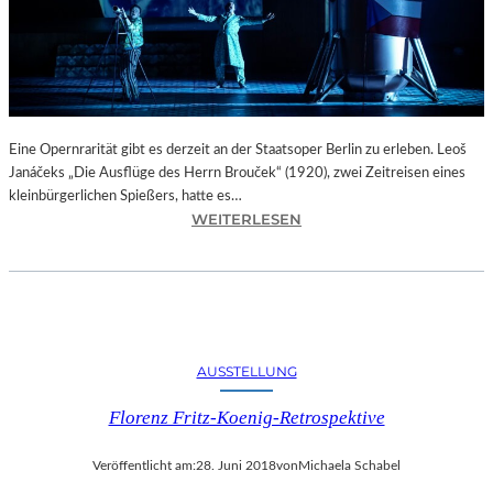
“
D
E
R
B
E
R
Eine Opernrarität gibt es derzeit an der Staatsoper Berlin zu erleben. Leoš
L
Janáčeks „Die Ausflüge des Herrn Brouček“ (1920), zwei Zeitreisen eines
I
kleinbürgerlichen Spießers, hatte es…
N
:
WEITERLESEN
E
B
R
E
F
R
E
L
S
I
T
N
AUSSTELLUNG
S
–
P
L
Florenz Fritz-Koenig-Retrospektive
I
E
E
O
L
Veröffentlicht am:
28. Juni 2018
von
Michaela Schabel
Š
E