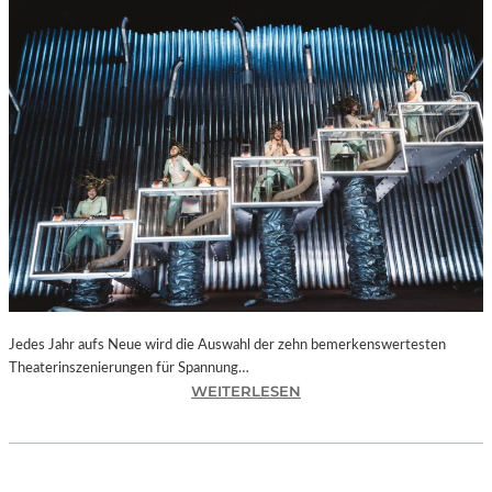
Jedes Jahr aufs Neue wird die Auswahl der zehn bemerkenswertesten
Theaterinszenierungen für Spannung…
:
WEITERLESEN
B
E
R
L