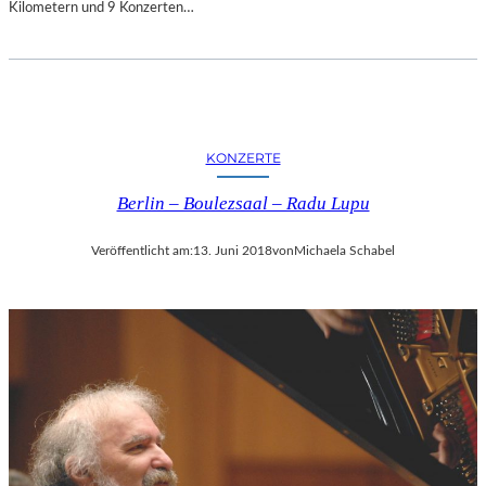
Kilometern und 9 Konzerten…
S
P
I
R
I
E
R
KONZERTE
T
U
Berlin – Boulezsaal – Radu Lupu
N
D
Veröffentlicht am:
13. Juni 2018
von
Michaela Schabel
U
N
T
E
R
H
A
L
T
S