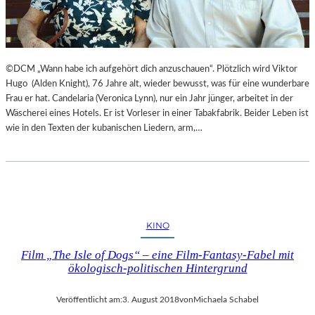
©DCM „Wann habe ich aufgehört dich anzuschauen“. Plötzlich wird Viktor
Hugo (Alden Knight), 76 Jahre alt, wieder bewusst, was für eine wunderbare
Frau er hat. Candelaria (Veronica Lynn), nur ein Jahr jünger, arbeitet in der
Wäscherei eines Hotels. Er ist Vorleser in einer Tabakfabrik. Beider Leben ist
wie in den Texten der kubanischen Liedern, arm,…
KINO
Film „The Isle of Dogs“ – eine Film-Fantasy-Fabel mit
ökologisch-politischen Hintergrund
Veröffentlicht am:
3. August 2018
von
Michaela Schabel