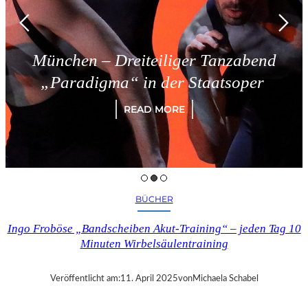
München – Dreiteiliger Tanzabend
„Paradigma“ in der Staatsoper
READ MORE
BÜCHER
Ingo Froböse „Bandscheiben Akut-Training“ – jeden Tag 10
Minuten Wirbelsäulentraining
Veröffentlicht am:
11. April 2025
von
Michaela Schabel