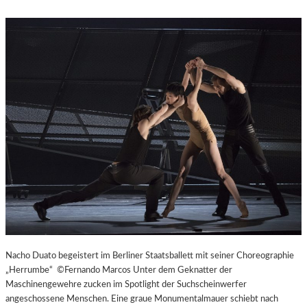
Nacho Duato begeistert im Berliner Staatsballett mit seiner Choreographie
„Herrumbe“ ©Fernando Marcos Unter dem Geknatter der
Maschinengewehre zucken im Spotlight der Suchscheinwerfer
angeschossene Menschen. Eine graue Monumentalmauer schiebt nach