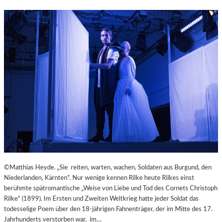
M
–
I
„
N
M
U
A
T
I
E
N
N
A
W
R
I
T
R
“
B
P
E
R
L
Ä
S
S
Ä
E
U
N
©Matthias Heyde. „Sie reiten, warten, wachen, Soldaten aus Burgund, den
L
T
Niederlanden, Kärnten“. Nur wenige kennen Rilke heute Rilkes einst
E
I
berühmte spätromantische „Weise von Liebe und Tod des Cornets Christoph
N
E
Rilke“ (1899). Im Ersten und Zweiten Weltkrieg hatte jeder Soldat das
T
R
todesselige Poem über den 18-jährigen Fahnenträger, der im Mitte des 17.
R
T
Jahrhunderts verstorben war, im…