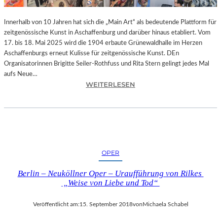
-
T
Innerhalb von 10 Jahren hat sich die „Main Art“ als bedeutende Plattform für
R
zeitgenössische Kunst in Aschaffenburg und darüber hinaus etabliert. Vom
A
17. bis 18. Mai 2025 wird die 1904 erbaute Grünewaldhalle im Herzen
I
Aschaffenburgs erneut Kulisse für zeitgenössische Kunst. DEn
N
Organisatorinnen Brigitte Seiler-Rothfuss und Rita Stern gelingt jedes Mal
I
aufs Neue…
N
:
WEITERLESEN
G
A
“
S
–
C
J
H
E
A
D
F
OPER
E
F
N
E
Berlin – Neuköllner Oper – Uraufführung von Rilkes
T
N
„Weise von Liebe und Tod“
A
B
G
U
Veröffentlicht am:
15. September 2018
von
Michaela Schabel
1
R
0
G