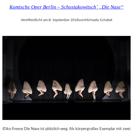
Komische Oper Berlin – Schostakowitsch´ „Die Nase“
Veröffentlicht am:
8. September 2018
von
Michaela Schabel
©Iko Freese Die Nase ist plötzlich weg. Als körpergroßes Exemplar mit zwei