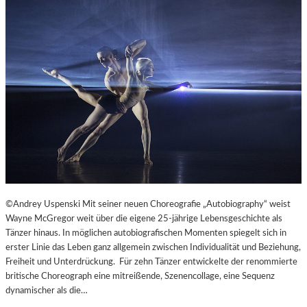
©Andrey Uspenski Mit seiner neuen Choreografie „Autobiography“ weist
Wayne McGregor weit über die eigene 25-jährige Lebensgeschichte als
Tänzer hinaus. In möglichen autobiografischen Momenten spiegelt sich in
erster Linie das Leben ganz allgemein zwischen Individualität und Beziehung,
Freiheit und Unterdrückung. Für zehn Tänzer entwickelte der renommierte
britische Choreograph eine mitreißende, Szenencollage, eine Sequenz
dynamischer als die…