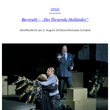
OPER
Bayreuth – „Der fliegende Holländer“
Veröffentlicht am:
2. August 2018
von
Michaela Schabel