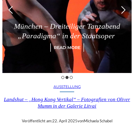
München – Dreiteiliger Tanzabend
„Paradigma“ in der Staatsoper
READ MORE
AUSSTELLUNG
Landshut – „Hong Kong Vertikal“ – Fotografien von Oliver
Mumm in der Galerie Litvai
Veröffentlicht am:
22. April 2025
von
Michaela Schabel