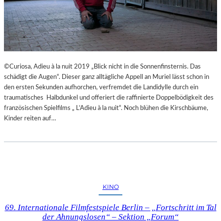
©Curiosa, Adieu à la nuit 2019 „Blick nicht in die Sonnenfinsternis. Das
schädigt die Augen“. Dieser ganz alltägliche Appell an Muriel lässt schon in
den ersten Sekunden aufhorchen, verfremdet die Landidylle durch ein
traumatisches Halbdunkel und offeriert die raffinierte Doppelbödigkeit des
französischen Spielfilms „ L’Adieu à la nuit“. Noch blühen die Kirschbäume,
Kinder reiten auf…
KINO
69. Internationale Filmfestspiele Berlin – „Fortschritt im Tal
der Ahnungslosen“ – Sektion „Forum“