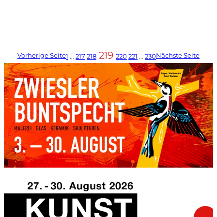
219
Vorherige Seite
Nächste Seite
1
…
217
218
220
221
…
230