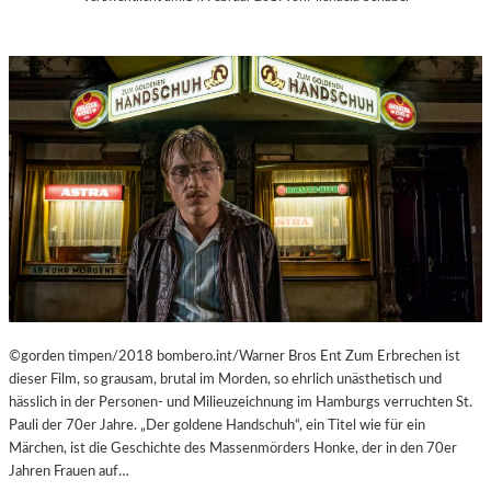
C
M
H
U
E
M
N
M
–
I
„
N
M
D
R
E
.
R
N
G
O
A
B
L
O
E
D
R
Y
I
A
©gorden timpen/2018 bombero.int/Warner Bros Ent Zum Erbrechen ist
E
G
dieser Film, so grausam, brutal im Morden, so ehrlich unästhetisch und
L
A
hässlich in der Personen- und Milieuzeichnung im Hamburgs verruchten St.
I
I
Pauli der 70er Jahre. „Der goldene Handschuh“, ein Titel wie für ein
T
N
Märchen, ist die Geschichte des Massenmörders Honke, der in den 70er
V
S
Jahren Frauen auf…
A
T