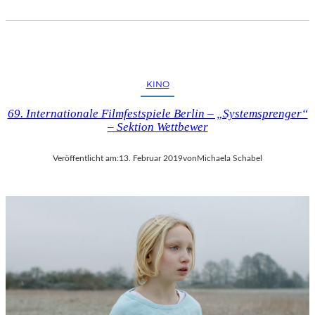
I
P
U
T
I
N
KINO
“
69. Internationale Filmfestspiele Berlin – „Systemsprenger“
– Sektion Wettbewer
Veröffentlicht am:
13. Februar 2019
von
Michaela Schabel