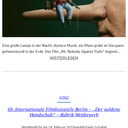
–
F
O
T
O
G
R
Eine grelle Lampe in der Nacht, düstere Musik, ein Mann gräbt im Vorspann
A
geheimnisvoll in der Erde. Der Film „Mr. Nobody Against Putin“ beginnt…
F
:
WEITERLESEN
I
D
E
O
N
K
V
.
O
F
N
E
O
KINO
S
L
T
I
69. Internationale Filmfestspiele Berlin – „Der goldene
M
V
Handschuh“ – Rubrik Wettbewerb
Ü
E
N
R
Veröffentlicht am:
14. Februar 2019
von
Michaela Schabel