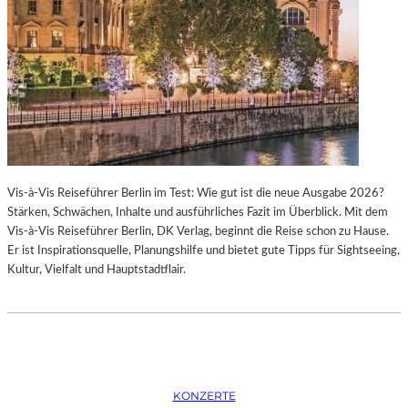
K
S
T
O
I
P
O
E
N
R
M
I
I
N
T
M
H
Ü
A
N
Vis-à-Vis Reiseführer Berlin im Test: Wie gut ist die neue Ausgabe 2026?
M
C
Stärken, Schwächen, Inhalte und ausführliches Fazit im Überblick. Mit dem
B
H
Vis-à-Vis Reiseführer Berlin, DK Verlag, beginnt die Reise schon zu Hause.
U
E
Er ist Inspirationsquelle, Planungshilfe und bietet gute Tipps für Sightseeing,
R
N
Kultur, Vielfalt und Hauptstadtflair.
G
–
S
O
O
P
I
E
N
R
T
N
E
F
KONZERTE
R
E