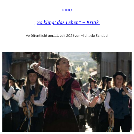
KINO
„So klingt das Leben“ – Kritik
Veröffentlicht am:
11. Juli 2026
von
Michaela Schabel