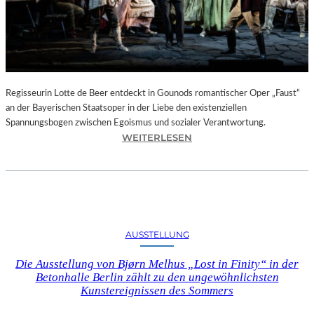
T
E
L
E
T
Z
T
Regisseurin Lotte de Beer entdeckt in Gounods romantischer Oper „Faust“
E
an der Bayerischen Staatsoper in der Liebe den existenziellen
S
Spannungsbogen zwischen Egoismus und sozialer Verantwortung.
E
:
WEITERLESEN
K
O
U
P
N
E
D
R
E
N
–
K
AUSSTELLUNG
E
R
I
I
Die Ausstellung von Bjørn Melhus „Lost in Finity“ in der
N
T
Betonhalle Berlin zählt zu den ungewöhnlichsten
E
I
Kunstereignissen des Sommers
G
K
A
–