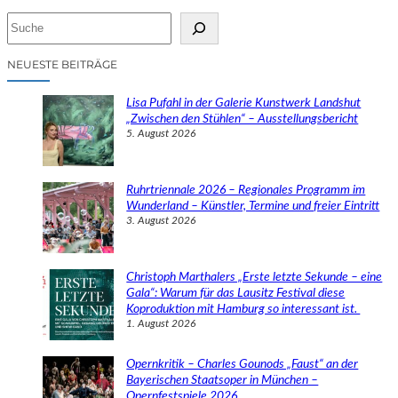
S
u
c
NEUESTE BEITRÄGE
h
e
Lisa Pufahl in der Galerie Kunstwerk Landshut
n
„Zwischen den Stühlen“ – Ausstellungsbericht
5. August 2026
Ruhrtriennale 2026 – Regionales Programm im
Wunderland – Künstler, Termine und freier Eintritt
3. August 2026
Christoph Marthalers „Erste letzte Sekunde – eine
Gala“: Warum für das Lausitz Festival diese
Koproduktion mit Hamburg so interessant ist.
1. August 2026
Opernkritik – Charles Gounods „Faust“ an der
Bayerischen Staatsoper in München –
Opernfestspiele 2026